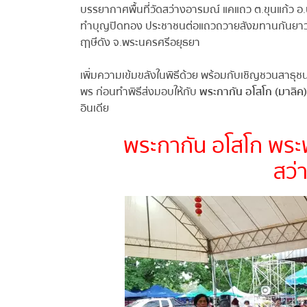
บรรยากาศพื้นที่วัดสว่างอารมณ์ แคแถว ต.ขุนแก้ว อ.น
ทำบุญปิดทอง ประชาชนต่อแถวถวายสังฆทานกันยาวเหย
ฤาษีดัง จ.พระนครศรีอยุธยา
เพิ่มความเข้มขลังในพิธีด้วย พร้อมกับเชิญชวนสาธุช
พร ก่อนทำพิธีส่งมอบให้กับ
พระกากัน อโสโก (มาลิค)
ผ
อินเดีย
พระกากัน อโสโก พระพ
สว่