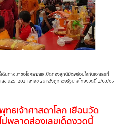
ดินทางมาขอโชคลาภและปิดทองลูกนิมิตพร้อมใจกันเอาเลขที่
เลข 925, 201 และเลข 26 หวังถูกหวยรัฐบาลไทยงวดนี้ 1/03/65
ุทธเจ้าศาสดาโลก เยือนวัด
ไม่พลาดส่องเลขเด็ดงวดนี้