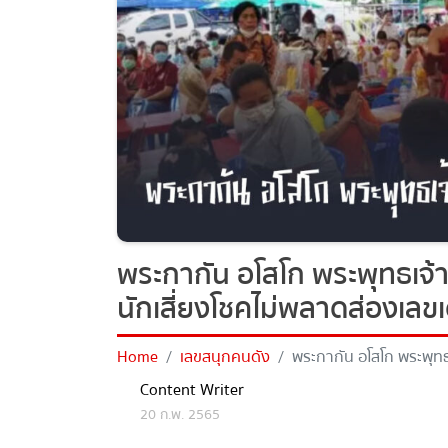
พระกากัน อโสโก พระพุทธเจ้
นักเสี่ยงโชคไม่พลาดส่องเลขเด
Home
เลขสนุกคนดัง
พระกากัน อโสโก พระพุทธเ
ไม่พลาดส่องเลขเด็ดงวดนี้
Content Writer
20 ก.พ. 2565