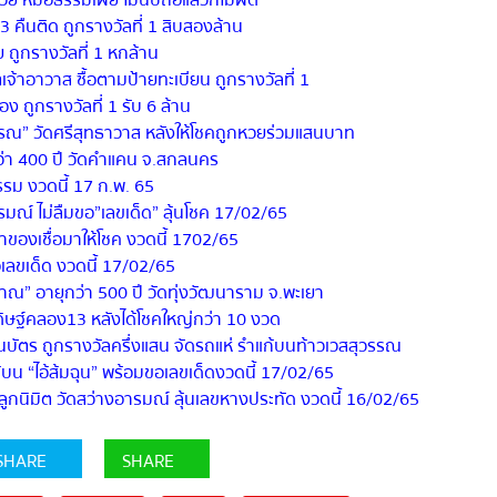
ย หมอธรรมเผย ไม่นับถือแล้วก็ไม่ผิด
 คืนติด ถูกรางวัลที่ 1 สิบสองล้าน
ูกรางวัลที่ 1 หกล้าน
้าอาวาส ซื้อตามป้ายทะเบียน ถูกรางวัลที่ 1
 ถูกรางวัลที่ 1 รับ 6 ล้าน
ณ” วัดศรีสุทธาวาส หลังให้โชคถูกหวยร่วมแสนบาท
ว่า 400 ปี วัดคำแคน จ.สกลนคร
รรม งวดนี้ 17 ก.พ. 65
มณ์ ไม่ลืมขอ”เลขเด็ด” ลุ้นโชค 17/02/65
้าของเชื่อมาให้โชค งวดนี้ 1702/65
อเลขเด็ด งวดนี้ 17/02/65
” อายุกว่า 500 ปี วัดทุ่งวัฒนาราม จ.พะเยา
ดิษฐ์คลอง13 หลังได้โชคใหญ่กว่า 10 งวด
ัตร ถูกรางวัลครึ่งแสน จัดรถแห่ รำแก้บนท้าวเวสสุวรรณ
น “ไอ้ส้มฉุน” พร้อมขอเลขเด็ดงวดนี้ 17/02/65
ลูกนิมิต วัดสว่างอารมณ์ ลุ้นเลขหางประทัด งวดนี้ 16/02/65
HARE
SHARE