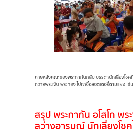
ภายหลังคณะของพระกากันกลับ บรรดานักเสี่ยงโชคที่เ
ถวายพระเงิน พระทอง ไปหาซื้อลอตเตอรี่ตามแผง เช่น
สรุป พระกากัน อโสโก พระพ
สว่างอารมณ์ นักเสี่ยงโชค