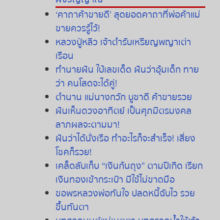
‘คาถาค้าขายดี’ สุดยอดคาถาที่พ่อค้าแม่
ขายควรรู้ไว้!
หลวงปู่หลิว เจ้าตำรับเหรียญพญาเต่า
เรือน
ทำนายฝัน ใบ้เลขเด็ด ฝันว่าอุ้มเด็ก ทาย
ว่า คนโสดจะได้คู่!
ตำนาน แม่นางกวัก บูชาดี ค้าขายรวย
ฝันเห็นดวงอาทิตย์ เป็นศุภมิตรมงคล
ลาภผลจะตามมา!
ฝันว่าได้นั่งเรือ ทำอะไรก็จะสำเร็จ! เสี่ยง
โชคก็รวย!
เคล็ดลับเก็บ “เงินก้นถุง” ตามปีเกิด เรียก
เงินทองเข้ากระเป๋า มีใช้ไม่ขาดมือ
ขอพรหลวงพ่อทันใจ ปลดหนี้ฉับไว รวย
ขึ้นทันตา