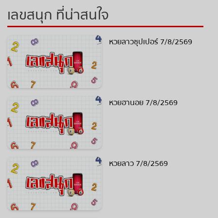
เลขสนุก ที่น่าสนใจ
หวยลาวซุปเปอร์ 7/8/2569
หวยฮานอย 7/8/2569
หวยลาว 7/8/2569