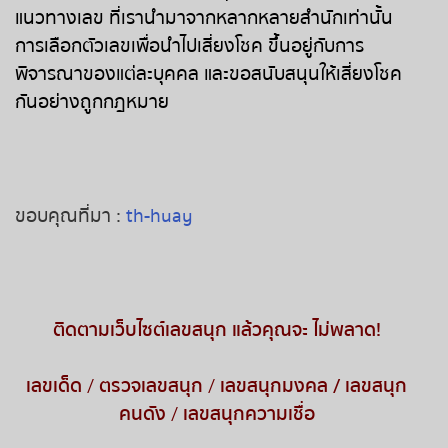
แนวทางเลข ที่เรานำมาจากหลากหลายสำนักเท่านั้น
หวยหุ้นรัสเซีย
การเลือกตัวเลขเพื่อนำไปเสี่ยงโชค ขึ้นอยู่กับการ
พิจารณาของแต่ละบุคคล และขอสนับสนุนให้เสี่ยงโชค
หวยหุ้นอินเดีย
กันอย่างถูกกฎหมาย
หวยหุ้นดาวโจนส์
ขอบคุณที่มา :
th-huay
ติดตามเว็บไซต์เลขสนุก
แล้วคุณจะ
ไม่พลาด
!
เลขเด็ด
/
ตรวจเลขสนุก
/
เลขสนุกมงคล
/
เลขสนุก
คนดัง
/
เลขสนุกความเชื่อ