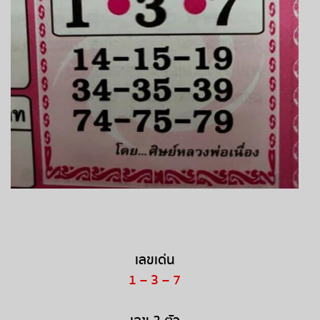
ถ่ายทอดสดหวยญีปุ่น
ถ่ายทอดสดหวยไต้หวัน
ถ่ายทอดสดหวยกัมพูชา
หวยหุ้นสด
หวยหุ้นไทย เย็น
หวยหุ้นเกาหลี
หวยหุ้นนิเคอิ เช้า
เลขเด่น
1 – 3 – 7
หวยหุ้นนิเคอิ บ่าย