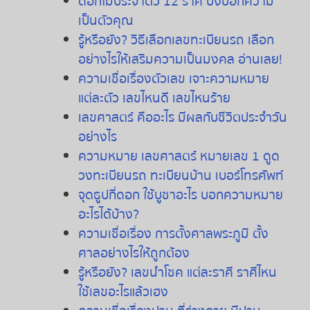
ดอกไม้ประจำตัว
12
ราศี
บ่งบอกความ
เป็นตัวคุณ
รู้หรือยัง
?
วิธีเลือกเลขทะเบียนรถ
เลือก
อย่างไรให้เสริมความเป็นมงคล
อ่านเลย
!
ความเชื่อเรื่องตัวเลข
เจาะความหมาย
แต่ละตัว
เลขไหนดี
เลขไหนร้าย
เลขศาสตร์
คืออะไร
มีผลกับชีวิตประจำวัน
อย่างไร
ความหมาย
เลขศาสตร์
หมายเลข
1
ดูด
วงทะเบียนรถ
ทะเบียนบ้าน
เบอร์โทรศัพท์
จุดธูปกี่ดอก
ใช้บูชาอะไร
บอกความหมาย
อะไรได้บ้าง
?
ความเชื่อเรื่อง
การตั้งศาลพระภูมิ
ตั้ง
ศาลอย่างไรให้ถูกต้อง
รู้หรือยัง
?
เลขนำโชค
แต่ละราศี
ราศีไหน
ใช้เลขอะไรแล้วเฮง