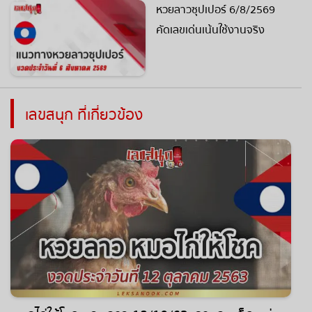
หวยลาวซุปเปอร์ 6/8/2569
คัดเลขเด่นเน้นใช้งานจริง
เลขสนุก ที่เกี่ยวข้อง