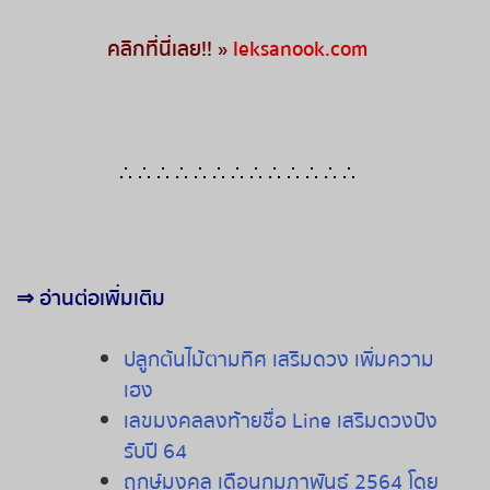
คลิกที่นี่เลย
!! »
leksanook.com
∴ ∴ ∴ ∴ ∴ ∴ ∴ ∴
∴
∴ ∴ ∴ ∴
⇒
อ่านต่อเพิ่มเติม
ปลูกต้นไม้ตามทิศ
เสริมดวง
เพิ่มความ
เฮง
เลขมงคลลงท้ายชื่อ Line เสริมดวงปัง
รับปี 64
ฤกษ์มงคล เดือนกุมภาพันธ์ 2564 โดย