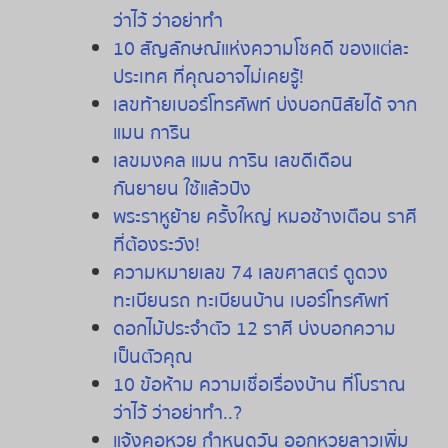
ว่าไว้ ว่าอย่าทำ
10 สัญลักษณ์แห่งความโชคดี ของแต่ละ
ประเทศ ที่คุณอาจไม่เคยรู้!
เลขท้ายเบอร์โทรศัพท์ บ่งบอกนิสัยได้ จาก
แมน การิน
เลขมงคล
แมน
การิน
เลขดีเดือน
กันยายน
ใช้แล้วปัง
พระราหูย้าย
ครั้งใหญ่
หมอช้างเตือน
ราศี
ที่ต้องระวัง
!
ความหมายเลข
74
เลขศาสตร์
ดูดวง
ทะเบียนรถ
ทะเบียนบ้าน
เบอร์โทรศัพท์
ดอกไม้ประจำตัว
12
ราศี
บ่งบอกความ
เป็นตัวคุณ
10
ข้อห้าม
ความเชื่อเรื่องบ้าน
ที่โบราณ
ว่าไว้
ว่าอย่าทำ
..?
แจ้งคอหวย
กำหนดวัน
ออกหวยลาวเพิ่ม