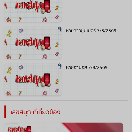
หวยลาวซุปเปอร์ 7/8/2569
หวยฮานอย 7/8/2569
เลขสนุก ที่เกี่ยวข้อง