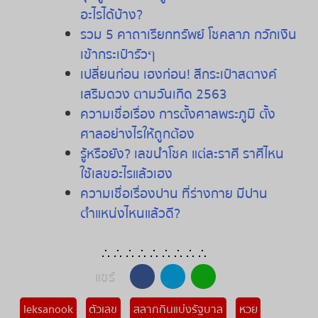
อะไรได้บ้าง
?
รวม
5
คาถาเรียกทรัพย์
โชคลาภ
กวักเงิน
เข้ากระเป๋ารัวๆ
เปลี่ยนก่อน
เฮงก่อน
!
สีกระเป๋าสตางค์
เสริมดวง
ตามวันเกิด
2563
ความเชื่อเรื่อง
การตั้งศาลพระภูมิ
ตั้ง
ศาลอย่างไรให้ถูกต้อง
รู้หรือยัง
?
เลขนำโชค
แต่ละราศี
ราศีไหน
ใช้เลขอะไรแล้วเฮง
ความเชื่อเรื่องปาน
ที่ร่างกาย
มีปาน
ตำแหน่งไหนแล้วดี
?
∴ ∴ ∴ ∴ ∴ ∴ ∴ ∴ ∴
แชร์
leksanook
ตัวเลข
สลากกินแบ่งรัฐบาล
หวย