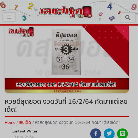
×
☰
หน้าหลัก
x ปิดโฆษณา
เลขเด็ด
ตรวจเลขสนุก
เลขสนุกมงคล
เลขสนุกคนดัง
หวยดีสุดยอด งวดวันที่ 16/2/64 คัดมาแต่เลข
เด็ด!
เลขสนุกความเชื่อ
Home
เลขเด็ด
หวยดีสุดยอด งวดวันที่ 16/2/64 คัดมาแต่เลขเด็ด!
หวยสด
Content Writer
13 ก.พ. 2564