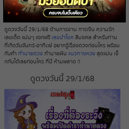
รัก พร้อมเคล็ดลับเสริมดวงให้ปัง แบบฟรีๆ ไม่ต้อง
บัวลอย ไข่หวาน
ถ่ายทอดสดหวยรัฐบาล
เสียเงิน !!
29 ม.ค. 2568
ถ่ายทอดสดหวยออมสิน
ดูดวงวันนี้ 29/1/68 ด้านการงาน การเงิน ความรัก
เลขเด็ด แม่นๆ แจกฟรี
เลขนำโชค
สีมงคล สำหรับท่าน
ถ่ายทอดสดหวย ธกส.
ที่เกิดวันจันทร์-อาทิตย์ อยากรู้เรื่องดวงก่อนใคร พร้อม
กับคำ
ทำนายดวง
ทำนายฝัน
แนวทางหวย
สุดแม่น เช็
ถ่ายทอดสดหวยลาว
กกันได้เลยก่อนใคร ที่นี่ ห้ามพลาด !!
ถ่ายทอดสดหวยลาว ซุปเปอร์
ดูดวงวันนี้ 29/1/68
ถ่ายทอดสดหวยฮานอย
ถ่ายทอดสดหวยฮานอยพิเศษ
ถ่ายทอดสดหวยมาเลย์