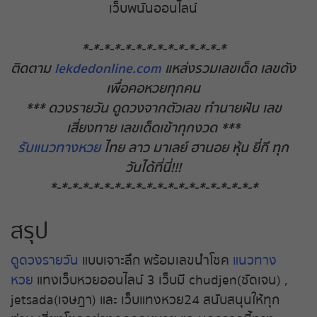
เว็บพนันออนไลน์
*-*-*-*-*-*-*-*-*-*-*-*-*-*
ติดตาม
lekdedonline.com
แหล่งรวมเลขเด็ด เลขดัง
เพื่อคอหวยทุกคน
*** ดวงรายวัน ดูดวงจากตัวเลข ทำนายฝัน เลข
เสี่ยงทาย เลขเด็ดเข้าทุกงวด ***
รับแนวทางหวย
ไทย ลาว มาเลย์ ฮานอย หุ้น ยี่กี ทุก
วันได้ที่นี่!!!
*-*-*-*-*-*-*-*-*-*-*-*-*-*-*-*-*-*-*-*
สรุป
ดูดวงรายวัน
แบบเจาะลึก พร้อมเลขนำโชค
แนวทาง
หวย
แทงเว็บหวยออนไลน์ 3 เว็บมี chudjen(ชัดเจน) ,
jetsada(เจษฎา) และ เว็บแทงหวย24 สนับสนุนให้ทุก