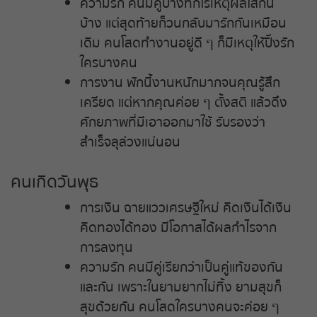
ความรัก คนมีคู่บางทีก็ไร้เหตุผลใส่กัน
บ้าง แต่สุดท้ายก็วนกลับมารักกันเหมือน
เดิม คนโสดทำงานอยู่ดี ๆ ก็มีเหตุให้ปิ๊งรัก
ใครบางคน
การงาน พักนี้งานหนักมากจนคุณรู้สึก
เครียด แต่หากคุณค่อย ๆ ตั้งสติ แล้วดึง
ศักยภาพที่มีเอาออกมาใช้ รับรองว่า
สำเร็จลุล่วงแน่นอน
คนเกิดวันพุธ
การเงิน ฉายแววเศรษฐีใหม่ คิดเงินได้เงิน
คิดทองได้ทอง มีโอกาสได้ผลกำไรจาก
การลงทุน
ความรัก คนมีคู่เรียกว่าเป็นคู่แท้ของกัน
และกัน เพราะในยามยากไม่ทิ้ง ยามสุขก็
สุขด้วยกัน คนโสดใครบางคนจะค่อย ๆ