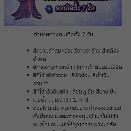
ถ่ายทอดสดหวยญีปุ่น
ถ่ายทอดสดหวยไต้หวัน
ทำนายดวงคนเกิดทั้ง 7 วัน
ถ่ายทอดสดหวยกัมพูชา
สีความรักสมหวัง: สีขาวงาช้าง สีเหลือง
หวยหุ้นสด
อำพัน
สีการงานก้าวหน้า : สีเทาดำ สีบรอนซ์เงิน
หวยหุ้นไทย เย็น
สีที่ใช้แล้วร่ำรวย : สีฟ้าอ่อน สีน้ำเงิน
กรมท่า
หวยหุ้นเกาหลี
สีที่ใช้แล้วกินแห้ว : สีชมพูเข้ม สีบานเย็น
เลขนี้สิ … เฮง !!! : 2, 4, 8
หวยหุ้นนิเคอิ เช้า
ดวงโดดเด่น คนเกิดปีขาลกำลังจะมีข่าวดี
หวยหุ้นนิเคอิ บ่าย
ทั้งเรื่องงานและการลงทุนเข้ามาในไม่ช้า
หมอไก่ขอแนะนำให้คุณถวายพวงมาลัย