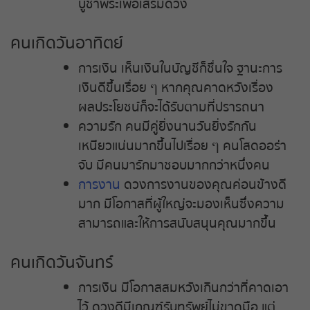
หวยหุ้นฮั่งเส็ง เช้า
บูชาพระเพื่อเสริมดวง
หวยหุ้นฮั่งเส็ง บ่าย
คนเกิดวันอาทิตย์
การเงิน เห็นเงินในบัญชีก็ชื่นใจ ฐานะการ
หวยหุ้นจีน เช้า
เงินดีขึ้นเรื่อย ๆ หากคุณคาดหวังเรื่อง
ผลประโยชน์ก็จะได้รับตามที่ปรารถนา
หวยหุ้นจีน บ่าย
ความรัก คนมีคู่ยิ่งนานวันยิ่งรักกัน
เหนียวแน่นมากขึ้นไปเรื่อย ๆ คนโสดออร่า
หวยหุ้นไต้หวัน
จับ มีคนมารักมาชอบมากกว่าหนึ่งคน
การงาน
ดวงการงานของคุณค่อนข้างดี
หวยหุ้นสิงคโปร์
มาก มีโอกาสที่ผู้ใหญ่จะมองเห็นซึ่งความ
สามารถและให้การสนับสนุนคุณมากขึ้น
หวยหุ้นอิยิป
คนเกิดวันจันทร์
หวยหุ้นเยอรมัน
การเงิน มีโอกาสสมหวังเกินกว่าที่คาดเอา
หวยหุ้นอังกฤษ
ไว้ ดวงดีมีเกณฑ์รับทรัพย์ไม่ขาดมือ แต่