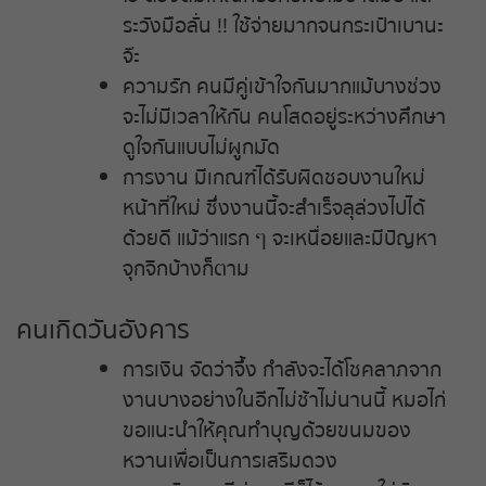
ระวังมือลั่น !! ใช้จ่ายมากจนกระเป๋าเบานะ
หวยหุ้นรัสเซีย
จ๊ะ
ความรัก คนมีคู่เข้าใจกันมากแม้บางช่วง
หวยหุ้นอินเดีย
จะไม่มีเวลาให้กัน คนโสดอยู่ระหว่างศึกษา
ดูใจกันแบบไม่ผูกมัด
หวยหุ้นดาวโจนส์
การงาน มีเกณฑ์ได้รับผิดชอบงานใหม่
หน้าที่ใหม่ ซึ่งงานนี้จะสำเร็จลุล่วงไปได้
ด้วยดี แม้ว่าแรก ๆ จะเหนื่อยและมีปัญหา
จุกจิกบ้างก็ตาม
คนเกิดวันอังคาร
การเงิน จัดว่าจึ้ง กำลังจะได้โชคลาภจาก
งานบางอย่างในอีกไม่ช้าไม่นานนี้ หมอไก่
ขอแนะนำให้คุณทำบุญด้วยขนมของ
หวานเพื่อเป็นการเสริมดวง