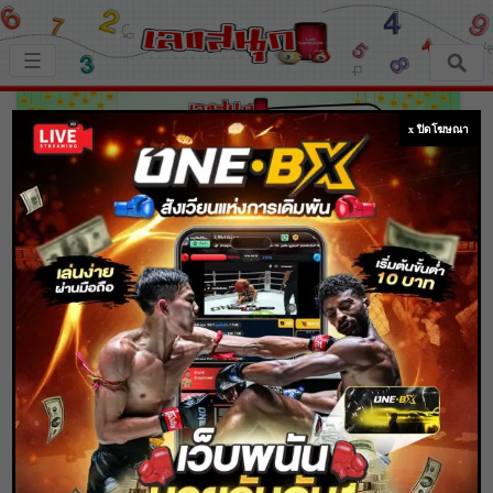
×
☰
หน้าหลัก
x ปิดโฆษณา
เลขเด็ด
ตรวจเลขสนุก
เลขสนุกมงคล
เลขสนุกคนดัง
ดูดวงวันนี้ 29/1/68 ดวงการงาน การเงิน
ความรัก พร้อมเคล็ดลับเสริมดวงให้ปัง แบบ
เลขสนุกความเชื่อ
ฟรีๆ ไม่ต้องเสียเงิน !!
หวยสด
Home
เลขสนุกมงคล
ดูดวงวันนี้ 29/1/68 ดวงการงาน การเงิน ความ