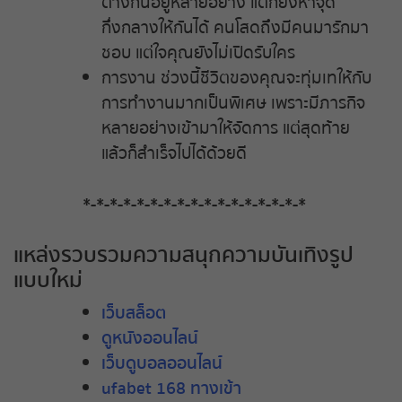
ต่างกันอยู่หลายอย่าง แต่ก็ยังหาจุด
กึ่งกลางให้กันได้ คนโสดถึงมีคนมารักมา
ชอบ แต่ใจคุณยังไม่เปิดรับใคร
การงาน ช่วงนี้ชีวิตของคุณจะทุ่มเทให้กับ
การทำงานมากเป็นพิเศษ เพราะมีภารกิจ
หลายอย่างเข้ามาให้จัดการ แต่สุดท้าย
แล้วก็สำเร็จไปได้ด้วยดี
*-*-*-*-*-*-*-*-*-*-*-*-*-*-*-*-*
แหล่งรวบรวมความสนุกความบันเทิงรูป
แบบใหม่
เว็บสล็อต
ดูหนังออนไลน์
เว็บดูบอลออนไลน์
ufabet 168 ทางเข้า