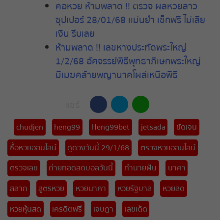
คอหวย ห้ามพลาด !! ตรวจ ผลหวยลาว
ซุปเปอร์ 28/01/68 เเม่นยำ เช็กฟรี ไม่เสีย
เงิน รีบเลย
ห้ามพลาด !! เลขหางประทัดพระใหญ่
1/2/68 อัศจรรย์พิธีพุทธาภิเษกพระใหญ่
มีเมฆคล้ายพญานาคโผล่เหนือพิธี
แชร์
chudjen
heng99
Heng99bet
jetsada
ชัดเจน
ซื้อหวยออนไลน์
ดูดวงวันนี้ 29/1/68
ตรวจหวยออนไลน์
ตรวจเลข
ถ่ายทอดสดบอลวันนี้
ทำนายฝัน
นาคา
สลาก
สูตรหวย
หวยนาคา
หวยรัฐบาล
หวยสด
หวยหุ้นสด
เครดิตฟรี
เจษฎา
เลขเด็ด