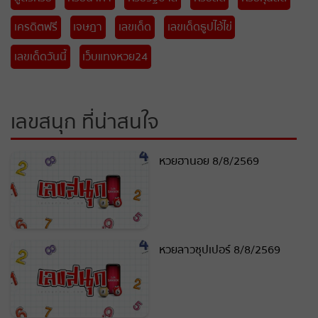
เครดิตฟรี
เจษฎา
เลขเด็ด
เลขเด็ดธูปไอ้ไข่
เลขเด็ดวันนี้
เว็บแทงหวย24
เลขสนุก ที่น่าสนใจ
หวยฮานอย 8/8/2569
หวยลาวซุปเปอร์ 8/8/2569