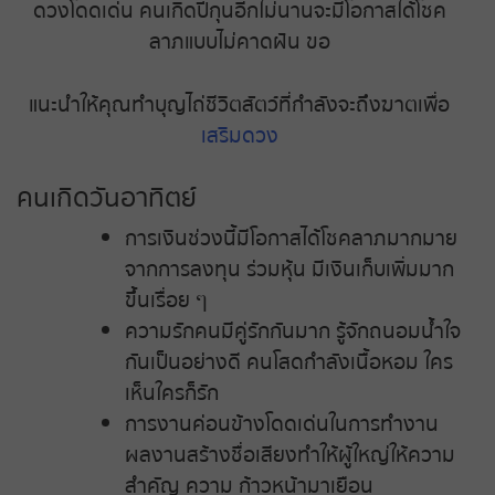
หวยหุ้นฮั่งเส็ง เช้า
ดวงโดดเด่น คนเกิดปีกุนอีกไม่นานจะมีโอกาสได้โชค
ลาภแบบไม่คาดฝัน ขอ
หวยหุ้นฮั่งเส็ง บ่าย
แนะนำให้คุณทำบุญไถ่ชีวิตสัตว์ที่กำลังจะถึงฆาตเพื่อ
หวยหุ้นจีน เช้า
เสริมดวง
หวยหุ้นจีน บ่าย
คนเกิดวันอาทิตย์
การเงินช่วงนี้มีโอกาสได้โชคลาภมากมาย
หวยหุ้นไต้หวัน
จากการลงทุน ร่วมหุ้น มีเงินเก็บเพิ่มมาก
ขึ้นเรื่อย ๆ
หวยหุ้นสิงคโปร์
ความรักคนมีคู่รักกันมาก รู้จักถนอมน้ำใจ
หวยหุ้นอิยิป
กันเป็นอย่างดี คนโสดกำลังเนื้อหอม ใคร
เห็นใครก็รัก
หวยหุ้นเยอรมัน
การงานค่อนข้างโดดเด่นในการทำงาน
ผลงานสร้างชื่อเสียงทำให้ผู้ใหญ่ให้ความ
หวยหุ้นอังกฤษ
สำคัญ ความ ก้าวหน้ามาเยือน