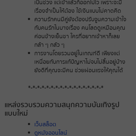
เป็นช่วง แต่เข้าแล้วก็ออกไปไว เพราะจะมี
เรื่องจำเป็นให้ต้อง ใช้เงินแบบไม่คาดคิด
ความรักคนมีคู่ยังต้องปรับจูนความเข้าใจ
กับคนรักในบางเรื่อง คนโสดดูเหมือนคุณ
ค่อนข้างเย็นชา ใครที่อยากเข้าหาก็เลย
กล้า ๆ กลัว ๆ
การงานโดยรวมอยู่ในเกณฑ์ดี เพียงแต่
เหนื่อยกับการแก้ปัญหาไม่จบไม่สิ้นอยู่บ้าง
ยังดีที่คุณจะมีคน ช่วยผ่อนแรงให้คุณได้
*-*-*-*-*-*-*-*-*-*-*-*-*-*-*-*-*
แหล่งรวบรวมความสนุกความบันเทิงรูป
แบบใหม่
เว็บสล็อต
ดูหนังออนไลน์