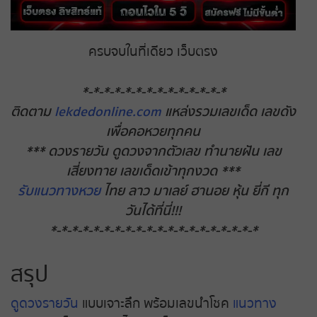
ครบจบในที่เดียว เว็บตรง
*-*-*-*-*-*-*-*-*-*-*-*-*-*
ติดตาม
lekdedonline.com
แหล่งรวมเลขเด็ด เลขดัง
เพื่อคอหวยทุกคน
*** ดวงรายวัน ดูดวงจากตัวเลข ทำนายฝัน เลข
เสี่ยงทาย เลขเด็ดเข้าทุกงวด ***
รับแนวทางหวย
ไทย ลาว มาเลย์ ฮานอย หุ้น ยี่กี ทุก
วันได้ที่นี่!!!
*-*-*-*-*-*-*-*-*-*-*-*-*-*-*-*-*-*-*-*
สรุป
ดูดวงรายวัน
แบบเจาะลึก พร้อมเลขนำโชค
แนวทาง