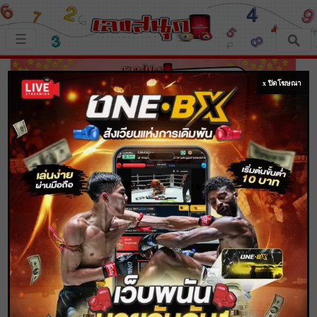
×
☰
หน้าหลัก
x ปิดโฆษณา
เลขเด็ด
ตรวจเลขสนุก
เลขสนุกมงคล
เลขสนุกคนดัง
ดูดวงวันนี้ 26/01/68 ดวงการงาน การเงิน
ความรัก พร้อมเคล็ดลับเสริมดวงให้ปัง แบบ
เลขสนุกความเชื่อ
ฟรีๆ ไม่ต้องเสียเงิน !!
หวยสด
Home
เลขสนุกมงคล
ดูดวงวันนี้ 26/01/68 ดวงการงาน การเงิน ความ