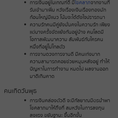
การเงินอยู่ในเกณฑ์ดี มี
โชคลาภ
จากงานที่
รับเข้ามาเพิ่ม หวังเรื่องเงินเรื่องทองมัก
ก้อนใหญ่มีแนว โน้มจะได้ดังใจปรารถนา
ความรักคนมีคู่ยังมั่นคงในความรัก เพียง
แต่บางครั้งขัดแย้งกันอยู่บ้าง คนโสดมี
โอกาสพัฒนาความ สัมพันธ์กับใครคน
หนึ่งที่อยู่ไม่ไกลตัว
การงานดวงการงานดี มีคนเก่งมาก
ความสามารถคอยช่วยหนุนหลังอยู่ ทำให้
ปัญหาในการทำงาน หมดไป ผลงานออก
มาดีเกินคาด
คนเกิดวันพุธ
การเงินคล่องตัวดี จะมีกัลยาณมิตรนำพา
โชคลาภมาให้ถึงที่ สมหวังในการลงทุน
ลงแรง ขยับฐานะ ขึ้นอีกขั้น