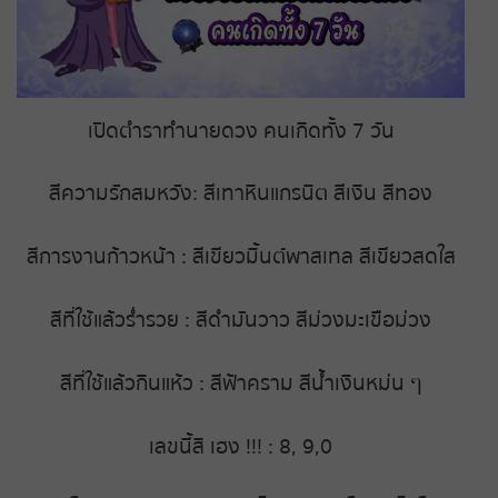
ถ่ายทอดสดหวยญีปุ่น
ถ่ายทอดสดหวยไต้หวัน
เปิดตำราทำนายดวง คนเกิดทั้ง 7 วัน
ถ่ายทอดสดหวยกัมพูชา
สีความรักสมหวัง: สีเทาหินแกรนิต สีเงิน สีทอง
หวยหุ้นสด
สีการงานก้าวหน้า : สีเขียวมิ้นต์พาสเทล สีเขียวสดใส
หวยหุ้นไทย เย็น
สีที่ใช้แล้วร่ำรวย : สีดำมันวาว สีม่วงมะเขือม่วง
หวยหุ้นเกาหลี
หวยหุ้นนิเคอิ เช้า
สีที่ใช้แล้วกินแห้ว : สีฟ้าคราม สีน้ำเงินหม่น ๆ
หวยหุ้นนิเคอิ บ่าย
เลขนี้สิ เฮง !!! : 8, 9,0