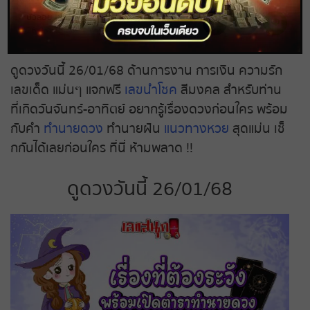
รัก พร้อมเคล็ดลับเสริมดวงให้ปัง แบบฟรีๆ ไม่ต้อง
บัวลอย ไข่หวาน
ถ่ายทอดสดหวยรัฐบาล
เสียเงิน !!
26 ม.ค. 2568
ถ่ายทอดสดหวยออมสิน
ดูดวงวันนี้ 26/01/68 ด้านการงาน การเงิน ความรัก
เลขเด็ด แม่นๆ แจกฟรี
เลขนำโชค
สีมงคล สำหรับท่าน
ถ่ายทอดสดหวย ธกส.
ที่เกิดวันจันทร์-อาทิตย์ อยากรู้เรื่องดวงก่อนใคร พร้อม
กับคำ
ทำนายดวง
ทำนายฝัน
แนวทางหวย
สุดแม่น เช็
ถ่ายทอดสดหวยลาว
กกันได้เลยก่อนใคร ที่นี่ ห้ามพลาด !!
ถ่ายทอดสดหวยลาว ซุปเปอร์
ดูดวงวันนี้ 26/01/68
ถ่ายทอดสดหวยฮานอย
ถ่ายทอดสดหวยฮานอยพิเศษ
ถ่ายทอดสดหวยมาเลย์