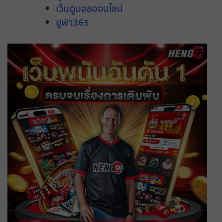
เว็บดูบอลออนไลน์
ยูฟ่า365