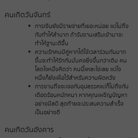
หวยหุ้นรัสเซีย
คนเกิดวันจันทร์
การเงินยังมีรายจ่ายที่เยอะหน่อย แต่ไม่ถึง
หวยหุ้นอินเดีย
กับทำให้ลำบาก ถ้ารับงานเสริมเข้ามาจะ
ทำให้ฐานะดีขึ้น
หวยหุ้นดาวโจนส์
ความรักคนมีคู่หากได้ใช้เวลาร่วมกันมาก
ขึ้นจะทำให้รักกันมั่นคงยิ่งขึ้นกว่าเดิม คน
โสดใจหนึ่งคิดว่า คนนี้แหละใช่เลย แต่ใจ
หนึ่งก็ยังเผื่อไว้สำหรับความผิดหวัง
การงานถึงจะเจอกับอุปสรรคแต่ก็ไม่ถึงกับ
เดือดร้อนหนักหนา หากคุณเผชิญปัญหา
อย่างมีสติ สุดท้ายจะประสบความสำเร็จ
เป็นอย่างดี
คนเกิดวันอังคาร