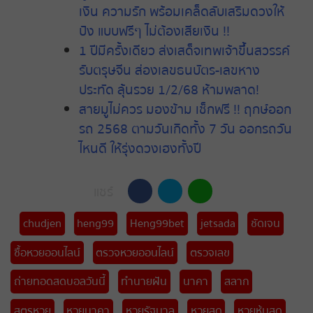
เงิน ความรัก พร้อมเคล็ดลับเสริมดวงให้
ปัง แบบฟรีๆ ไม่ต้องเสียเงิน !!
1 ปีมีครั้งเดียว ส่งเสด็จเทพเจ้าขึ้นสวรรค์
รับตรุษจีน ส่องเลขธนบัตร-เลขหาง
ประทัด ลุ้นรวย 1/2/68 ห้ามพลาด!
สายมูไม่ควร มองข้าม เช็กฟรี !! ฤกษ์ออก
รถ 2568 ตามวันเกิดทั้ง 7 วัน ออกรถวัน
ไหนดี ให้รุ่งดวงเฮงทั้งปี
แชร์
chudjen
heng99
Heng99bet
jetsada
ชัดเจน
ซื้อหวยออนไลน์
ตรวจหวยออนไลน์
ตรวจเลข
ถ่ายทอดสดบอลวันนี้
ทำนายฝัน
นาคา
สลาก
สูตรหวย
หวยนาคา
หวยรัฐบาล
หวยสด
หวยหุ้นสด