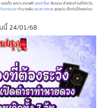
เลขเด็ด แม่นๆ แจกฟรี
เลขนำโชค
สีมงคล สำหรับท่านที่เกิดวัน
ำนายดวง
ทำนายฝัน
แนวทางหวย
สุดแม่น เช็กกันได้เลยก่อน
นนี้ 24/01/68