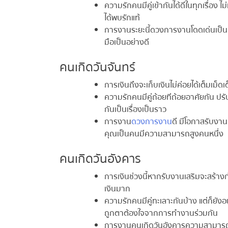
ความรักคนมีคู่เข้ากันได้ดีในทุกเรื่อง 
ได้พบรักแท้
การงานระยะนี้ดวงการงานโดดเด่นเป็นที่ส
มือเป็นอย่างดี
คนเกิดวันจันทร์
การเงินถึงจะเก็บเงินไม่ค่อยได้เต็มเม็ด
ความรักคนมีคู่ถ้อยทีถ้อยอาศัยกัน ปรับตั
กันเป็นเรื่องเป็นราว
การงาน
ดวงการงาน
ดี มีโอกาสรับงานที
คุณเป็นคนมีความสามารถสูงคนหนึ่ง
คนเกิดวันอังคาร
การเงินช่วงนี้หากรับงานเสริมจะสร้างกำ
เงินมาก
ความรักคนมีคู่ทะเลาะกันบ้าง แต่ก็ยังอ
ถูกตาต้องใจจากการทำงานร่วมกัน
การงานคนเกิดวันอังคารความสามารถไม