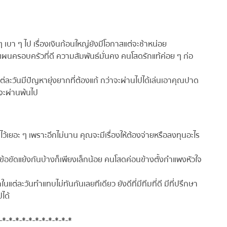
 เบา ๆ ไป เรื่องเงินก้อนใหญ่ยังมีโอกาสแต่จะช้าหน่อย
นครอบครัวที่ดี ความสัมพันธ์มั่นคง คนโสดรักแท้ค่อย ๆ ก่อ
ะวันมีปัญหายุ่งยากที่ต้องแก้ กว่าจะผ่านไปได้เล่นเอาคุณปาด
จะผ่านพ้นไป
เยอะ ๆ เพราะอีกไม่นาน คุณจะมีเรื่องให้ต้องจ่ายหรือลงทุนอะไร
ีข้อขัดแย้งกันบ้างก็เพียงเล็กน้อย คนโสดค่อนข้างตั้งกำแพงหัวใจ
ะวันทำแทบไม่ทันกันเลยทีเดียว ยังดีที่มีทีมที่ดี มีที่ปรึกษา
ด้
*-*-*-*-*-*-*-*-*-*-*