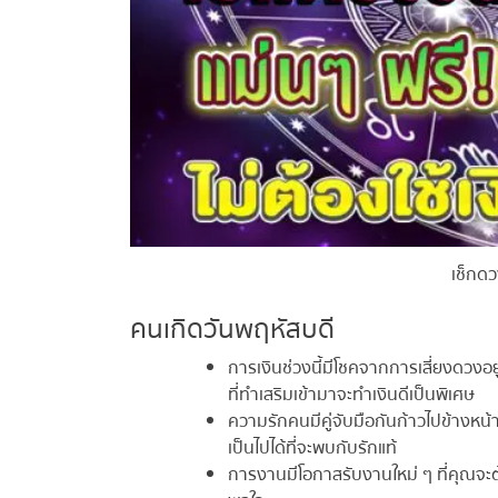
เช็กดวงว
คนเกิดวันพฤหัสบดี
การเงินช่วงนี้มีโชคจากการเสี่ยงดวงอ
ที่ทำเสริมเข้ามาจะทำเงินดีเป็นพิเศษ
ความรักคนมีคู่จับมือกันก้าวไปข้างหน้
เป็นไปได้ที่จะพบกับรักแท้
การงานมีโอกาสรับงานใหม่ ๆ ที่คุณจะต้อง