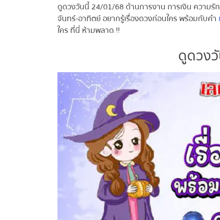
ดูดวงวันนี้ 24/01/68 ด้านการงาน การเงิน ความรัก 
จันทร์-อาทิตย์ อยากรู้เรื่องดวงก่อนใคร พร้อมกับคำ
ท
ใคร ที่นี่ ห้ามพลาด !!
ดูดวงวั