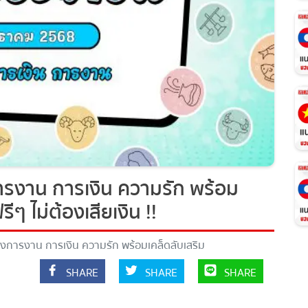
ารงาน การเงิน ความรัก พร้อม
ๆ ไม่ต้องเสียเงิน !!
งการงาน การเงิน ความรัก พร้อมเคล็ดลับเสริม
เงิน !!
SHARE
SHARE
SHARE