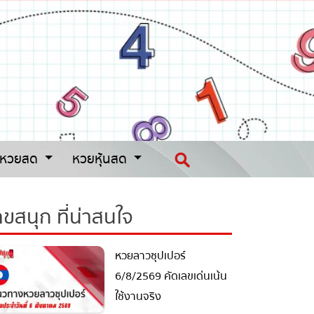
หวยสด
หวยหุ้นสด
ขสนุก ที่น่าสนใจ
หวยลาวซุปเปอร์
6/8/2569 คัดเลขเด่นเน้น
ใช้งานจริง