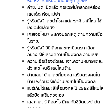
คำชะโนด เปิดแล้ว คอหวยไม่พลาดแห่ส่อง
เลขเด็ด พ่อปู่แม่ย่า
รู้หรือยัง? เลขนำโชค แต่ละราศี ราศีไหน
ใช้เลขอะไรแล้วเฮง
เคยเจอไหม? 5 ลางบอกเหตุ ตามความ
เชื่อโบราณ
รู้หรือยัง? วิธีเลือกเลขทะเบียนรถ เลือก
อย่างไรให้เสริมความเป็นมงคล อ่านเลย!
ความเชื่อเรื่องตัวเลข เจาะความหมาย
แต่ละตัว เลขไหนดี เลขไหนร้าย
อ่านเลย! บ้านเลขที่มงคล เสริมดวงคนใน
บ้าน พร้อมวิธีแก้บ้านเลขที่ไม่เป็นมงคล
แชร์เก็บไว้เลย! สีเสื้อมงคล ปี 2563 สีไหน
ใส่แล้วปัง เสริมดวงเฮง
เลขศาสตร์ คืออะไร มีผลกับชีวิตประจำวัน
อย่างไร