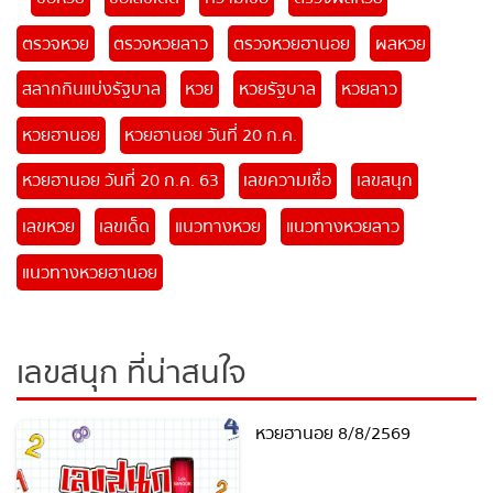
ตรวจหวย
ตรวจหวยลาว
ตรวจหวยฮานอย
ผลหวย
สลากกินแบ่งรัฐบาล
หวย
หวยรัฐบาล
หวยลาว
หวยฮานอย
หวยฮานอย วันที่ 20 ก.ค.
หวยฮานอย วันที่ 20 ก.ค. 63
เลขความเชื่อ
เลขสนุก
เลขหวย
เลขเด็ด
แนวทางหวย
แนวทางหวยลาว
แนวทางหวยฮานอย
เลขสนุก ที่น่าสนใจ
หวยฮานอย 8/8/2569