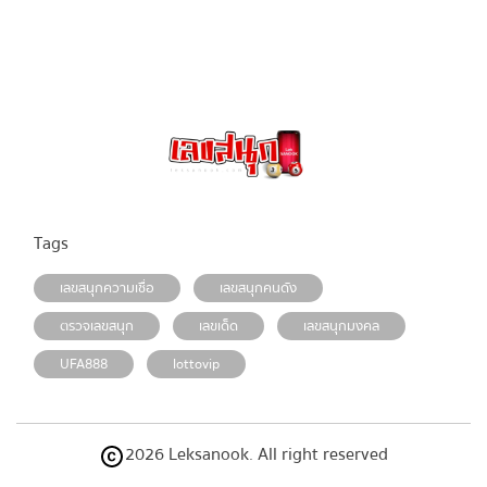
Tags
เลขสนุกความเชื่อ
เลขสนุกคนดัง
ตรวจเลขสนุก
เลขเด็ด
เลขสนุกมงคล
UFA888
lottovip
2026 Leksanook. All right reserved