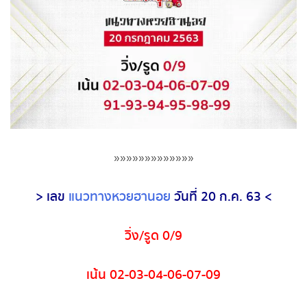
ถ่ายทอดสดหวยญีปุ่น
ถ่ายทอดสดหวยไต้หวัน
ถ่ายทอดสดหวยกัมพูชา
หวยหุ้นสด
»»»»»»»»»»»»»
หวยหุ้นไทย เย็น
> เลข
แนวทางหวยฮานอย
วันที่ 20 ก.ค.
63 <
หวยหุ้นเกาหลี
วิ่ง
/
รูด
0/9
หวยหุ้นนิเคอิ เช้า
เน้น
02-03-04-06-07-09
หวยหุ้นนิเคอิ บ่าย
91-93-94-95-98-99