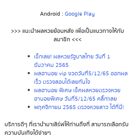
iOS :
App Store
Android
:
Google Play
>>> แนะนำผลหวยย้อนหลัง เพื่อเป็นแนวทางให้กับ
สมาชิก <<<
เช็กเลย! ผลหวยรัฐบาลไทย วันที่ 1
ธันวาคม 2565
ผลฮานอย vip งวดวันที่5/12/65 ออก
ผลเร็ว ตรวจสอบได้เลยทันใจ
ผลฮานอย พิเศษ เช็คผลหวยตรวจหวย
ฮานอยพิเศษ วันที่5/12/65 คลิ๊ก!เลย
พฤศจิกายน 2565 ตรวจหวยลาว ได้ที่นี่!
บริการดีๆ ที่เรานำมาเสิร์ฟให้ท่านถึงที่ สามารถเลือก