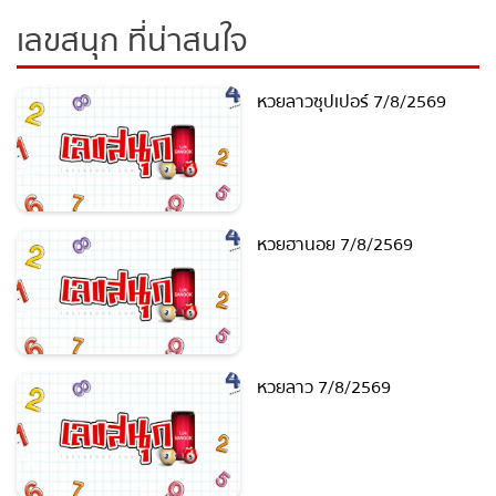
เลขสนุก ที่น่าสนใจ
หวยลาวซุปเปอร์ 7/8/2569
หวยฮานอย 7/8/2569
หวยลาว 7/8/2569