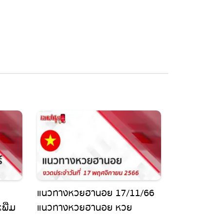
แนวทางหวยฮานอย 17/11/66
ີ່ມ
แนวทางหวยฮานอย หวย