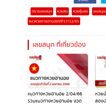
SHARE
S
ตรวจเลขสนุก
หวยสด
หวยหุ้นสด
เลขสนุกค
แนวหวยทางฮานอยVIP17/12/65
เลขสนุก ที่เกี่ยวข้อง
แนวทางหวยฮานอย 2/04/66
หวยม้
รวมแนวทางหวยฮานอย งวด
สองตัว