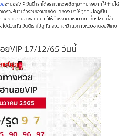
ย
ฮานอยVIP วันนี้ เราได้สรรหาหวยเด็ดๆมากมายมากให้ท่านได้
เคราะห์มาแล้วรวมเอาเลขเด็ด เลขดัง มาให้ทุกคนได้ดูเป็น
หวยฮานอยพิเศษมาไว้ให้สําหรับคอหวย นัก เสี่ยงโชค ที่ชื่น
ขไปด้วยกัน วันนี้เราไปดูกันเลยว่าจะมีแนวทางหวยฮานอยพิเศษ
VIP 17/12/65 วันนี้