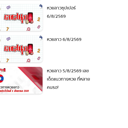
หวยลาวซุปเปอร์
6/8/2569
หวยลาว 6/8/2569
หวยลาว 5/8/2569 เลข
เด็ดแนวทางหวย ที่หลาย
คนรอ!