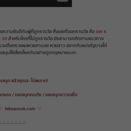
ความยินดีกับผู้ที่ถูกรางวัล
ซึ่งเลขที่ออกรางวัล คือ
เลข
4
 : 10
สำหรับใครที่ไม่ถูกรางวัล ยังสามารถติดตาม
แนวทาง
 รวมถึงตรวจผลหวยฮานอย หวยลาว
สลากกินแบ่งรัฐบาล
ได้
บสนุนให้เสี่ยงโชคกันอย่างถูกกฎหมายนะคะ
ลขสนุก แล้วคุณจะ ไม่พลาด
!
กมงคล
/
เลขสนุกคนดัง
/
เลขสนุกความเชื่อ
leksanook.com
∴ ∴ ∴ ∴ ∴ ∴ ∴