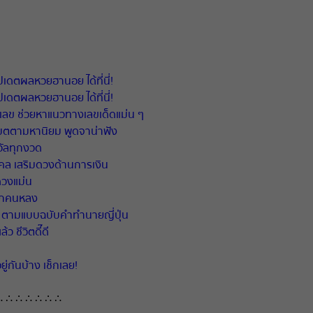
เดตผลหวยฮานอย ได้ที่นี่!
เดตผลหวยฮานอย ได้ที่นี่!
ตัวเลข ช่วยหาแนวทางเลขเด็ดแม่น ๆ
 เมตตามหานิยม พูดจาน่าฟัง
งวัลทุกงวด
มงคล เสริมดวงด้านการเงิน
ยดวงแม่น
รักคนหลง
ี ตามแบบฉบับคำทำนายญี่ปุ่น
ว ชีวิตดี๊ดี
่กันบ้าง เช็กเลย!
∴ ∴ ∴ ∴ ∴ ∴ ∴