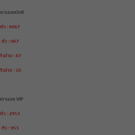
ยฮานอยปกติ
ตัว
: 6067
3
ตัว
: 067
ตัวล่าง
: 67
ตัวล่าง
: 10
ยฮานอย VIP
ตัว
: 2953
3
ตัว
: 953