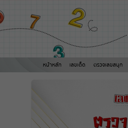
หน้าหลัก
เลขเด็ด
ตรวจเลขสนุก