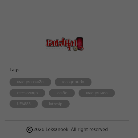
Tags
เลขสนุกความเชื่อ
เลขสนุกคนดัง
ตรวจเลขสนุก
เลขเด็ด
เลขสนุกมงคล
UFA888
lottovip
2026 Leksanook. All right reserved