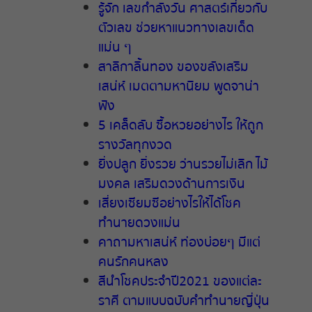
รู้จัก เลขกำลังวัน ศาสตร์เกี่ยวกับ
ตัวเลข ช่วยหาแนวทางเลขเด็ด
แม่น ๆ
สาลิกาลิ้นทอง ของขลังเสริม
เสน่ห์ เมตตามหานิยม พูดจาน่า
ฟัง
5 เคล็ดลับ ซื้อหวยอย่างไร ให้ถูก
รางวัลทุกงวด
ยิ่งปลูก ยิ่งรวย ว่านรวยไม่เลิก ไม้
มงคล เสริมดวงด้านการเงิน
เสี่ยงเซียมซีอย่างไรให้ได้โชค
ทำนายดวงแม่น
คาถามหาเสน่ห์ ท่องบ่อยๆ มีแต่
คนรักคนหลง
สีนําโชคประจําปี2021 ของแต่ละ
ราศี ตามแบบฉบับคำทำนายญี่ปุ่น