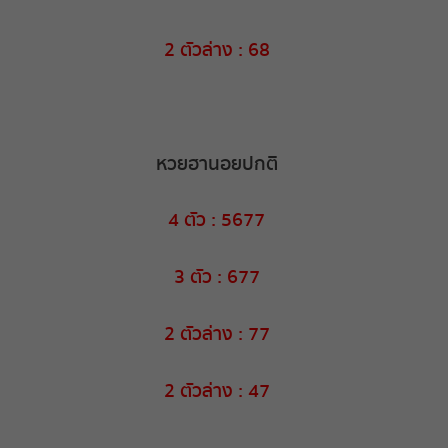
หวยหุ้นฮั่งเส็ง เช้า
2
ตัวล่าง
: 68
หวยหุ้นฮั่งเส็ง บ่าย
หวยหุ้นจีน เช้า
หวยฮานอยปกติ
หวยหุ้นจีน บ่าย
หวยหุ้นไต้หวัน
4
ตัว : 5677
หวยหุ้นสิงคโปร์
3
ตัว
: 677
หวยหุ้นอิยิป
2
ตัวล่าง
: 77
หวยหุ้นเยอรมัน
2
ตัวล่าง
: 47
หวยหุ้นอังกฤษ