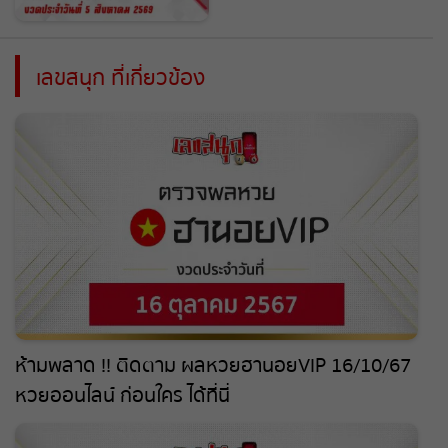
เลขสนุก ที่เกี่ยวข้อง
ห้ามพลาด !! ติดตาม ผลหวยฮานอยVIP 16/10/67
หวยออนไลน์ ก่อนใคร ได้ที่นี่