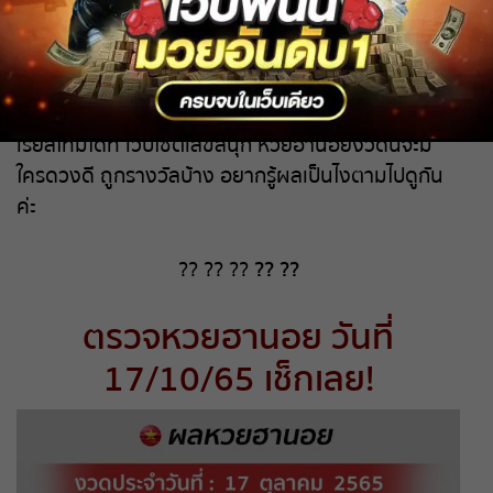
17 ต.ค. 2565
ถ่ายทอดสดหวยรัฐบาล
หวยฮานอยออกแล้ว
!! เ
ช็กกันหรือยัง
!
ตรวจหวย
ถ่ายทอดสดหวยออมสิน
ฮานอย วันที่ 17/10/65
??
ตรวจผลหวยฮานอย แบบ
เรียลไทม์ได้ที่
เว็บไซต์เลขสนุก
หวยฮานอยงวดนี้
จะมี
ถ่ายทอดสดหวย ธกส.
ใครดวงดี ถูกรางวัลบ้าง อยากรู้ผลเป็นไงตามไปดูกัน
ค่ะ
ถ่ายทอดสดหวยลาว
??
??
??
?? ??
ถ่ายทอดสดหวยลาว ซุปเปอร์
ตรวจหวยฮานอย วันที่
ถ่ายทอดสดหวยฮานอย
17/10/65
เช็กเลย
!
ถ่ายทอดสดหวยฮานอยพิเศษ
ถ่ายทอดสดหวยมาเลย์