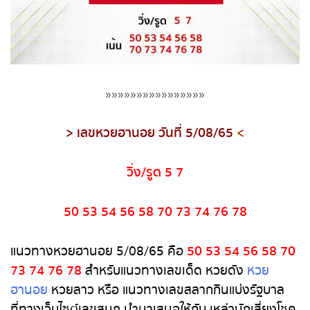
ถ่ายทอดสดหวยญีปุ่น
ถ่ายทอดสดหวยไต้หวัน
»»»»»»»»»»»»»»»»
ถ่ายทอดสดหวยกัมพูชา
> เลขหวยฮานอย วันที่ 5/08/65
<
หวยหุ้นสด
วิ่ง/รูด 5 7
หวยหุ้นไทย เย็น
หวยหุ้นเกาหลี
50 53 54 56 58 70 73 74 76 78
หวยหุ้นนิเคอิ เช้า
แนวทางหวยฮานอย 5/08/65 คือ
50 53 54 56 58
70 73 74 76 78
สำหรับแนวทางเลขเด็ด หวยดัง
หวย
หวยหุ้นนิเคอิ บ่าย
ฮานอย
หวยลาว หรือ แนวทางเลขสลากกินแบ่งรัฐบาล
ที่ทาง
เว็บไซต์เลขสนุก
นำมาเสนอให้กับ เหล่านักเสี่ยง