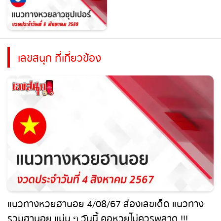
คัดเลขเด่นเน้นใช้งานจริง
เลขสนุก ที่เกี่ยวข้อง
แนวทางหวยฮานอย 4/08/67 ส่องเลขเด็ด แนวทาง