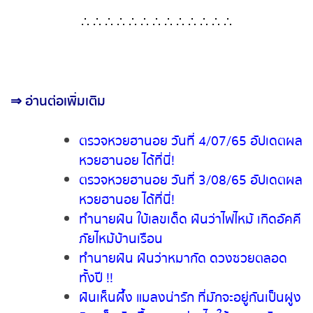
∴ ∴ ∴ ∴ ∴ ∴ ∴ ∴ ∴ ∴ ∴ ∴ ∴
หวยหุ้นรัสเซีย
หวยหุ้นอินเดีย
⇒
อ่านต่อเพิ่มเติม
หวยหุ้นดาวโจนส์
ตรวจหวยฮานอย วันที่ 4/07/65 อัปเดต
ผลหวยฮานอย ได้ที่นี่!
ตรวจหวยฮานอย วันที่ 3/08/65 อัปเดต
ผลหวยฮานอย ได้ที่นี่!
ทำนายฝัน ใบ้เลขเด็ด ฝันว่าไฟไหม้ เกิด
อัคคีภัยไหม้บ้านเรือน
ทำนายฝัน ฝันว่าหมากัด ดวงซวยตลอด
ทั้งปี !!
ฝันเห็นผึ้ง แมลงน่ารัก ที่มักจะอยู่กันเป็น
ฝูง