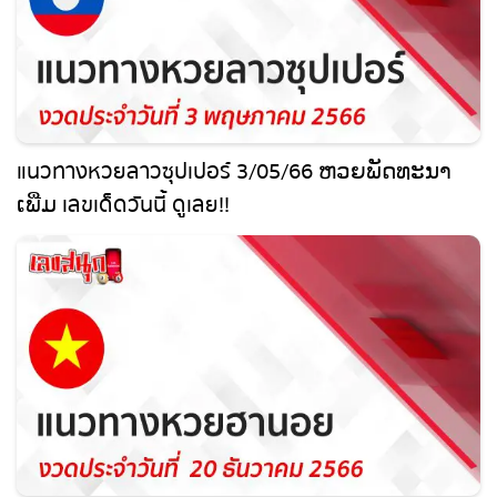
แนวทางหวยลาวซุปเปอร์ 3/05/66 ຫວຍພັດທະນາ
ເພີ່ມ เลขเด็ดวันนี้ ดูเลย!!