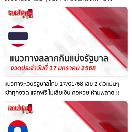
รวมฮานอย แม่น ๆ วันนี้ คอหวยไม่ควรพลาด !!!
แนวทางหวยรัฐบาลไทย 17/01/68 เลข 2 ตัวเเม่นๆ
เข้าทุกงวด แจกฟรี ไม่เสียเงิน คอหวย ห้ามพลาด !!