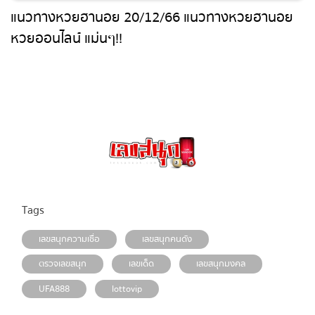
แนวทางหวยฮานอย 20/12/66 แนวทางหวยฮานอย
หวยออนไลน์ แม่นๆ!!
Tags
เลขสนุกความเชื่อ
เลขสนุกคนดัง
ตรวจเลขสนุก
เลขเด็ด
เลขสนุกมงคล
UFA888
lottovip