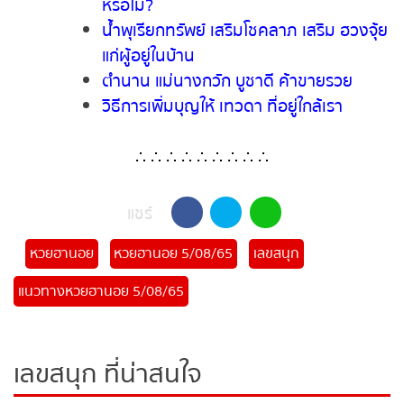
การอุทิศส่วนกุศล จำเป็นต้องกรวดน้ำ
จริงหรือไม่?
น้ำพุเรียกทรัพย์ เสริมโชคลาภ เสริม ฮวง
จุ้ย แก่ผู้อยู่ในบ้าน
ตำนาน แม่นางกวัก บูชาดี ค้าขายรวย
วิธีการเพิ่มบุญให้ เทวดา ที่อยู่ใกล้เรา
∴ ∴ ∴ ∴ ∴ ∴ ∴ ∴ ∴
แชร์
หวยฮานอย
หวยฮานอย 5/08/65
เลขสนุก
แนวทางหวยฮานอย 5/08/65