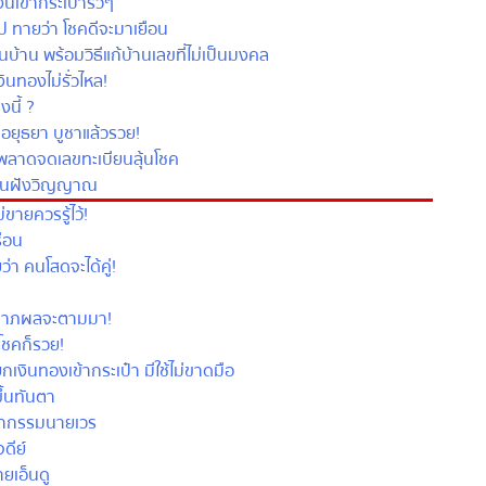
นเข้ากระเป๋ารัวๆ
 ทายว่า โชคดีจะมาเยือน
้าน พร้อมวิธีแก้บ้านเลขที่ไม่เป็นมงคล
นทองไม่รั่วไหล!
ี้ ?
อยุธยา บูชาแล้วรวย!
ลาดจดเลขทะเบียนลุ้นโชค
ั้นฝังวิญญาณ
ายควรรู้ไว้!
อน
า คนโสดจะได้คู่!
ลาภผลจะตามมา!
โชคก็รวย!
กเงินทองเข้ากระเป๋า มีใช้ไม่ขาดมือ
้นทันตา
ากรรมนายเวร
ีย์
เอ็นดู