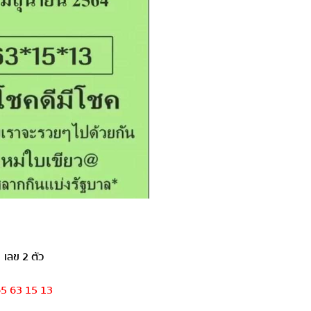
เลข 2 ตัว
 63 15 13