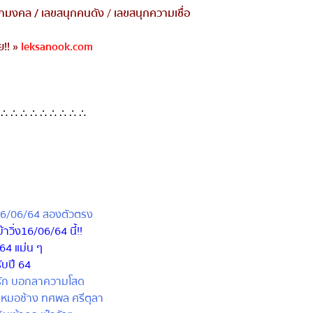
กมงคล
/
เลขสนุกคนดัง
/
เลขสนุกความเชื่อ
!! »
leksanook.com
∴ ∴ ∴ ∴
∴
∴ ∴ ∴ ∴
16/06/64 สองตัวตรง
ิ่ง16/06/64 นี้!!
4 แม่น ๆ
บปี 64
รัก บอกลาความโสด
หมอช้าง ทศพล ศรีตุลา