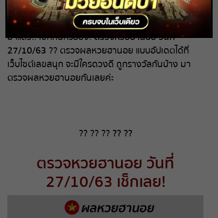
27 ต.ค. 2563
ถ่ายทอดสดหวยรัฐบาล
มาแล้ว
!! เ
ช็กกันหรือยัง
!
ตรวจหวยฮานอย วันที่
ถ่ายทอดสดหวยออมสิน
27/10/
63
??
ตรวจผลหวยฮานอย แบบอัปเดตได้ที่
เว็บไซต์เลขสนุก
จะมีใครดวงดี ถูกรางวัลกันบ้าง มา
ถ่ายทอดสดหวย ธกส.
ตรวจผลหวยฮานอยกันเลยค่ะ
ถ่ายทอดสดหวยลาว
ถ่ายทอดสดหวยลาว ซุปเปอร์
??
??
??
?? ??
ถ่ายทอดสดหวยฮานอย
ตรวจหวยฮานอย วันที่
ถ่ายทอดสดหวยฮานอยพิเศษ
27/10/
63
เช็กเลย
!
ถ่ายทอดสดหวยมาเลย์