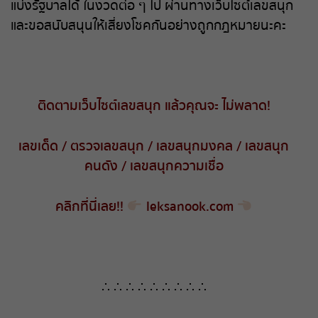
แบ่งรัฐบาล
ได้ ในงวดต่อ ๆ ไป ผ่านทางเว็บไซต์เลขสนุก
และขอสนับสนุนให้เสี่ยงโชคกันอย่างถูกกฎหมายนะคะ
ติดตามเว็บไซต์เลขสนุก แล้วคุณจะ ไม่พลาด
!
เลขเด็ด
/
ตรวจเลขสนุก
/
เลขสนุกมงคล
/
เลขสนุก
คนดัง
/
เลขสนุกความเชื่อ
คลิกที่นี่เลย
!!
leksanook.com
∴ ∴ ∴ ∴ ∴ ∴ ∴ ∴ ∴