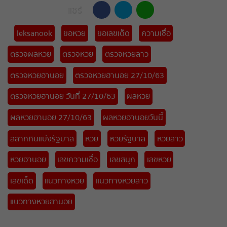
แชร์
leksanook
ขอหวย
ขอเลขเด็ด
ความเชื่อ
ตรวจผลหวย
ตรวจหวย
ตรวจหวยลาว
ตรวจหวยฮานอย
ตรวจหวยฮานอย 27/10/63
ตรวจหวยฮานอย วันที่ 27/10/63
ผลหวย
ผลหวยฮานอย 27/10/63
ผลหวยฮานอยวันนี้
สลากกินแบ่งรัฐบาล
หวย
หวยรัฐบาล
หวยลาว
หวยฮานอย
เลขความเชื่อ
เลขสนุก
เลขหวย
เลขเด็ด
แนวทางหวย
แนวทางหวยลาว
แนวทางหวยฮานอย