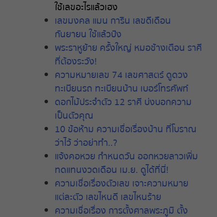
ใช้เลขอะไรแล้วเฮง
เลขมงคล
แมน
การิน
เลขดีเดือน
กันยายน
ใช้แล้วปัง
พระราหูย้าย
ครั้งใหญ่
หมอช้างเตือน
ราศี
ที่ต้องระวัง
!
ความหมายเลข
74
เลขศาสตร์
ดูดวง
ทะเบียนรถ
ทะเบียนบ้าน
เบอร์โทรศัพท์
ดอกไม้ประจำตัว
12
ราศี
บ่งบอกความ
เป็นตัวคุณ
10
ข้อห้าม
ความเชื่อเรื่องบ้าน
ที่โบราณ
ว่าไว้
ว่าอย่าทำ
..?
แจ้งคอหวย
กำหนดวัน
ออกหวยลาวเพิ่ม
ทดแทนงวดเดือน
เม
.
ย
.
ดูได้ที่นี่
!
ความเชื่อเรื่องตัวเลข
เจาะความหมาย
แต่ละตัว
เลขไหนดี
เลขไหนร้าย
ความเชื่อเรื่อง
การตั้งศาลพระภูมิ
ตั้ง