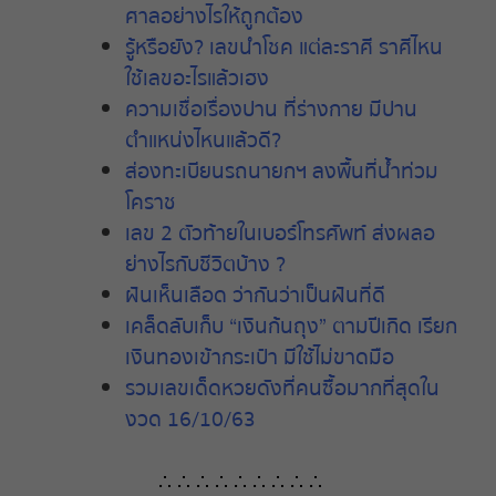
ศาลอย่างไรให้ถูกต้อง
รู้หรือยัง
?
เลขนำโชค
แต่ละราศี
ราศีไหน
ใช้เลขอะไรแล้วเฮง
ความเชื่อเรื่องปาน
ที่ร่างกาย
มีปาน
ตำแหน่งไหนแล้วดี
?
ส่องทะเบียนรถนายกฯ ลงพื้นที่น้ำท่วม
โคราช
เลข 2 ตัวท้ายในเบอร์โทรศัพท์ ส่งผลอ
ย่างไรกับชีวิตบ้าง ?
ฝันเห็นเลือด ว่ากันว่าเป็นฝันที่ดี
เคล็ดลับเก็บ “เงินก้นถุง” ตามปีเกิด เรียก
เงินทองเข้ากระเป๋า มีใช้ไม่ขาดมือ
รวมเลขเด็ดหวยดังที่คนซื้อมากที่สุดใน
งวด 16/10/63
∴ ∴ ∴ ∴ ∴ ∴ ∴ ∴ ∴