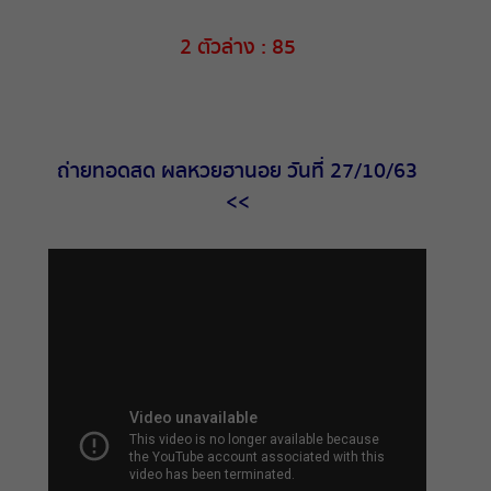
หวยหุ้นฮั่งเส็ง เช้า
2
ตัวล่าง
: 85
หวยหุ้นฮั่งเส็ง บ่าย
หวยหุ้นจีน เช้า
ถ่ายทอดสด
ผลหวยฮานอย วันที่ 27/10/63
หวยหุ้นจีน บ่าย
<<
หวยหุ้นไต้หวัน
หวยหุ้นสิงคโปร์
หวยหุ้นอิยิป
หวยหุ้นเยอรมัน
หวยหุ้นอังกฤษ