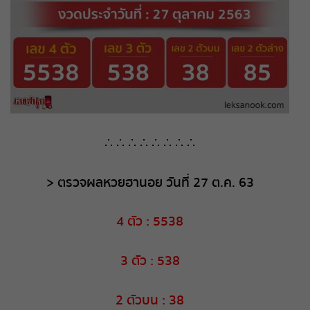
ถ่ายทอดสดหวยญีปุ่น
ถ่ายทอดสดหวยไต้หวัน
ถ่ายทอดสดหวยกัมพูชา
หวยหุ้นสด
∴ ∴ ∴ ∴ ∴ ∴ ∴ ∴
หวยหุ้นไทย เย็น
>
ตรวจผลหวยฮานอย วันที่ 27 ต.ค
. 63
หวยหุ้นเกาหลี
4
ตัว
: 5538
หวยหุ้นนิเคอิ เช้า
3
ตัว
: 538
หวยหุ้นนิเคอิ บ่าย
2
ตัวบน
: 38