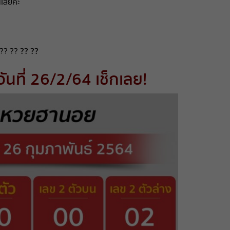
เลยค่ะ
??
??
?? ??
นที่ 26/2/
64
เช็กเลย
!