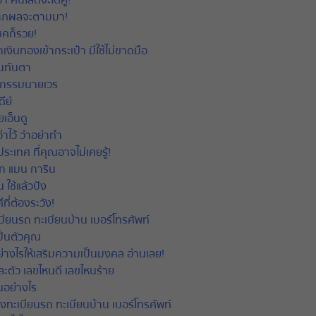
า คนโสดจะได้คู่!
ลาภผลจะตามมา!
โชคก็รวย!
กเงินทองเข้ากระเป๋า มีใช้ไม่ขาดมือ
้นทันตา
ากรรมนายเวร
ีย์
เอ็นดู
่าไว้ ว่าอย่าทำ
ะเทศ ที่คุณอาจไม่เคยรู้!
าก แมน การิน
น
ใช้แล้วปัง
ีที่ต้องระวัง
!
บียนรถ
ทะเบียนบ้าน
เบอร์โทรศัพท์
็นตัวคุณ
ย่างไรให้เสริมความเป็นมงคล
อ่านเลย
!
ะตัว
เลขไหนดี
เลขไหนร้าย
นอย่างไร
วงทะเบียนรถ
ทะเบียนบ้าน
เบอร์โทรศัพท์