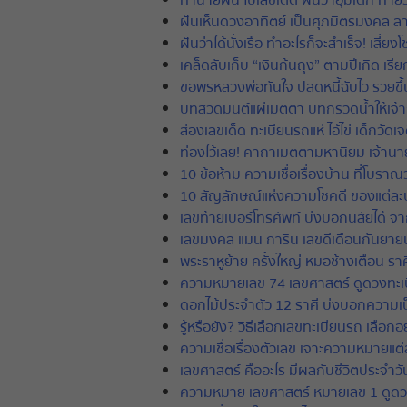
ทำนายฝัน ใบ้เลขเด็ด ฝันว่าอุ้มเด็ก ทายว่
ฝันเห็นดวงอาทิตย์ เป็นศุภมิตรมงคล 
ฝันว่าได้นั่งเรือ ทำอะไรก็จะสำเร็จ! เสี่ยง
เคล็ดลับเก็บ “เงินก้นถุง” ตามปีเกิด เรีย
ขอพรหลวงพ่อทันใจ ปลดหนี้ฉับไว รวยขึ
บทสวดมนต์แผ่เมตตา บทกรวดน้ำให้เจ้
ส่องเลขเด็ด ทะเบียนรถแห่ ไอ้ไข่ เด็กวัดเจด
ท่องไว้เลย! คาถาเมตตามหานิยม เจ้านาย
10 ข้อห้าม ความเชื่อเรื่องบ้าน ที่โบราณว
10 สัญลักษณ์แห่งความโชคดี ของแต่ละปร
เลขท้ายเบอร์โทรศัพท์ บ่งบอกนิสัยได้ จ
เลขมงคล
แมน
การิน
เลขดีเดือนกันยาย
พระราหูย้าย
ครั้งใหญ่
หมอช้างเตือน
ราศ
ความหมายเลข
74
เลขศาสตร์
ดูดวงทะเ
ดอกไม้ประจำตัว
12
ราศี
บ่งบอกความเป
รู้หรือยัง
?
วิธีเลือกเลขทะเบียนรถ
เลือกอ
ความเชื่อเรื่องตัวเลข
เจาะความหมายแต่ล
เลขศาสตร์
คืออะไร
มีผลกับชีวิตประจำวั
ความหมาย
เลขศาสตร์
หมายเลข
1
ดูด