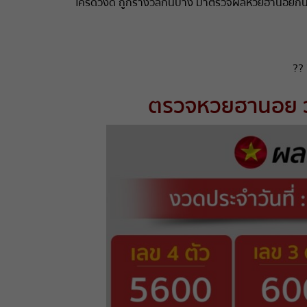
ใครดวงดี ถูกรางวัลกันบ้าง มาตรวจผลหวยฮานอยกัน
??
ตรวจหวยฮานอย วั