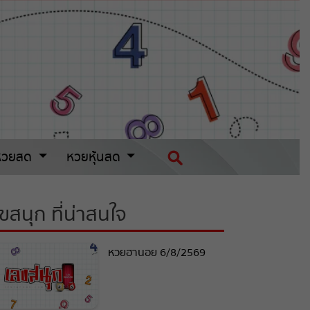
หวยสด
หวยหุ้นสด
ขสนุก ที่น่าสนใจ
หวยฮานอย 6/8/2569