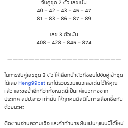
หวยหุ้นฮั่งเส็ง เช้า
40 – 42 – 43 – 45 – 47
81 – 83 – 86 – 87 – 89
หวยหุ้นฮั่งเส็ง บ่าย
เลข 3 ตัวเน้น
หวยหุ้นจีน เช้า
408 – 428 – 845 – 874
หวยหุ้นจีน บ่าย
—————————————————————
หวยหุ้นไต้หวัน
ในการจับคู่เลขชุด 3 ตัว ให้เลือกนำตัวที่ชอบไปจับคู่เข้า
หวยหุ้นสิงคโปร์
ชุดได้เลย
Heng99bet
เราได้รวบรวมแนวเลขเด่นไว้ให้
คุณแล้ว และขอย้ำอีกทีว่าทั้งหมดนี้เป็นแค่แนวทางจาก
หวยหุ้นอิยิป
ประเทศ สปป.ลาว เท่านั้น ให้ทุกคนมีสติในการเลือกซื้อ
กันด้วยนะคะ
หวยหุ้นเยอรมัน
ติดตามอ่านความเชื่อ และคำทำนายฝันแม่นๆแบบนี้ได้
หวยหุ้นอังกฤษ
ใหม่ที่
www.leksanook.com