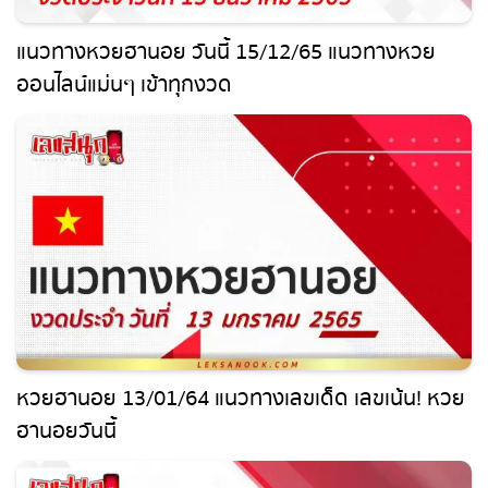
แนวทางหวยฮานอย วันนี้ 15/12/65 แนวทางหวย
ออนไลน์แม่นๆ เข้าทุกงวด
หวยฮานอย 13/01/64 แนวทางเลขเด็ด เลขเน้น!
หวยฮานอยวันนี้