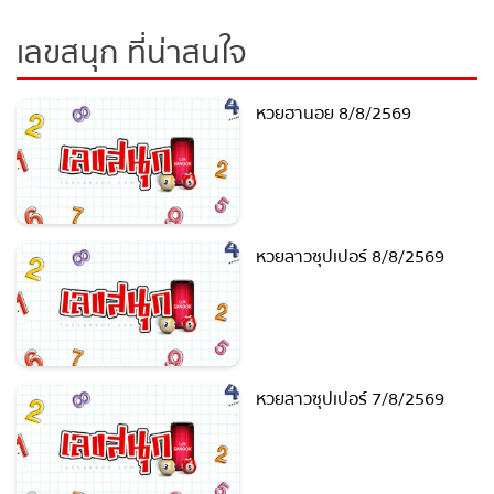
เลขสนุก ที่น่าสนใจ
หวยฮานอย 8/8/2569
หวยลาวซุปเปอร์ 8/8/2569
หวยลาวซุปเปอร์ 7/8/2569