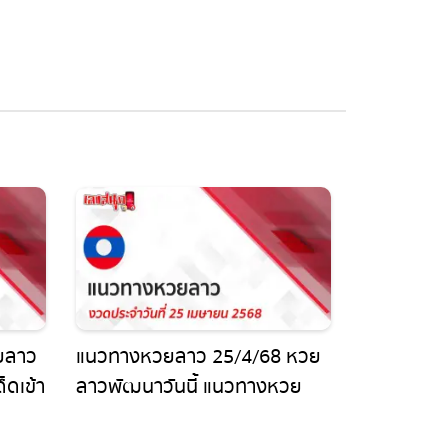
ยลาว
แนวทางหวยลาว 25/4/68 หวย
็ดเข้า
ลาวพัฒนาวันนี้ แนวทางหวย
แม่นๆ ล่าสุด