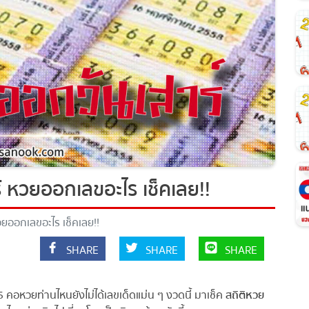
์ หวยออกเลขอะไร เช็คเลย!!
ยออกเลขอะไร เช็คเลย!!
SHARE
SHARE
SHARE
 คอหวยท่านไหนยังไม่ได้เลขเด็ดแม่น ๆ งวดนี้ มาเช็ค
สถิติหวย