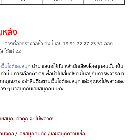
นหลัง
– ล่างที่ออกรางวัลซ้ำ ดังนี้ เลข 19 91 72 27 23 32 ออก
 ได้แก่ 22
เว็บไซต์เลขสนุก
นำมาเสนอให้กับเหล่านักเสี่ยงโชคทุกคนนั้น เป็น
ั้น การเลือกตัวเลขเพื่อนำไปเสี่ยงโชค ขึ้นอยู่กับการพิจารณา
ูกกฎหมาย อย่าลืมติดตามเว็บไซต์เลขสนุก แล้วคุณจะไม่พลาดเลข
ต่าง ๆ มาสนุกกับเลขสนุกกันนะคะ
ลขสนุก แล้วคุณจะ ไม่พลาด
!
กมงคล
/
เลขสนุกคนดัง
/
เลขสนุกความเชื่อ