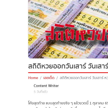
สถิติหวยออกวันเสาร์ วันเสาร
Home
เลขเด็ด
สถิติหวยออกวันเสาร์ วันเสาร์ หว
Content Writer
5 วันที่แล้ว
โค้งสุดท้าย แบบสุดท้ายจริง ๆ แล้วงวดนี้ 1 ตุลาคม 65