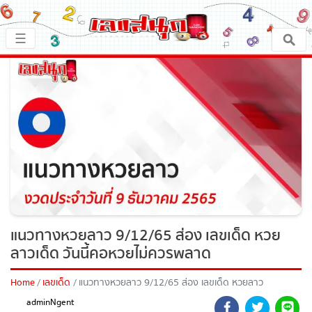
×
☰
หน้าหลัก
x ปิดโฆษณา
เลขเด็ด
ตรวจเลขสนุก
เลขสนุกมงคล
เลขสนุกคนดัง
แนวทางหวยลาว 9/12/65 ส่อง เลขเด็ด หวย
ลาวเด็ด วันนี้คอหวยไม่ควรพลาด
เลขสนุกความเชื่อ
Home
เลขเด็ด
แนวทางหวยลาว 9/12/65 ส่อง เลขเด็ด หวยลาว
เด็ด วันนี้คอหวยไม่ควรพลาด
หวยสด
adminNgent
9 ธ.ค. 2565