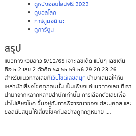
ดูบอลโลก
หวยหุ้นรัสเซีย
การ์ตูนอนิเมะ
ดูการ์ตูน
หวยหุ้นอินเดีย
สรุป
หวยหุ้นดาวโจนส์
แนวทางหวยลาว 9/12/65 เจาะเลขเด็ด แม่นๆ
เลขเด่น
คือ 5 2
เลข 2 ตัวคือ 54 55 59 56 29
20 23 26
สำหรับแนวทางเลขที่
เว็บไซต์เลขสนุก
นำมาเสนอให้กับ
เหล่านักเสี่ยงโชคทุกคนนั้น เป็นเพียงแค่แนวทางเลข ที่
เรานำมาจากหลากหลายสำนักเท่านั้น การเลือกตัวเลข
เพื่อนำไปเสี่ยงโชค ขึ้นอยู่กับการพิจารณาของแต่ละ
บุคคล และขอสนับสนุนให้เสี่ยงโชคกันอย่างถูกกฎหมาย
….