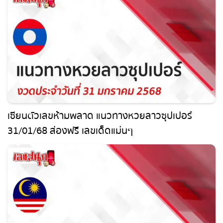
เซียนตัวเลขห้ามพลาด แนวทางหวยลาวซุปเปอร์
31/01/68 ส่องฟรี เลขเด็ดแม่นๆ