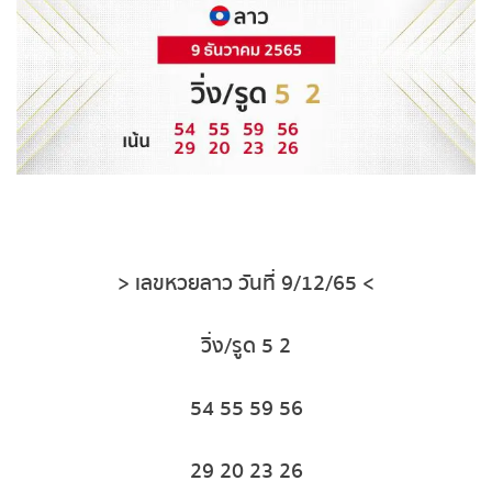
ถ่ายทอดสดหวยญีปุ่น
ถ่ายทอดสดหวยไต้หวัน
ถ่ายทอดสดหวยกัมพูชา
หวยหุ้นสด
หวยหุ้นไทย เย็น
> เลขหวยลาว วันที่ 9/12/65
<
หวยหุ้นเกาหลี
วิ่ง/รูด 5 2
หวยหุ้นนิเคอิ เช้า
54 55 59 56
หวยหุ้นนิเคอิ บ่าย
29 20 23 26