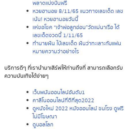
พลาดแบ่งปันฟรี
หวยฮานอย 8/11/65 แนวทางเลขเด็ด
เลขเน้น! หวยฮานอยวันนี้
แห่ขอโชค “เจ้าพ่อลูกอ่อน”วัดแม่นาเรือ ได้
เลขเด็ดงวดนี้ 1/11/65
ทำนายฝัน ใบ้เลขเด็ด ฝันว่าทะเลาะกับ
แฟน หมายความว่าอย่างไร
บริการดีๆ ที่เรานำมาเสิร์ฟให้ท่านถึงที่ สามารถเลือก
รับความบันเทิงได้ง่ายๆ
เว็บพนันออนไลน์อันดับ1
คาสิโนออนไลน์ที่ดีที่สุด2022
ดูหนังใหม่ 2022 หนังออนไลน์ ชนโรง ดู
ฟรีไม่มีโฆษณา
ดูบอลโลก