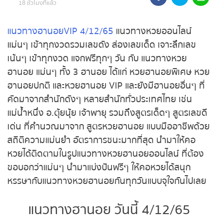
ถ่ายทอดสดหวยรัฐบาล
แนวทางฮานอยVIP 4/12/65
แนวทางหวยออนไลน์
แม่นๆ เข้าทุกงวดรวมเลขดัง ส่องเลขเด็ด เจาะลึกเลข
ถ่ายทอดสดหวยออมสิน
เน้นๆ เข้าทุกงวด แจกฟรีทุกๆ วัน กับ แนวทางหวย
ฮานอย แม่นๆ ทั้ง 3 ฮานอย ได้แก่ หวยฮานอยพิเศษ
ถ่ายทอดสดหวย ธกส.
หวยฮานอยปกติ และหวยฮานอย VIP และยังมีฮานอ
ถ่ายทอดสดหวยลาว
ยอื่นๆ ที่คัดมาจากสำนักดังๆ หลายสำนักทั่ว
ประเทศไทย เช่น แม่น้ำหนึ่ง อ.ตุ้ยนุ้ย เจ้าพายุ รวมถึง
ถ่ายทอดสดหวยลาว ซุปเปอร์
สูตรเด็ดๆ สูตรเลขดีเด่น ที่คำนวณมาจาก สูตรหวย
ฮานอย แบบมืออาชีพด้วยสถิติความแม่นยำ อัตราการ
ถ่ายทอดสดหวยฮานอย
ชนะมากที่สุด นำมาให้คอหวยได้ติดตามในรูปแนวทาง
หวยฮานอยออนไลน์ ที่ต้องขอบอกว่าแม่นๆ นำมาแบ่ง
ถ่ายทอดสดหวยฮานอยพิเศษ
ปันฟรีๆ ให้คอหวยได้สนุกหรรษากับแนวทางหวยฮานอย
กันทุกวันแบบจุใจกันไปเลย
ถ่ายทอดสดหวยมาเลย์