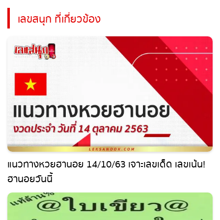
เลขสนุก ที่เกี่ยวข้อง
แนวทางหวยฮานอย 14/10/63 เจาะเลขเด็ด เลขเน้น!
ฮานอยวันนี้