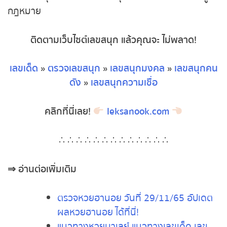
กับการพิจารณาของแต่ละบุคคล และขอสนับสนุนให้
เสี่ยงโชคกันอย่างถูกกฎหมาย
หวยหุ้นรัสเซีย
ติดตามเว็บไซต์เลขสนุก แล้วคุณจะ ไม่พลาด
!
หวยหุ้นอินเดีย
เลขเด็ด
»
ตรวจเลขสนุก
»
เลขสนุกมงคล
»
เลขสนุก
หวยหุ้นดาวโจนส์
คนดัง
»
เลขสนุกความเชื่อ
คลิกที่นี่เลย
!
leksanook.com
∴ ∴ ∴ ∴ ∴ ∴ ∴ ∴ ∴ ∴ ∴ ∴ ∴
⇒
อ่านต่อเพิ่มเติม
ตรวจหวยฮานอย วันที่ 29/11/65
อัปเดตผลหวยฮานอย ได้ที่นี่!