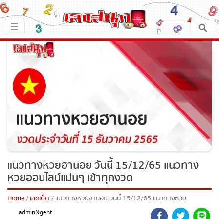
×
☰
หน้าหลัก
x ปิดโฆษณา
เลขเด็ด
ตรวจเลขสนุก
เลขสนุกมงคล
เลขสนุกคนดัง
แนวทางหวยฮานอย วันนี้ 15/12/65 แนวทาง
หวยออนไลน์แม่นๆ เข้าทุกงวด
เลขสนุกความเชื่อ
Home
เลขเด็ด
แนวทางหวยฮานอย วันนี้ 15/12/65 แนวทางหวย
ออนไลน์แม่นๆ เข้าทุกงวด
หวยสด
adminNgent
15 ธ.ค. 2565