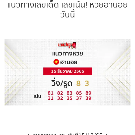
แนวทางหวยฮานอย วันนี้ 15/12/65
ถ่ายทอดสดหวยญีปุ่น
แนวทางเลขเด็ด เลขเน้น! หวยฮานอย
วันนี้
ถ่ายทอดสดหวยไต้หวัน
ถ่ายทอดสดหวยกัมพูชา
หวยหุ้นสด
หวยหุ้นไทย เย็น
หวยหุ้นเกาหลี
หวยหุ้นนิเคอิ เช้า
หวยหุ้นนิเคอิ บ่าย