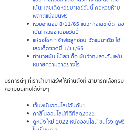
แนวทางหวยมาเลย์ แนวทางเลขเด็ด เลข
เน้น! เลขเด็ดหวยมาเลย์วันนี้ คอหวยห้าม
พลาดแบ่งปันฟรี
หวยฮานอย 8/11/65 แนวทางเลขเด็ด
เลขเน้น! หวยฮานอยวันนี้
แห่ขอโชค “เจ้าพ่อลูกอ่อน”วัดแม่นาเรือ ได้
เลขเด็ดงวดนี้ 1/11/65
ทำนายฝัน ใบ้เลขเด็ด ฝันว่าทะเลาะกับ
แฟน หมายความว่าอย่างไร
บริการดีๆ ที่เรานำมาเสิร์ฟให้ท่านถึงที่ สามารถเลือก
รับความบันเทิงได้ง่ายๆ
เว็บพนันออนไลน์อันดับ1
คาสิโนออนไลน์ที่ดีที่สุด2022
ดูหนังใหม่ 2022 หนังออนไลน์ ชนโรง ดู