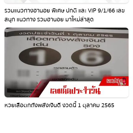
รวมแนวทางฮานอย พิเศษ ปกติ และ VIP 9/1/66
เลขสนุก แนวทาง รวมฮานอย มาใหม่ล่าสุด
หวยเสือตกถังพลังเงินดี งวดนี้ 1 ตุลาคม 2565