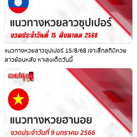
แนวทางหวยลาวซุปเปอร์ 15/8/68 เจาะลึกสถิติหวย
ลาวย้อนหลัง หาเลขเด็ดวันนี้