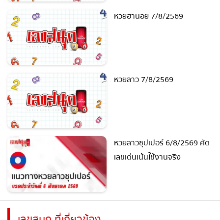
หวยฮานอย 7/8/2569
หวยลาว 7/8/2569
หวยลาวซุปเปอร์ 6/8/2569
คัดเลขเด่นเน้นใช้งานจริง
เลขสนุก ที่เกี่ยวข้อง