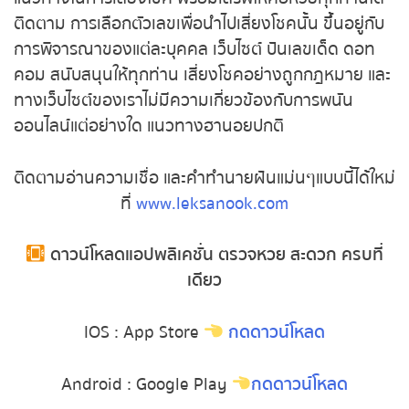
เป็นแนวทางในการเสี่ยงโชค พร้อมเสิร์ฟให้คอหวยทุก
ท่านได้ติดตาม การเลือกตัวเลขเพื่อนำไปเสี่ยงโชคนั้น
หวยหุ้นรัสเซีย
ขึ้นอยู่กับการพิจารณาของแต่ละบุคคล เว็บไซต์ ปันเลข
เด็ด ดอทคอม สนับสนุนให้ทุกท่าน เสี่ยงโชคอย่างถูก
หวยหุ้นอินเดีย
กฎหมาย และทางเว็บไซต์ของเราไม่มีความเกี่ยวข้องกับ
หวยหุ้นดาวโจนส์
การพนันออนไลน์แต่อย่างใด แนวทางฮานอยปกติ
ติดตามอ่านความเชื่อ และคำทำนายฝันแม่นๆแบบนี้ได้
ใหม่ที่
www.leksanook.com
ดาวน์โหลดแอปพลิเคชั่น ตรวจหวย สะดวก ครบที่
เดียว
IOS : App Store
กดดาวน์โหลด
Android : Google Play
กดดาวน์โหลด