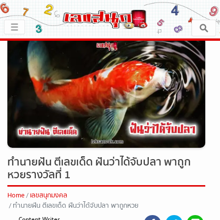
×
☰
หน้าหลัก
x ปิดโฆษณา
เลขเด็ด
ตรวจเลขสนุก
เลขสนุกมงคล
เลขสนุกคนดัง
ทำนายฝัน ตีเลขเด็ด ฝันว่าได้จับปลา พาถูก
หวยรางวัลที่ 1
เลขสนุกความเชื่อ
Home
เลขสนุกมงคล
ทำนายฝัน ตีเลขเด็ด ฝันว่าได้จับปลา พาถูกหวย
หวยสด
รางวัลที่ 1
Content Writer