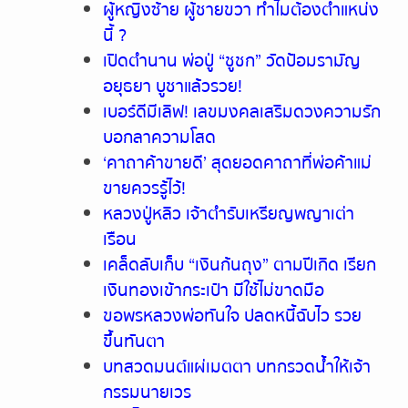
ผู้หญิงซ้าย ผู้ชายขวา ทำไมต้องตำแหน่ง
นี้ ?
เปิดตำนาน พ่อปู่ “ชูชก” วัดป้อมรามัญ
อยุธยา บูชาแล้วรวย!
เบอร์ดีมีเลิฟ! เลขมงคลเสริมดวงความรัก
บอกลาความโสด
‘คาถาค้าขายดี’ สุดยอดคาถาที่พ่อค้าแม่
ขายควรรู้ไว้!
หลวงปู่หลิว เจ้าตำรับเหรียญพญาเต่า
เรือน
เคล็ดลับเก็บ “เงินก้นถุง” ตามปีเกิด เรียก
เงินทองเข้ากระเป๋า มีใช้ไม่ขาดมือ
ขอพรหลวงพ่อทันใจ ปลดหนี้ฉับไว รวย
ขึ้นทันตา
บทสวดมนต์แผ่เมตตา บทกรวดน้ำให้เจ้า
กรรมนายเวร