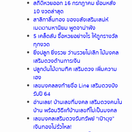
สถิติหวยออก 16 กรกฎาคม ย้อนหลัง
10 งวดล่าสุด
สาลิกาลิ้นทอง ของขลังเสริมเสน่ห์
เมตตามหานิยม พูดจาน่าฟัง
5 เคล็ดลับ ซื้อหวยอย่างไร ให้ถูกรางวัล
ทุกงวด
ยิ่งปลูก ยิ่งรวย ว่านรวยไม่เลิก ไม้มงคล
เสริมดวงด้านการเงิน
ปลูกต้นไม้ตามทิศ
เสริมดวง
เพิ่มความ
เฮง
เลขมงคลลงท้ายชื่อ Line เสริมดวงปัง
รับปี 64
อ่านเลย! บ้านเลขที่มงคล เสริมดวงคนใน
บ้าน พร้อมวิธีแก้บ้านเลขที่ไม่เป็นมงคล
เลขมงคลเสริมดวงรับทรัพย์ “เป๋าตุง”
เงินทองไม่รั่วไหล!