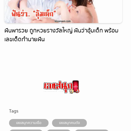
ฝันพารวย ถูกหวยรางวัลใหญ่ ฝันว่าอุ้มเด็ก พร้อม
เลขเด็ดทำนายฝัน
Tags
เลขสนุกความเชื่อ
เลขสนุกคนดัง