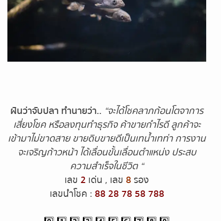
ถ่ายทอดสดหวยญีปุ่น
ถ่ายทอดสดหวยไต้หวัน
ถ่ายทอดสดหวยกัมพูชา
หวยหุ้นสด
ฝันว่าจับปลา ทำนายว่า..
“จะได้โชคลาภก้อนโตจาการ
หวยหุ้นไทย เย็น
เสี่ยงโชค หรือลงทุนทำธุรกิจ ค้าขายกำไรดี ลูกค้าจะ
เข้ามาไม่ขาดสาย ขายดิบขายดีเป็นเทน้ำเทท่า การงาน
หวยหุ้นเกาหลี
จะเจริญก้าวหน้า ได้เลื่อนขั้นเลื่อนตำแหน่ง ประสบ
ความสำเร็จในชีวิต
“
หวยหุ้นนิเคอิ เช้า
เลข
2
เด่น , เลข
8
รอง
เลขนำโชค :
88 28 78 58 788
หวยหุ้นนิเคอิ บ่าย