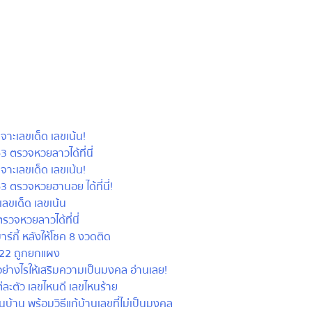
าะเลขเด็ด เลขเน้น!
 ตรวจหวยลาวได้ที่นี่
าะเลขเด็ด เลขเน้น!
 ตรวจหวยฮานอย ได้ที่นี่!
ขเด็ด เลขเน้น
วจหวยลาวได้ที่นี่
ร์กี้ หลังให้โชค 8 งวดติด
22 ถูกยกแผง
กอย่างไรให้เสริมความเป็นมงคล อ่านเลย!
ละตัว เลขไหนดี เลขไหนร้าย
้าน พร้อมวิธีแก้บ้านเลขที่ไม่เป็นมงคล