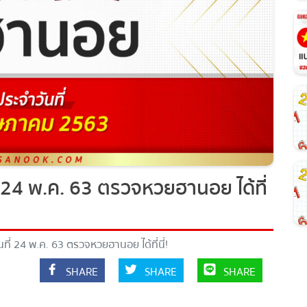
 24 พ.ค. 63 ตรวจหวยฮานอย ได้ที่
่ 24 พ.ค. 63 ตรวจหวยฮานอย ได้ที่นี่!
SHARE
SHARE
SHARE