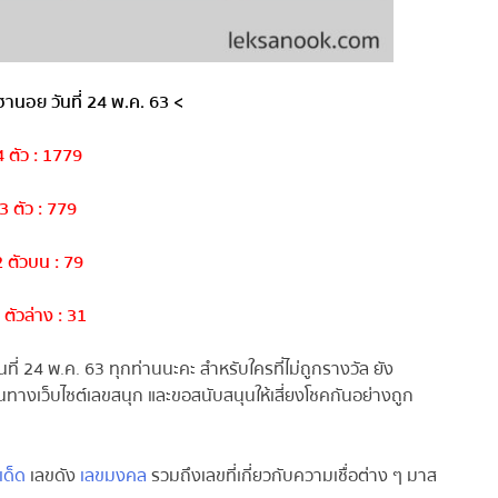
นอย วันที่
24
พ
.
ค
. 63 <
ตัว
: 1779
3
ตัว
: 779
ตัวบน
: 79
ตัวล่าง
: 31
่ 24 พ.ค. 63 ทุกท่านนะคะ สำหรับใครที่ไม่ถูกรางวัล ยัง
งเว็บไซต์เลขสนุก และขอสนับสนุนให้เสี่ยงโชคกันอย่างถูก
ด็ด
เลขดัง
เลขมงคล
รวมถึงเลขที่เกี่ยวกับความเชื่อต่าง ๆ มาส