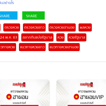
นอย่างไร
HARE
SHARE
ตรวจหวย
ตรวจหวยลาว
ตรวจหวยฮานอย
ผลหวย
24 พ.ค. 63
สลากกินแบ่งรัฐบาล
หวย
หวยรัฐบาล
วทางหวย
แนวทางหวยลาว
แนวทางหวยฮานอย