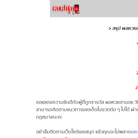
>
สรุป ผลหวยฮา
4
2
2
ขอแสดงความยินดีกับผู้ที่ถูกรางวัล ผลหวยฮานอย วันที
สามารถติดตามแนวทางเลขเด็ดในงวดต่อ ๆ ไปได้ ผ่านทา
กฎหมายนะคะ
อย่าลืมติดตามเว็บไซต์เลขสนุก แล้วคุณจะไม่พลาด
เลขเ