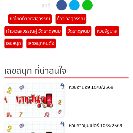
วัดโบสถ์ 16/07/65
เห็ดมือผี โผล่บ้านแพ้ว จ.สมุทรสาคร คอ
หวยเตรียมเอาบ้านเลขที่ไปเสี่ยงโชคงวดนี้
แชร์
ขอโชคท้าวเวสสุวรรณ
ท้าวเวสสุวรรณ
ท้าวเวสสุวรรณคู่ วัดธาตุพนม
วัดธาตุพนม
หวยรัฐบาล
เลขสนุก
เลขสนุกคนดัง
เลขสนุก ที่น่าสนใจ
หวยฮานอย 10/8/2569