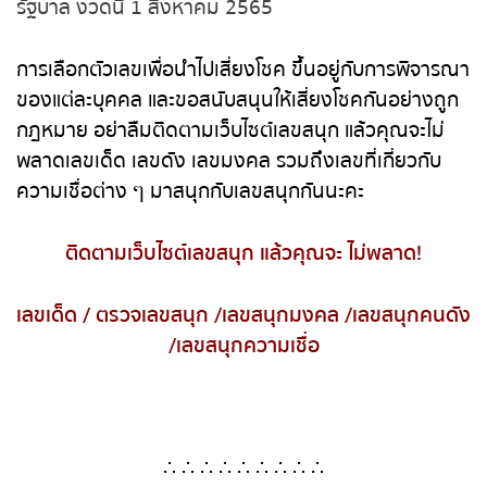
ศักดิ์สิทธิ์เคยให้โชคถูกหวย 18 ล้าน ได้เลขธูปมงคลที่มี
การจุดในพิธี 430 รวมถึงเลขทะเบียนรถยก 62-10 ไป
ซื้อหวยรัฐบาล งวดนี้ 1 สิงหาคม 2565
การเลือกตัวเลขเพื่อนำไปเสี่ยงโชค ขึ้นอยู่กับการ
พิจารณาของแต่ละบุคคล และขอสนับสนุนให้เสี่ยงโชค
กันอย่างถูกกฎหมาย อย่าลืมติดตามเว็บไซต์เลขสนุก
แล้วคุณจะไม่พลาดเลขเด็ด เลขดัง เลขมงคล รวมถึง
เลขที่เกี่ยวกับความเชื่อต่าง ๆ มาสนุกกับเลขสนุกกันนะ
คะ
ติดตามเว็บไซต์เลขสนุก แล้วคุณจะ ไม่พลาด
!
เลขเด็ด
/
ตรวจเลขสนุก
/
เลขสนุกมงคล
/
เลขสนุกคน
ดัง
/
เลขสนุกความเชื่อ