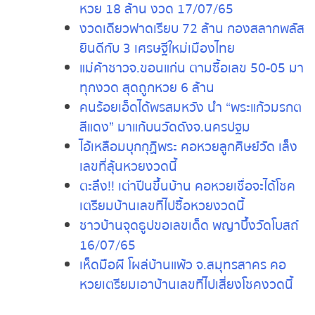
“ท้าวเวสสุวรรณคู่” จ.นครพนม
อ๋อม สกาวใจ ถูกหวยอีกแล้ว งวดนี้รับ
รางวัลที่ 2 ไปจุก ๆ
เปิดตัวเศรษฐีป้ายแดง เมืองอุดรธานี ถูก
หวย 18 ล้าน งวด 17/07/65
งวดเดียวฟาดเรียบ 72 ล้าน กองสลาก
พลัสยินดีกับ 3 เศรษฐีใหม่เมืองไทย
แม่ค้าชาวจ.ขอนแก่น ตามซื้อเลข 50-05
มาทุกงวด สุดถูกหวย 6 ล้าน
คนร้อยเอ็ดได้พรสมหวัง นำ “พระแก้ว
มรกตสีแดง” มาแก้บนวัดดังจ.นครปฐม
ไอ้เหลือมบุกกุฏิพระ คอหวยลูกศิษย์วัด
เล็งเลขที่ลุ้นหวยงวดนี้
ตะลึง!! เต่าปีนขึ้นบ้าน คอหวยเชื่อจะได้
โชค เตรียมบ้านเลขที่ไปซื้อหวยงวดนี้
ชาวบ้านจุดธูปขอเลขเด็ด พญาบึ้ง