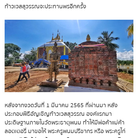
หวยหุ้นฮั่งเส็ง เช้า
ทะเบียนรถยก 62-10 มีคนนำไปเสี่ยงโชค ลอตเตอรี่
ขายเกลี้ยงแผง เนื่องจากเชื่อว่า ท้าวเวสสุวรรณจะ
หวยหุ้นฮั่งเส็ง บ่าย
ประทานพรอีกครั้ง
หวยหุ้นจีน เช้า
หวยหุ้นจีน บ่าย
หวยหุ้นไต้หวัน
หวยหุ้นสิงคโปร์
หวยหุ้นอิยิป
หวยหุ้นเยอรมัน
หลังจากงวดวันที่ 1 มีนาคม 2565 ที่ผ่านมา หลัง
ประกอบพิธีอัญเชิญท้าวเวสสุวรรณ องค์แรกมา
หวยหุ้นอังกฤษ