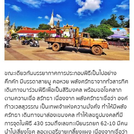
ถ่ายทอดสดหวยญีปุ่น
ถ่ายทอดสดหวยไต้หวัน
ถ่ายทอดสดหวยกัมพูชา
หวยหุ้นสด
หวยหุ้นไทย เย็น
ขณะเดียวกันบรรยากาศการประกอบพิธีเป็นไปอย่าง
หวยหุ้นเกาหลี
คึกคัก มีบรรดาสายมู คอหวย พลังศรัทธาจากทั่ว
สารทิศ เดินทางมาร่วมพิธีเพื่อเป็นสิริมงคล พร้อมขอ
หวยหุ้นนิเคอิ เช้า
โชคลาภ ตามความเชื่อ สรัทธา เนื่องจาก พลังศรัทธา
เชื่อว่า องค์ท้าวเวสสุวรรณ เป็นเทพเจ้าแห่งความ
หวยหุ้นนิเคอิ บ่าย
มั่งคั่ง ทำให้มีพลังศรัทธา เดินทางมาส่องเขมงคล
ทำให้เลขธูปมงคลที่มีการจุดในพิธี 430 รวมถึงเลข