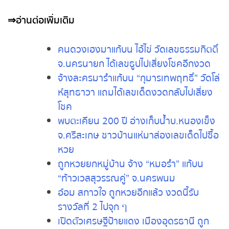
∴ ∴ ∴ ∴ ∴ ∴ ∴ ∴ ∴
⇒
อ่านต่อเพิ่มเติม
คนดวงเฮงมาแก้บน ไอ้ไข่ วัดเลขธรรม
กิตติ์ จ.นครนายก ได้เลขธูปไปเสี่ยงโชค
อีกงวด
จ้างละครมารำแก้บน “กุมารเทพฤทธิ์” วัด
โล่ห์สุทธาวา แถมได้เลขเด็ดงวดกลับไป
เสี่ยงโชค
พบตะเคียน 200 ปี อ่างเก็บน้ำบ.หนอง
เข็ง จ.ศรีสะเกษ ชาวบ้านแห่มาส่องเลข
เด็ดไปซื้อหวย
ถูกหวยยกหมู่บ้าน จ้าง “หมอรำ” แก้บน