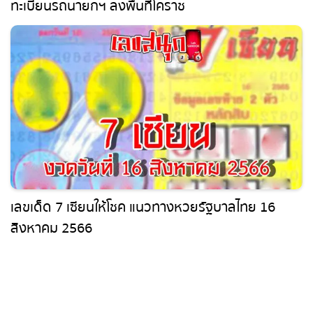
งวดนี้หวยออก 1/4/67 นักเสี่ยงโชคซูม “เลขเด็ด”
ทะเบียนรถนายกฯ ลงพื้นที่โคราช
เลขเด็ด 7 เซียนให้โชค แนวทางหวยรัฐบาลไทย 16
สิงหาคม 2566