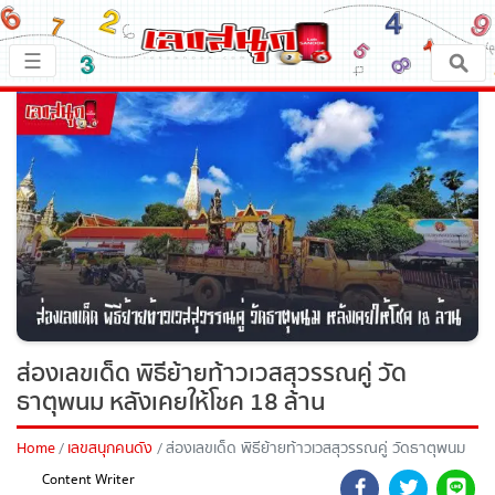
×
☰
หน้าหลัก
x ปิดโฆษณา
เลขเด็ด
ตรวจเลขสนุก
เลขสนุกมงคล
เลขสนุกคนดัง
ส่องเลขเด็ด พิธีย้ายท้าวเวสสุวรรณคู่ วัด
ธาตุพนม หลังเคยให้โชค 18 ล้าน
เลขสนุกความเชื่อ
Home
เลขสนุกคนดัง
ส่องเลขเด็ด พิธีย้ายท้าวเวสสุวรรณคู่ วัดธาตุพนม
หวยสด
หลังเคยให้โชค 18 ล้าน
Content Writer