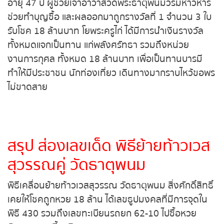
ประดิษฐานภายในวัดพระธาตุพนม ทำให้มีพ่อค้าแม่ค้า
ลอตเตอรี่ มาขอให้ พระครูพนมปรีชากร หรือ พระครูไก่
หวยหุ้นรัสเซีย
อายุ 47 ปี ผู้ช่วยเจ้าอาวาสวัดพระธาตุพนม
วรมหาวิหาร ช่วยทำบุญซื้อ และผลออกมาถูกรางวัลที่
หวยหุ้นอินเดีย
1 จำนวน 3 ใบ รับโชค 18 ล้านบาท โยพระครูไก่ ได้มี
การนำเงินรางวัลทั้งหมดแจกเป็นทาน แก่พลังศรัทธา
หวยหุ้นดาวโจนส์
รวมถึงหน่วยงานการกุศล ทั้งหมด 18 ล้านบาท เพื่อ
เป็นทานบารมี ทำให้มีประชาชน นักท่องเที่ยว เดินทาง
มากราบไหว้ขอพรไม่ขาดสาย
สรุป ส่องเลขเด็ด พิธีย้ายท้าว
เวสสุวรรณคู่ วัดธาตุพนม
พิธีเคลื่อนย้ายท้าวเวสสุวรรณ วัดธาตุพนม สิ่ง