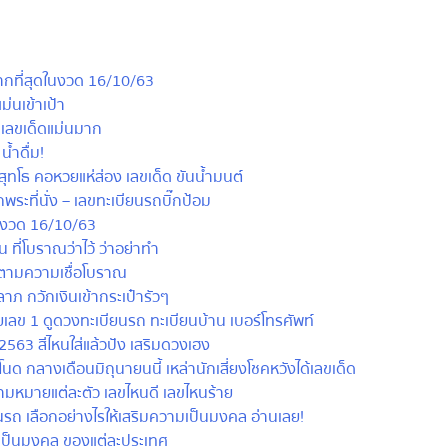
ากที่สุดในงวด 16/10/63
นเข้าเป้า
เลขเด็ดแม่นมาก
ำดื่ม!
สุทโธ คอหวยแห่ส่อง เลขเด็ด ขันน้ำมนต์
ระที่นั่ง – เลขทะเบียนรถบิ๊กป้อม
 งวด 16/10/63
น
ที่โบราณว่าไว้
ว่าอย่าทำ
ามความเชื่อโบราณ
าภ
กวักเงินเข้ากระเป๋ารัวๆ
เลข
1
ดูดวงทะเบียนรถ
ทะเบียนบ้าน
เบอร์โทรศัพท์
563
สีไหนใส่แล้วปัง
เสริมดวงเฮง
นด
กลางเดือนมิถุนายนนี้
เหล่านักเสี่ยงโชคหวังได้เลขเด็ด
มหมายแต่ละตัว
เลขไหนดี
เลขไหนร้าย
นรถ
เลือกอย่างไรให้เสริมความเป็นมงคล
อ่านเลย
!
เป็นมงคล
ของแต่ละประเทศ