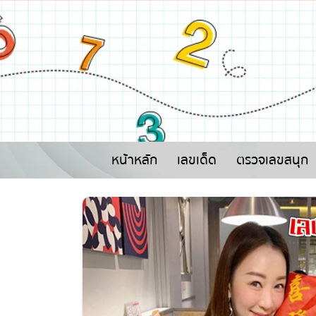
หน้าหลัก
เลขเด็ด
ตรวจเลขสนุก