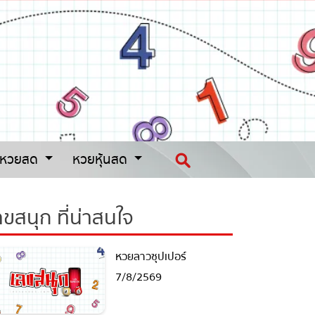
หวยสด
หวยหุ้นสด
ขสนุก ที่น่าสนใจ
หวยลาวซุปเปอร์
7/8/2569