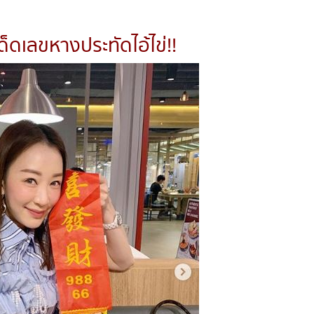
ด็ดเลขหางประทัดไอ้ไข่!!