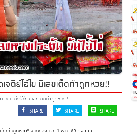
เจดีย์ไอ้ไข่ มีเลขเด็ดทำถูกหวย!!
 วัดเจดีย์ไอ้ไข่ มีเลขเด็ดทำถูกหวย!!
SHARE
SHARE
SHARE
ลขเด็ดทำถูกหวย!! งวดของวันที่ 1 พ.ย. 63 ที่ผ่านมา