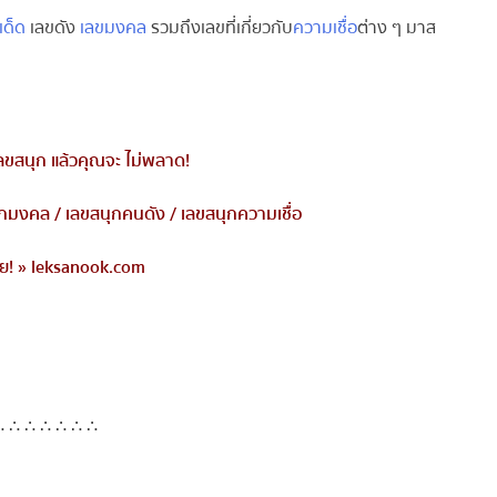
ด็ด
เลขดัง
เลขมงคล
รวมถึงเลขที่เกี่ยวกับ
ความเชื่อ
ต่าง ๆ มาส
ลขสนุก แล้วคุณจะ ไม่พลาด
!
กมงคล
/
เลขสนุกคนดัง
/
เลขสนุกความเชื่อ
ย
! »
leksanook.com
∴
∴
∴
∴
∴
∴