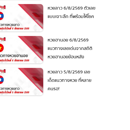
หวยลาว 6/8/2569 ตัวเลข
แบบเจาะลึก ที่พร้อมให้โชค
หวยฮานอย 6/8/2569
แนวทางเลขเด่นจากสถิติ
หวยฮานอยย้อนหลัง
หวยลาว 5/8/2569 เลข
เด็ดแนวทางหวย ที่หลาย
คนรอ!