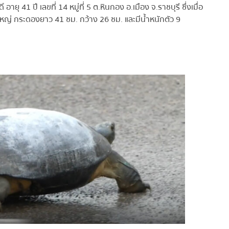
อายุ 41 ปี เลขที่ 14 หมู่ที่ 5 ต.หินกอง อ.เมือง จ.ราชบุรี ซึ่งเมื่อ
ญ่ กระดองยาว 41 ซม. กว้าง 26 ซม. และมีน้ำหนักตัว 9