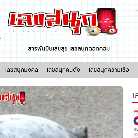
x ปิดโฆษณา
สารพันปันเลขสุข เลขสนุกดอทคอม
เลขสนุกมงคล
เลขสนุกคนดัง
เลขสนุกความเชื่อ
เล