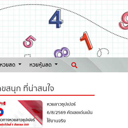
หวยสด
หวยหุ้นสด
ขสนุก ที่น่าสนใจ
หวยลาวซุปเปอร์
6/8/2569 คัดเลขเด่นเน้น
ใช้งานจริง