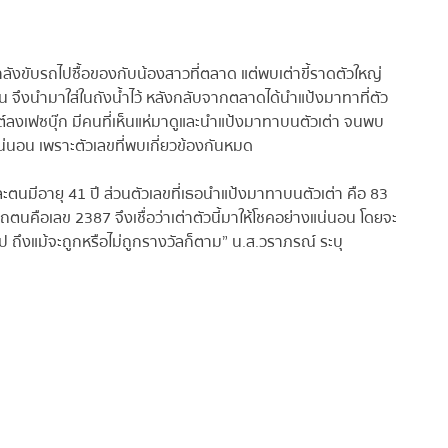
ลังขับรถไปซื้อของกับน้องสาวที่ตลาด แต่พบเต่าขี้ราดตัวใหญ่
ัน จึงนำมาใส่ในถังน้ำไว้ หลังกลับจากตลาดได้นำแป้งมาทาที่ตัว
์ลงเฟซบุ๊ก มีคนที่เห็นแห่มาดูและนำแป้งมาทาบนตัวเต่า จนพบ
น่นอน เพราะตัวเลขที่พบเกี่ยวข้องกันหมด
ะตนมีอายุ 41 ปี ส่วนตัวเลขที่เธอนำแป้งมาทาบนตัวเต่า คือ 83
ตนคือเลข 2387 จึงเชื่อว่าเต่าตัวนี้มาให้โชคอย่างแน่นอน โดยจะ
อไป ถึงแม้จะถูกหรือไม่ถูกรางวัลก็ตาม” น.ส.วราภรณ์ ระบุ