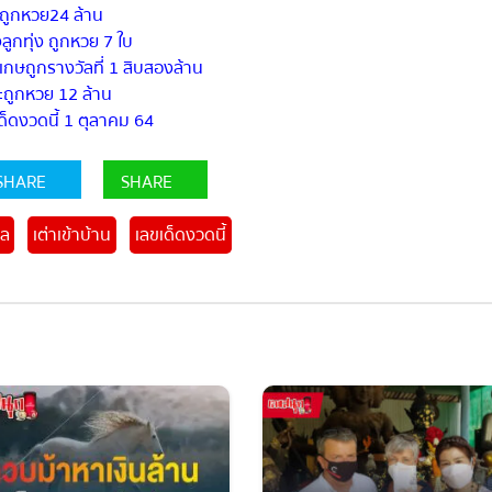
ถูกหวย24 ล้าน
ูกทุ่ง ถูกหวย 7 ใบ
ะเกษถูกรางวัลที่ 1 สิบสองล้าน
จะถูกหวย 12 ล้าน
็ดงวดนี้ 1 ตุลาคม 64
HARE
SHARE
ล
เต่าเข้าบ้าน
เลขเด็ดงวดนี้