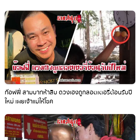
ท๊อฟฟี่ สามบาทห้าสิบ ดวงเฮงถูกลอตเตอรี่ต้อนรับ
ปีใหม่ เผยเจ้าแม่ให้โชค