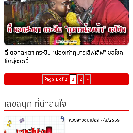
ดี๋ ดอกสะเดา กระซิบ “น้องเก้ากุมารเลิฟเลิฟ” ขอโชค
ใหญ่งวดนี้
Page 1 of 2
1
2
»
เลขสนุก ที่น่าสนใจ
หวยลาวซุปเปอร์ 7/8/2569
หวยฮานอย 7/8/2569