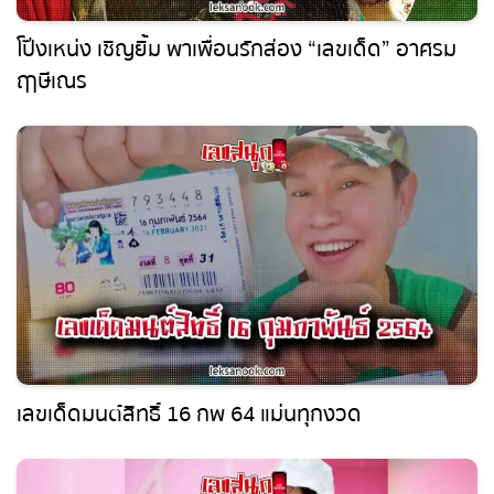
หวยหุ้นฮั่งเส็ง เช้า
โป๊งเหน่ง เชิญยิ้ม พาเพื่อนรักส่อง “เลขเด็ด” อาศรม
ฤาษีเณร
หวยหุ้นฮั่งเส็ง บ่าย
หวยหุ้นจีน เช้า
หวยหุ้นจีน บ่าย
หวยหุ้นไต้หวัน
หวยหุ้นสิงคโปร์
หวยหุ้นอิยิป
เลขเด็ดมนต์สิทธิ์ 16 กพ 64 แม่นทุกงวด
หวยหุ้นเยอรมัน
หวยหุ้นอังกฤษ