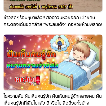
หวยหุ้นฮั่งเส็ง เช้า
ข่าวสดๆร้อนๆมาแล้ว!! ฮือฮาวันหวยออก เต่ายักษ์
หวยหุ้นฮั่งเส็ง บ่าย
กระดองเด่นชัดคล้าย “พระสมเด็จ” คอหวยห้าม
พลาด! ส่องเลขเด็ด ฟรี!
หวยหุ้นจีน เช้า
หวยหุ้นจีน บ่าย
หวยหุ้นไต้หวัน
หวยหุ้นสิงคโปร์
หวยหุ้นอิยิป
ไขความลับ ฝันเห็นคนรู้จัก ฝันเห็นคนรู้จักหลายคน
หวยหุ้นเยอรมัน
ฝันเห็นคนรู้จักที่เสียไปแล้ว ดีหรือไม่ สื่อถึงอะไรบ้าง
ติดตามได้ที่นี่….ฟรี!!
หวยหุ้นอังกฤษ