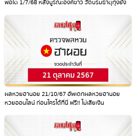
ทุ่งยั้ง ลุ้นหวยงวดนี้!
ถ่ายทอดสดหวยรัฐบาล
ถ่ายทอดสดหวยออมสิน
ถ่ายทอดสดหวย ธกส.
ถ่ายทอดสดหวยลาว
ถ่ายทอดสดหวยลาว ซุปเปอร์
ผลหวยฮานอย 21/10/67 อัพเดทผลหวยฮานอย
ถ่ายทอดสดหวยฮานอย
หวยออนไลน์ ก่อนใครได้ที่นี่ ฟรี!! ไม่เสียเงิน
ถ่ายทอดสดหวยฮานอยพิเศษ
ถ่ายทอดสดหวยมาเลย์