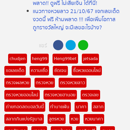
พลาด!! ดูฟรี ไม่เสียเงิน ได้ที่นี่!
แนวทางหวยลาว 21/10/67 แจกเลขเด็ด
งวดนี้ ฟรี ห้ามพลาด !!! เพื่อเพิ่มโอกาส
ถูกรางวัลใหญ่ จะมีเลขอะไรบ้าง?
แชร์
chudjen
heng99
Heng99bet
jetsada
ขอเลขเด็ด
ความเชื่อ
ชัดเจน
ซื้อหวยออนไลน์
ตรวจผลหวย
ตรวจหวย
ตรวจหวยลาว
ตรวจหวยออนไลน์
ตรวจหวยฮานอย
ตรวจเลข
ถ่ายทอดสดบอลวันนี้
ทำนายฝัน
นาคา
สลาก
สลากกินแบ่งรัฐบาล
สูตรหวย
หวย
หวยนาคา