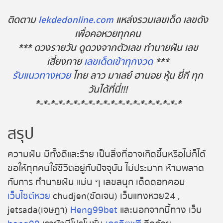
ติดตาม
lekdedonline.com
แหล่งรวมเลขเด็ด เลขดัง
เพื่อคอหวยทุกคน
*** ดวงรายวัน ดูดวงจากตัวเลข ทำนายฝัน เลข
เสี่ยงทาย
เลขเด็ดเข้าทุกงวด
***
รับแนวทางหวย
ไทย ลาว มาเลย์ ฮานอย หุ้น ยี่กี ทุก
วันได้ที่นี่!!!
*-*-*-*-*-*-*-*-*-*-*-*-*-*-*-*-*-*-*-*
สรุป
ความฝัน มีทั้งดีและร้าย เป็นสิ่งที่อาจเกิดขึ้นหรือไม่ก็ได้
ขอให้ทุกคนใช้ชีวิตอยู่กับปัจจุบัน ไม่ประมาท ห้ามพลาด
กับการ ทำนายฝัน แม่น ๆ เลขสนุก เด็ดดอทคอม
เว็บไซต์หวย
chudjen(ชัดเจน) เว็บแทงหวย24 ,
jetsada(เจษฎา)
Heng99bet
และนอกจากนี้ทาง เว็บ