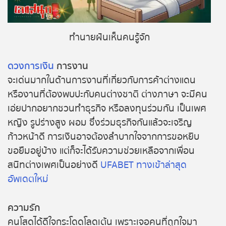
ถ่ายทอดสดหวยญีปุ่น
ถ่ายทอดสดหวยไต้หวัน
ทำนายฝันเห็นคนรู้จัก
ถ่ายทอดสดหวยกัมพูชา
ดวงการเงิน
การงาน
จะเด่นมากในด้านการงานที่เกี่ยวกับการค้าต่างแดน
หวยหุ้นสด
หรืองานที่ต้องพบปะกับคนต่างชาติ ต่างภาษา จะมีคน
เอ่ยปากอยากชวนทำธุรกิจ หรือลงทุนร่วมกัน เป็นเพศ
หวยหุ้นไทย เย็น
หญิง รูปร่างสูง ผอม ซึ่งร่วมธุรกิจกันแล้วจะเจริญ
ก้าวหน้าดี การเงินอาจต้องลำบากใจจากการขอหยิบ
หวยหุ้นเกาหลี
ขอยืมอยู่บ้าง แต่ก็จะได้รับความช่วยเหลือจากเพื่อน
สนิทต่างเพศเป็นอย่างดี
UFABET ทางเข้าล่าสุด
หวยหุ้นนิเคอิ เช้า
อัพเดตใหม่
หวยหุ้นนิเคอิ บ่าย
ความรัก
คนโสดได้ดีใจกระโดดโลดเต้น เพราะเจอคนที่ถูกใจมา