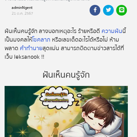
ฝันเห็นคนรู้จักที่เสียไปแล้ว ดีหรือไม่ สื่อถึงอะไรบ้าง
adminNgent
ถ่ายทอดสดหวยรัฐบาล
ติดตามได้ที่นี่....ฟรี!!
21 ต.ค. 2567
ถ่ายทอดสดหวยออมสิน
ฝันเห็นคนรู้จัก ลางบอกเหตุอะไร ร้ายหรือดี
ความฝัน
นี้
เป็นมงคลให้
โชคลาภ
หรือเลขเด็ดอะไรได้หรือไม่ ห้าม
ถ่ายทอดสดหวย ธกส.
พลาด
คำทำนาย
สุดแม่น สามารถติดตามข่าวสารได้ที่
เว็บ leksanook !!
ถ่ายทอดสดหวยลาว
ฝันเห็นคนรู้จัก
ถ่ายทอดสดหวยลาว ซุปเปอร์
ถ่ายทอดสดหวยฮานอย
ถ่ายทอดสดหวยฮานอยพิเศษ
ถ่ายทอดสดหวยมาเลย์