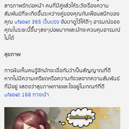
หวยหุ้นฮั่งเส็ง เช้า
สารภาพรักต่อหน้า คนที่มีคู่แล้วให้ระวังเรื่องความ
สัมพันธ์ที่จะเกิดขึ้นระหว่างคู่ของคุณกับเพื่อนสนิทของ
หวยหุ้นฮั่งเส็ง บ่าย
คุณ
ufabet 365 เว็บตรง
จับตาดูไว้ให้ดีๆ อารมณ์ของ
คุณในระยะนี้ขึ้นๆลงๆบ่อยมากและมักจะควบคุมอารมณ์
หวยหุ้นจีน เช้า
ไม่ได้
หวยหุ้นจีน บ่าย
สุขภาพ
หวยหุ้นไต้หวัน
การฝันเห็นคนรู้จักมักจะเชื่อกันว่าเป็นสัญญาณที่ดี
หวยหุ้นสิงคโปร์
หากไม่มีความเครียดหรือความกังวลจากความสัมพันธ์
ที่มีอยู่ แสดงว่าสุขภาพกายและใจอยู่ในเกณฑ์ที่ดี
หวยหุ้นอิยิป
ufabet 168 ทางเข้า
หวยหุ้นเยอรมัน
หวยหุ้นอังกฤษ