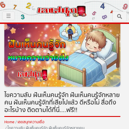
×
☰
หน้าหลัก
x ปิดโฆษณา
เลขเด็ด
ตรวจเลขสนุก
เลขสนุกมงคล
เลขสนุกคนดัง
ไขความลับ ฝันเห็นคนรู้จัก ฝันเห็นคนรู้จักหลาย
คน ฝันเห็นคนรู้จักที่เสียไปแล้ว ดีหรือไม่ สื่อถึง
เลขสนุกความเชื่อ
อะไรบ้าง ติดตามได้ที่นี่….ฟรี!!
หวยสด
Home
เลขสนุกความเชื่อ
ไขความลับ ฝันเห็นคนรู้จัก ฝันเห็นคนรู้จักหลายคน