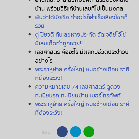
อ่านเลย
!
บ้านเลขที่มงคล
เสริมดวงคนใน
บ้าน
พร้อมวิธีแก้บ้านเลขที่ไม่เป็นมงคล
ฝันว่าได้นั่งเรือ ทำอะไรก็สำเร็จเสี่ยงโชคก็
รวย
ตู่ ปิยวดี กับเลขหางประทัด วัดเจดีย์ไอ้ไข่
มีเลขเด็ดทำถูกหวย!!
เลขศาสตร์
คืออะไร
มีผลกับชีวิตประจำวัน
อย่างไร
พระราหูย้าย
ครั้งใหญ่
หมอช้างเตือน
ราศี
ที่ต้องระวัง
!
ความหมายเลข
74
เลขศาสตร์
ดูดวง
ทะเบียนรถ
ทะเบียนบ้าน
เบอร์โทรศัพท์
พระราหูย้าย
ครั้งใหญ่
หมอช้างเตือน
ราศี
ที่ต้องระวัง
!
แชร์