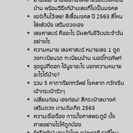
อ่านเลย
!
บ้านเลขที่มงคล
เสริมดวงคนใน
บ้าน
พร้อมวิธีแก้บ้านเลขที่ไม่เป็นมงคล
แชร์เก็บไว้เลย
!
สีเสื้อมงคล
ปี
2563
สีไหน
ใส่แล้วปัง
เสริมดวงเฮง
เลขศาสตร์
คืออะไร
มีผลกับชีวิตประจำวัน
อย่างไร
ความหมาย
เลขศาสตร์
หมายเลข
1
ดูด
วงทะเบียนรถ
ทะเบียนบ้าน
เบอร์โทรศัพท์
จุดธูปกี่ดอก
ใช้บูชาอะไร
บอกความหมาย
อะไรได้บ้าง
?
รวม
5
คาถาเรียกทรัพย์
โชคลาภ
กวักเงิน
เข้ากระเป๋ารัวๆ
เปลี่ยนก่อน
เฮงก่อน
!
สีกระเป๋าสตางค์
เสริมดวง
ตามวันเกิด
2563
ความเชื่อเรื่อง
การตั้งศาลพระภูมิ
ตั้ง
ศาลอย่างไรให้ถูกต้อง