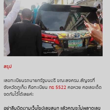
หวยหุ้นฮั่งเส็ง เช้า
หวยหุ้นฮั่งเส็ง บ่าย
หวยหุ้นจีน เช้า
หวยหุ้นจีน บ่าย
หวยหุ้นไต้หวัน
สรุป
หวยหุ้นสิงคโปร์
หวยหุ้นอิยิป
เลขทะเบียนรถนายกรัฐมนตรี ขณะลงครม.สัญจรที่
จังหวัดภูเก็ต คือทะเบียน
กธ 5522
คอหวย คอเลขเด็ด
หวยหุ้นเยอรมัน
จดกันไว้ได้เลยค่ะ
หวยหุ้นอังกฤษ
อย่าลืมติดตามเว็บไซต์เลขสนุก แล้วคุณจะไม่พลาด
เลข