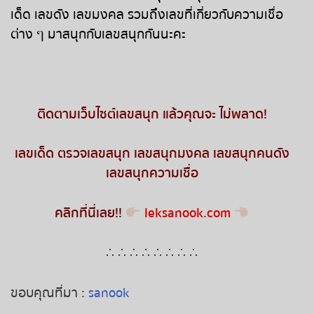
เด็ด
เลขดัง
เลขมงคล
รวมถึงเลขที่เกี่ยวกับ
ความเชื่อ
หวยหุ้นรัสเซีย
ต่าง ๆ มาสนุกกับเลขสนุกกันนะคะ
หวยหุ้นอินเดีย
หวยหุ้นดาวโจนส์
ติดตามเว็บไซต์เลขสนุก แล้วคุณจะ ไม่พลาด
!
เลขเด็ด
ตรวจเลขสนุก
เลขสนุกมงคล
เลขสนุกคนดัง
เลขสนุกความเชื่อ
คลิกที่นี่เลย
!!
leksanook.com
∴
∴
∴
∴
∴
∴
∴
∴
ขอบคุณที่มา :
sanook