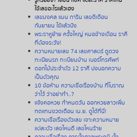
รู้หรือยัง
?
เลขนำโชค
แต่ละราศี
ราศีไหน
ใช้เลขอะไรแล้วเฮง
เลขมงคล
แมน
การิน
เลขดีเดือน
กันยายน
ใช้แล้วปัง
พระราหูย้าย
ครั้งใหญ่
หมอช้างเตือน
ราศี
ที่ต้องระวัง
!
ความหมายเลข
74
เลขศาสตร์
ดูดวง
ทะเบียนรถ
ทะเบียนบ้าน
เบอร์โทรศัพท์
ดอกไม้ประจำตัว
12
ราศี
บ่งบอกความ
เป็นตัวคุณ
10
ข้อห้าม
ความเชื่อเรื่องบ้าน
ที่โบราณ
ว่าไว้
ว่าอย่าทำ
..?
แจ้งคอหวย
กำหนดวัน
ออกหวยลาวเพิ่ม
ทดแทนงวดเดือน
เม
.
ย
.
ดูได้ที่นี่
!
ความเชื่อเรื่องตัวเลข
เจาะความหมาย
แต่ละตัว
เลขไหนดี
เลขไหนร้าย