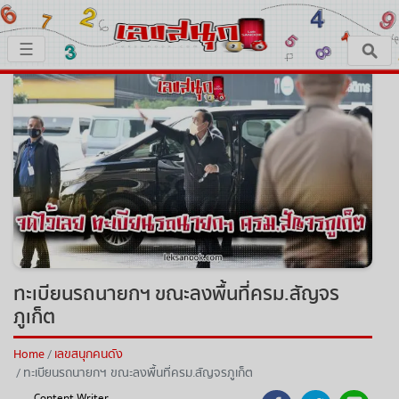
×
☰
หน้าหลัก
x ปิดโฆษณา
เลขเด็ด
ตรวจเลขสนุก
เลขสนุกมงคล
เลขสนุกคนดัง
ทะเบียนรถนายกฯ ขณะลงพื้นที่ครม.สัญจร
ภูเก็ต
เลขสนุกความเชื่อ
Home
เลขสนุกคนดัง
ทะเบียนรถนายกฯ ขณะลงพื้นที่ครม.สัญจรภูเก็ต
หวยสด
Content Writer