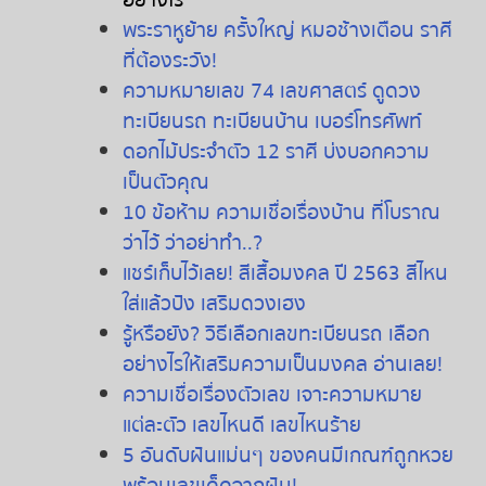
อย่างไร
พระราหูย้าย
ครั้งใหญ่
หมอช้างเตือน
ราศี
ที่ต้องระวัง
!
ความหมายเลข
74
เลขศาสตร์
ดูดวง
ทะเบียนรถ
ทะเบียนบ้าน
เบอร์โทรศัพท์
ดอกไม้ประจำตัว
12
ราศี
บ่งบอกความ
เป็นตัวคุณ
10
ข้อห้าม
ความเชื่อเรื่องบ้าน
ที่โบราณ
ว่าไว้
ว่าอย่าทำ
..?
แชร์เก็บไว้เลย
!
สีเสื้อมงคล
ปี
2563
สีไหน
ใส่แล้วปัง
เสริมดวงเฮง
รู้หรือยัง
?
วิธีเลือกเลขทะเบียนรถ
เลือก
อย่างไรให้เสริมความเป็นมงคล
อ่านเลย
!
ความเชื่อเรื่องตัวเลข
เจาะความหมาย
แต่ละตัว
เลขไหนดี
เลขไหนร้าย
5 อันดับฝันแม่นๆ ของคนมีเกณฑ์ถูกหวย