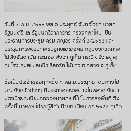
ถ่ายทอดสดหวยญีปุ่น
ถ่ายทอดสดหวยไต้หวัน
วันที่ 3 พ.ย. 2563 พล.อ.ประยุทธ์ จันทร์โอชา นายก
รัฐมนตรี และรัฐมนตรีว่าการกระทรวงกลาโหม เป็น
ถ่ายทอดสดหวยกัมพูชา
ประธานการประชุม ครม.สัญจร ครั้งที่ 3/2563 และ
ประชุมการพัฒนาเศรษฐกิจและสังคม กลุ่มจังหวัดภาค
หวยหุ้นสด
ใต้ฝั่งอันดามัน (ระนอง พังงา ภูเก็ต กระบี่ ตรัง สตูล)
ณ โรงแรมสแปลชบีช รีสอร์ท ไม้ขาว อ.ถลาง จ.ภูเก็ต
หวยหุ้นไทย เย็น
ซึ่งเป็นประจำของทุกครั้ง ที่ พล.อ.ประยุทธ์ เดินทางไป
หวยหุ้นเกาหลี
ตามจังหวัดต่างๆ ที่บรรดาคอหวยต่างไม่พลาด จับตา
มองป้ายทะเบียนรถของนายกฯ ที่ใช้ในการลงพื้นที่ ซึ่ง
หวยหุ้นนิเคอิ เช้า
ครั้งนี้ นายกฯ ใช้รถตู้สีดำ ป้ายทะเบียน กธ 5522 ภูเก็ต
หวยหุ้นนิเคอิ บ่าย