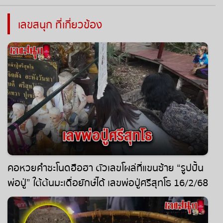
เลขสนุก ที่เกี่ยวข้อง
คอหวยคำชะโนดฮือฮา ตัวเลขโผล่ที่แขนซ้าย “รูปปั้น
พ่อปู่” ใต้ต้นมะเดื่อยักษ์ได้ เลขพ่อปู่ศรีสุทโธ 16/2/68
ลุ้นรวย