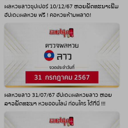
ผลหวยลาวซุปเปอร์ 10/12/67 ຫວຍພັດທະນາເພີ່ມ
อัปเดตผลหวย ฟรี ! คอหวยห้ามพลาด!
ผลหวยลาว 31/07/67 อัปเดตผลหวยลาว ຫວຍ
ລາວພັດທະນາ หวยออนไลน์ ก่อนใคร ได้ที่นี่ !!!