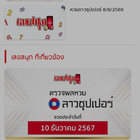
หวยลาวซุปเปอร์ 8/8/2569
เลขสนุก ที่เกี่ยวข้อง