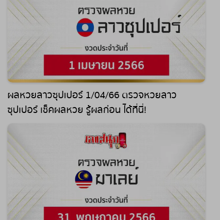
ผลหวยลาวซุปเปอร์ 1/04/66 ตรวจหวยลาว
ซุปเปอร์ เช็คผลหวย รู้ผลก่อน ได้ที่นี่!