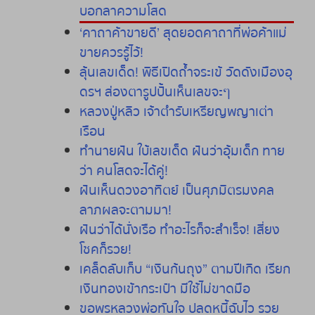
บอกลาความโสด
‘คาถาค้าขายดี’ สุดยอดคาถาที่พ่อค้าแม่
ขายควรรู้ไว้!
ลุ้นเลขเด็ด! พิธีเปิดถ้ำจระเข้ วัดดังเมืองอุ
ดรฯ ส่องตารูปปั้นเห็นเลขจะๆ
หลวงปู่หลิว เจ้าตำรับเหรียญพญาเต่า
เรือน
ทำนายฝัน ใบ้เลขเด็ด ฝันว่าอุ้มเด็ก ทาย
ว่า คนโสดจะได้คู่!
ฝันเห็นดวงอาทิตย์ เป็นศุภมิตรมงคล
ลาภผลจะตามมา!
ฝันว่าได้นั่งเรือ ทำอะไรก็จะสำเร็จ! เสี่ยง
โชคก็รวย!
เคล็ดลับเก็บ “เงินก้นถุง” ตามปีเกิด เรียก
เงินทองเข้ากระเป๋า มีใช้ไม่ขาดมือ
ขอพรหลวงพ่อทันใจ ปลดหนี้ฉับไว รวย