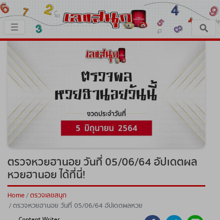
×
☰
หน้าหลัก
x ปิดโฆษณา
เลขเด็ด
ตรวจเลขสนุก
เลขสนุกมงคล
เลขสนุกคนดัง
ตรวจหวยฮานอย วันที่ 05/06/64 อัปเดตผล
หวยฮานอย ได้ที่นี่!
เลขสนุกความเชื่อ
Home
ตรวจเลขสนุก
ตรวจหวยฮานอย วันที่ 05/06/64 อัปเดตผลหวย
หวยสด
ฮานอย ได้ที่นี่!
Content Writer