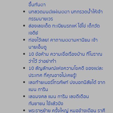
ขึ้นทันตา
บทสวดมนต์แผ่เมตตา บทกรวดน้ำให้เจ้า
กรรมนายเวร
ส่องเลขเด็ด ทะเบียนรถแห่ ไอ้ไข่ เด็กวัด
เจดีย์
ท่องไว้เลย! คาถาเมตตามหานิยม เจ้า
นายเอ็นดู
10 ข้อห้าม ความเชื่อเรื่องบ้าน ที่โบราณ
ว่าไว้ ว่าอย่าทำ
10 สัญลักษณ์แห่งความโชคดี ของแต่ละ
ประเทศ ที่คุณอาจไม่เคยรู้!
เลขท้ายเบอร์โทรศัพท์ บ่งบอกนิสัยได้ จาก
แมน การิน
เลขมงคล
แมน
การิน
เลขดีเดือน
กันยายน
ใช้แล้วปัง
พระราหูย้าย
ครั้งใหญ่
หมอช้างเตือน
ราศี