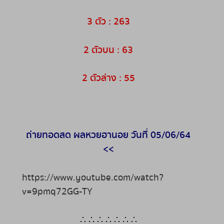
หวยหุ้นฮั่งเส็ง เช้า
3
ตัว
: 263
หวยหุ้นฮั่งเส็ง บ่าย
2
ตัวบน
: 63
หวยหุ้นจีน เช้า
2
ตัวล่าง
: 55
หวยหุ้นจีน บ่าย
หวยหุ้นไต้หวัน
ถ่ายทอดสด
ผลหวยฮานอย วันที่ 05/06/64
หวยหุ้นสิงคโปร์
<<
หวยหุ้นอิยิป
https://www.youtube.com/watch?
หวยหุ้นเยอรมัน
v=9pmq72GG-TY
หวยหุ้นอังกฤษ
∴ ∴ ∴ ∴ ∴ ∴ ∴