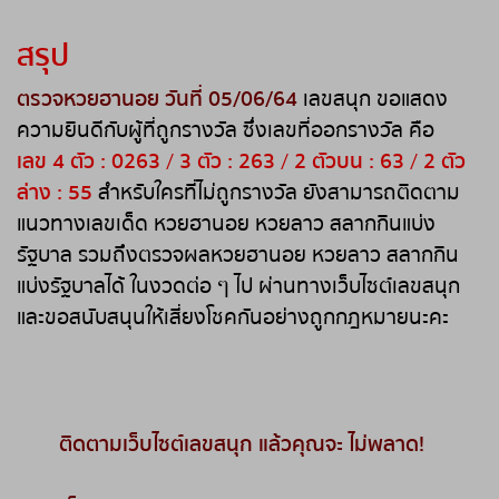
หวยหุ้นรัสเซีย
สรุป
ตรวจหวยฮานอย วันที่ 05/06/
64
เลขสนุก
ขอแสดง
หวยหุ้นอินเดีย
ความยินดีกับผู้ที่ถูกรางวัล
ซึ่งเลขที่ออกรางวัล คือ
เลข
4
ตัว
: 0263
/
3
ตัว
: 263
/
2 ตัวบน : 63
/
2 ตัว
หวยหุ้นดาวโจนส์
ล่าง : 55
สำหรับใครที่ไม่ถูกรางวัล ยังสามารถติดตาม
แนวทางเลขเด็ด
หวยฮานอย หวยลาว สลากกินแบ่ง
รัฐบาล รวมถึงตรวจผลหวยฮานอย หวยลาว
สลากกิน
แบ่งรัฐบาล
ได้ ในงวดต่อ ๆ ไป ผ่านทางเว็บไซต์เลขสนุก
และขอสนับสนุนให้เสี่ยงโชคกันอย่างถูกกฎหมายนะคะ
ติดตามเว็บไซต์เลขสนุก แล้วคุณจะ ไม่พลาด
!