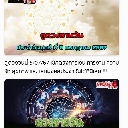
ดูดวงวันนี้ 5/07/67 เช็กดวงการเงิน การงาน ความ
รัก สุขภาพ และ เลขมงคลประจำวันได้ที่นี่เลย !!!