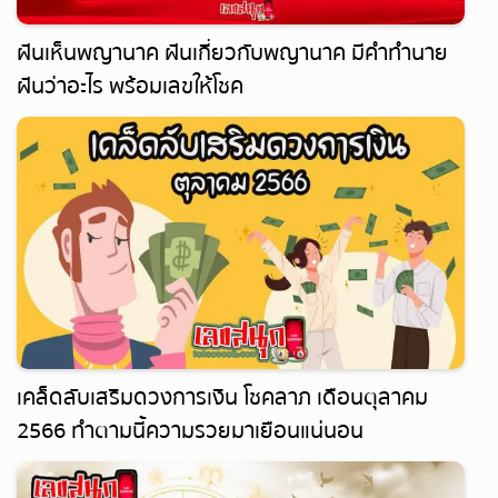
ฝันเห็นพญานาค ฝันเกี่ยวกับพญานาค มีคำทำนาย
ฝันว่าอะไร พร้อมเลขให้โชค
เคล็ดลับเสริมดวงการเงิน โชคลาภ เดือนตุลาคม
2566 ทำตามนี้ความรวยมาเยือนแน่นอน