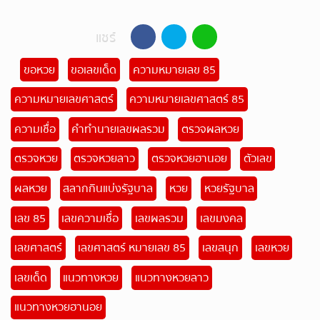
แชร์
ขอหวย
ขอเลขเด็ด
ความหมายเลข 85
ความหมายเลขศาสตร์
ความหมายเลขศาสตร์ 85
ความเชื่อ
คำทำนายเลขผลรวม
ตรวจผลหวย
ตรวจหวย
ตรวจหวยลาว
ตรวจหวยฮานอย
ตัวเลข
ผลหวย
สลากกินแบ่งรัฐบาล
หวย
หวยรัฐบาล
เลข 85
เลขความเชื่อ
เลขผลรวม
เลขมงคล
เลขศาสตร์
เลขศาสตร์ หมายเลข 85
เลขสนุก
เลขหวย
เลขเด็ด
แนวทางหวย
แนวทางหวยลาว
แนวทางหวยฮานอย