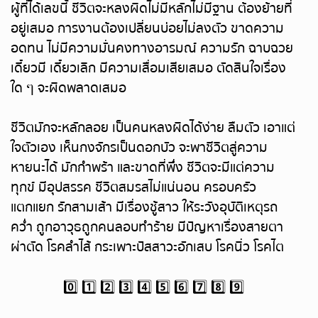
หวยหุ้นฮั่งเส็ง เช้า
ผู้ที่ได้เลขนี้ ชีวิตจะหลงผิดไม่มีหลักไม่มีฐาน ต้องย้ายที่
อยู่เสมอ การงานต้องเปลี่ยนบ่อยไม่ลงตัว ขาดความ
หวยหุ้นฮั่งเส็ง บ่าย
อดทน ไม่มีความมั่นคงทางอารมณ์ ความรัก ฉาบฉวย
เดี๋ยวมี เดี๋ยวเลิก มีความเสื่อมเสียเสมอ ตัดสินใจเรื่อง
หวยหุ้นจีน เช้า
ใด ๆ จะผิดพลาดเสมอ
หวยหุ้นจีน บ่าย
ชีวิตมักจะหลักลอย เป็นคนหลงผิดได้ง่าย ลืมตัว เอาแต่
ใจตัวเอง เห็นกงจักรเป็นดอกบัว จะพาชีวิตสู่ความ
หวยหุ้นไต้หวัน
หายนะได้ มักกำพร้า และขาดที่พึ่ง ชีวิตจะมีแต่ความ
ทุกข์ มีอุปสรรค ชีวิตสมรสไม่แน่นอน ครอบครัว
หวยหุ้นสิงคโปร์
แตกแยก รักสามเส้า มีเรื่องชู้สาว ให้ระวังอุบัติเหตุรถ
คว่ำ ถูกอาวุธถูกคนลอบทำร้าย มีปัญหาเรื่องสายตา
หวยหุ้นอิยิป
ผ่าตัด โรคลำไส้ กระเพาะปัสสาวะอักเสบ โรคนิ่ว โรคไต
หวยหุ้นเยอรมัน
0️⃣ 1️⃣ 2️⃣ 3️⃣ 4️⃣ 5️⃣ 6️⃣ 7️⃣ 8️⃣ 9️⃣
หวยหุ้นอังกฤษ