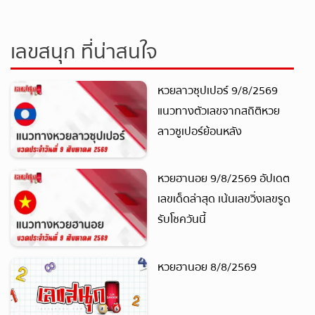
เลขสนุก ที่น่าสนใจ
หวยลาวซุปเปอร์ 9/8/2569
แนวทางตัวเลขจากสถิติหวย
ลาวซูเปอร์ย้อนหลัง
หวยฮานอย 9/8/2569 อัปเดต
เลขเด็ดล่าสุด เน้นเลขวิ่งเลขรูด
รับโชควันนี้
หวยฮานอย 8/8/2569