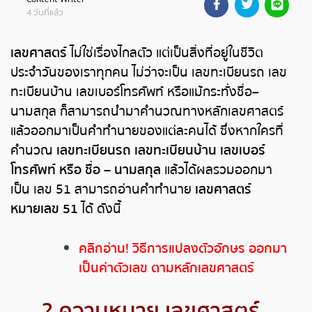
4 วันที่แล้ว
ถ่ายทอดสดหวยรัฐบาล
เลขศาสตร์
ไม่ใช่เรื่องไกลตัว แต่เป็นสิ่งที่อยู่ในชีวิต
ถ่ายทอดสดหวยออมสิน
ประจำวันของเราทุกคน ไม่ว่าจะเป็น เลขทะเบียนรถ เลข
ทะเบียนบ้าน เลขเบอร์โทรศัพท์ หรือแม้กระทั่งชื่อ
–
ถ่ายทอดสดหวย ธกส.
นามสกุล ก็สามารถนำมาคำนวณทางหลักเลขศาสตร์
แล้วออกมาเป็นคำทำนายของแต่ละคนได้ ซึ่งหากใครที่
ถ่ายทอดสดหวยลาว
คำนวณ
เลขทะเบียนรถ
เลขทะเบียนบ้าน
เลขเบอร์
โทรศัพท์
หรือ
ชื่อ
–
นามสกุล
แล้วได้ผลรวมออกมา
ถ่ายทอดสดหวยลาว ซุปเปอร์
เป็น เลข
51
สามารถอ่านคำทำนาย
เลขศาสตร์
หมายเลข
51
ได้ ดังนี้
ถ่ายทอดสดหวยฮานอย
คลิกอ่าน
!
วิธีการแปลงตัวอักษร
ออกมา
ถ่ายทอดสดหวยฮานอยพิเศษ
เป็นค่าตัวเลข
ตามหลักเลขศาสตร์
ถ่ายทอดสดหวยมาเลย์
?
ความหมาย เลขศาสตร์