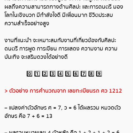
หวยหุ้นฮั่งเส็ง เช้า
ผลถึงความสามารถทางด้านศิลปะ และการดนตรี มอง
โลกในเชิงบวก มีกำลังใจดี มีเพื่อนมาก ชีวิตประสบ
หวยหุ้นฮั่งเส็ง บ่าย
ความสำเร็จอย่างสูง
หวยหุ้นจีน เช้า
งานที่แนะนำ จะเหมาะสมกับงานที่เกี่ยวข้องกับศิลปะ
ดนตรี การพูด การเขียน การแสดง ความงาม ความ
หวยหุ้นจีน บ่าย
บันเทิง จะเสริมดวงได้อย่างดี
หวยหุ้นไต้หวัน
0️⃣ 1️⃣ 2️⃣ 3️⃣ 4️⃣ 5️⃣ 6️⃣ 7️⃣ 8️⃣ 9️⃣
หวยหุ้นสิงคโปร์
>
ตัวอย่าง
การคำนวณจาก
เลขทะเบียนรถ
ศว
1212
หวยหุ้นอิยิป
–
แปลงค่าตัวอักษร
ศ
= 7,
ว
= 6
ได้ผลรวม หมวดตัว
หวยหุ้นเยอรมัน
อักษร คือ
7 + 6 = 13
หวยหุ้นอังกฤษ
–
ผลรวมหมายเลข
4
ตัวหลัง
คือ
1 + 2 + 1 + 2 = 6