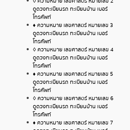
◊
ความหมาย
เลขศาสตร์
หมายเลข
2
ดูดวงทะเบียนรถ
ทะเบียนบ้าน
เบอร์
โทรศัพท์
♦
ความหมาย
เลขศาสตร์
หมายเลข
3
ดูดวงทะเบียนรถ
ทะเบียนบ้าน
เบอร์
โทรศัพท์
◊
ความหมาย
เลขศาสตร์
หมายเลข
4
ดูดวงทะเบียนรถ
ทะเบียนบ้าน
เบอร์
โทรศัพท์
♦
ความหมาย
เลขศาสตร์
หมายเลข
5
ดูดวงทะเบียนรถ
ทะเบียนบ้าน
เบอร์
โทรศัพท์
◊
ความหมาย
เลขศาสตร์
หมายเลข
6
ดูดวงทะเบียนรถ
ทะเบียนบ้าน
เบอร์
โทรศัพท์
♦
ความหมาย
เลขศาสตร์
หมายเลข
7