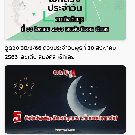
ดูดวง 30/8/66 ดวงประจำวันพุธที่ 30 สิงหาคม
2566 เลขเด่น สีมงคล เช็กเลย