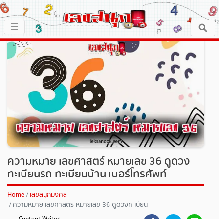
×
☰
หน้าหลัก
x ปิดโฆษณา
เลขเด็ด
ตรวจเลขสนุก
เลขสนุกมงคล
เลขสนุกคนดัง
ความหมาย เลขศาสตร์ หมายเลข 36 ดูดวง
ทะเบียนรถ ทะเบียนบ้าน เบอร์โทรศัพท์
เลขสนุกความเชื่อ
Home
เลขสนุกมงคล
ความหมาย เลขศาสตร์ หมายเลข 36 ดูดวงทะเบียน
หวยสด
รถ ทะเบียนบ้าน เบอร์โทรศัพท์
Content Writer