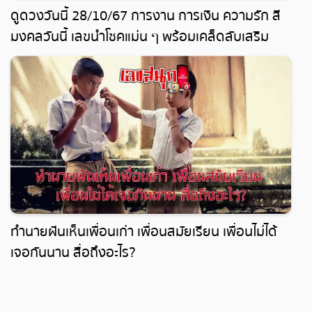
ดูดวงวันนี้ 28/10/67 การงาน การเงิน ความรัก สี
มงคลวันนี้ เลขนำโชคแม่น ๆ พร้อมเคล็ดลับเสริม
ดวง ดูฟรี !! ไม่เสียเงิน
ทำนายฝันเห็นเพื่อนเก่า เพื่อนสมัยเรียน เพื่อนไม่ได้
เจอกันนาน สื่อถึงอะไร?