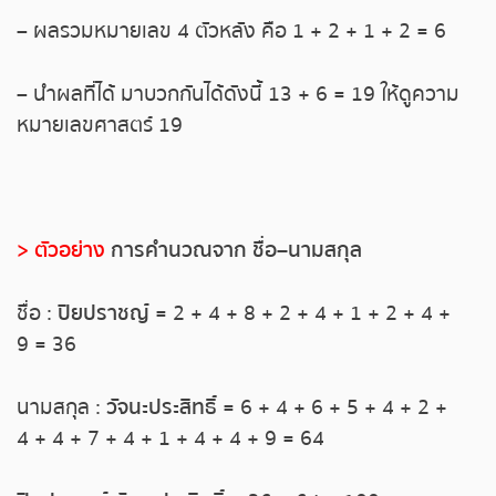
–
ผลรวมหมายเลข
4
ตัวหลัง
คือ
1 + 2 + 1 + 2 = 6
หวยหุ้นรัสเซีย
–
นำผลที่ได้ มาบวกกันได้ดังนี้
13 + 6 = 19
ให้ดูความ
หวยหุ้นอินเดีย
หมายเลขศาสตร์
19
หวยหุ้นดาวโจนส์
>
ตัวอย่าง
การคำนวณจาก
ชื่อ
–
นามสกุล
ชื่อ
:
ปิยปราชญ์
= 2 + 4 + 8 + 2 + 4 + 1 + 2 + 4 +
9 = 36
นามสกุล
:
วัจนะประสิทธิ์
= 6 + 4 + 6 + 5 + 4 + 2 +
4 + 4 + 7 + 4 + 1 + 4 + 4 + 9 = 64