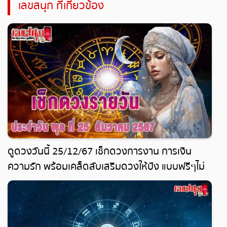
เลขสนุก ที่เกี่ยวข้อง
ดูดวงวันนี้ 25/12/67 เช็กดวงการงาน การเงิน
ความรัก พร้อมเคล็ดลับเสริมดวงให้ปัง แบบฟรีๆไม่
ต้องเสียเงิน ที่นี่!!