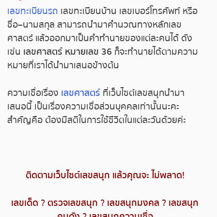
เลขทะเบียนรถ
เลขทะเบียนบ้าน เลขเบอร์โทรศัพท์ หรือ
ชื่อ
–
นามสกุล สามารถนำมาคำนวณทางหลักเลข
ศาสตร์ แล้วออกมาเป็นคำทำนายของแต่ละคนได้ ดัง
เช่น
เลขศาสตร์
หมายเลข
36
ก็จะทำนายได้ตามความ
หมายที่เราได้นำมาเสนอข้างต้น
ความเชื่อเรื่อง
เลขศาสตร์
ที่เว็บไซต์เลขสนุกนำมา
เสนอนี้ เป็นเรื่องความเชื่อส่วนบุคคลเท่านั้นนะคะ
สำคัญคือ ต้องมีสติในการใช้ชีวิตในแต่ละวันด้วยค่ะ
ติดตามเว็บไซต์เลขสนุก
แล้วคุณจะ
ไม่พลาด
!
เลขเด็ด
?
ตรวจเลขสนุก
?
เลขสนุกมงคล
?
เลขสนุก
คนดัง
?
เลขสนุกความเชื่อ