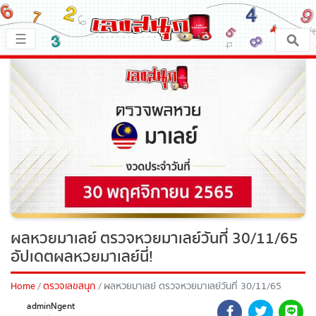
×
☰
หน้าหลัก
x ปิดโฆษณา
เลขเด็ด
ตรวจเลขสนุก
เลขสนุกมงคล
เลขสนุกคนดัง
ผลหวยมาเลย์ ตรวจหวยมาเลย์วันที่
30/11/65 อัปเดตผลหวยมาเลย์นี่!
เลขสนุกความเชื่อ
Home
ตรวจเลขสนุก
ผลหวยมาเลย์ ตรวจหวยมาเลย์วันที่ 30/11/65
หวยสด
อัปเดตผลหวยมาเลย์นี่!
adminNgent