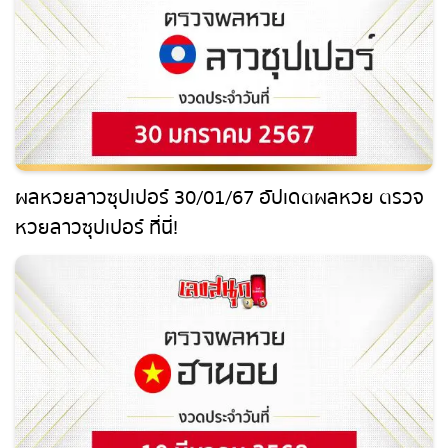
ผลหวยลาวซุปเปอร์ 30/01/67 อัปเดตผลหวย
ตรวจหวยลาวซุปเปอร์ ที่นี่!