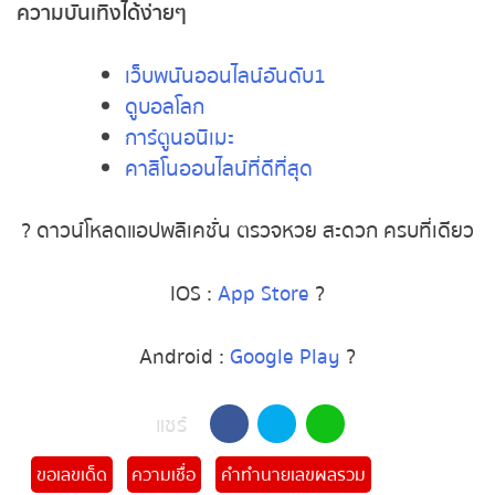
บริการดีๆ ที่เรานำมาเสิร์ฟให้ท่านถึงที่ สามารถเลือก
รับความบันเทิงได้ง่ายๆ
เว็บพนันออนไลน์อันดับ1
ดูบอลโลก
การ์ตูนอนิเมะ
คาสิโนออนไลน์ที่ดีที่สุด
? ดาวน์โหลดแอปพลิเคชั่น ตรวจหวย สะดวก ครบที่
เดียว
IOS :
App Store
?
Android :
Google Play
?
แชร์