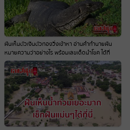
ฝันเห็นตัวเงินตัวทองวิ่งเข้าหา อ่านคำทำนายฝัน
หมายความว่าอย่างไร พร้อมเลขเด็ดนำโชค ได้ที่
leksanook.com