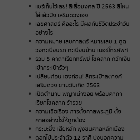
แชร์เก็บไว้เลย
!
สีเสื้อมงคล
ปี
2563
สีไหน
ใส่แล้วปัง
เสริมดวงเฮง
เลขศาสตร์
คืออะไร
มีผลกับชีวิตประจำวัน
อย่างไร
ความหมาย
เลขศาสตร์
หมายเลข
1
ดูด
วงทะเบียนรถ
ทะเบียนบ้าน
เบอร์โทรศัพท์
รวม
5
คาถาเรียกทรัพย์
โชคลาภ
กวักเงิน
เข้ากระเป๋ารัวๆ
เปลี่ยนก่อน
เฮงก่อน
!
สีกระเป๋าสตางค์
เสริมดวง
ตามวันเกิด
2563
เปิดตำนาน
พญาเต่างอย
พร้อมคาถา
เรียกโชคลาภ
ร่ำรวย
ความเชื่อเรื่อง
การตั้งศาลพระภูมิ
ตั้ง
ศาลอย่างไรให้ถูกต้อง
กระบะซิ่ง
เสียหลัก
พุ่งชนศาลหลักเมือง
ดอกไม้ประจำตัว
12
ราศี
บ่งบอกความ