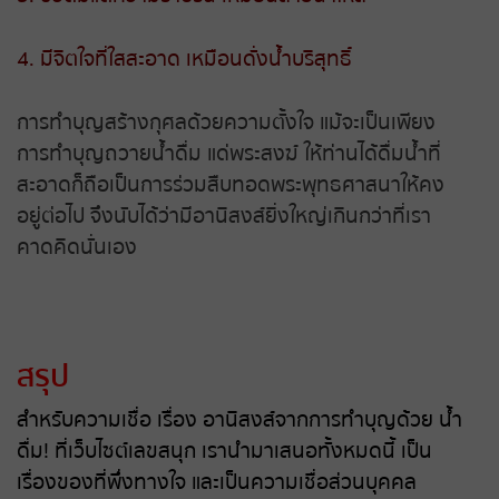
หวยหุ้นรัสเซีย
4. มีจิตใจที่ใสสะอาด เหมือนดั่งน้ำบริสุทธิ์
หวยหุ้นอินเดีย
การทำบุญสร้างกุศลด้วยความตั้งใจ แม้จะเป็นเพียง
การทำบุญถวายน้ำดื่ม แด่พระสงฆ์ ให้ท่านได้ดื่มน้ำที่
หวยหุ้นดาวโจนส์
สะอาดก็ถือเป็นการร่วมสืบทอดพระพุทธศาสนาให้คง
อยู่ต่อไป จึงนับได้ว่ามีอานิสงส์ยิ่งใหญ่เกินกว่าที่เรา
คาดคิดนั่นเอง
สรุป
สำหรับ
ความเชื่อ
เรื่อง อานิสงส์จากการทำบุญด้วย น้ำ
ดื่ม! ที่เว็บไซต์เลขสนุก เรานำมาเสนอทั้งหมดนี้ เป็น
เรื่องของที่พึ่งทางใจ และเป็นความเชื่อส่วนบุคคล