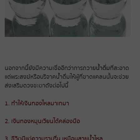
หวยหุ้นฮั่งเส็ง เช้า
หวยหุ้นฮั่งเส็ง บ่าย
หวยหุ้นจีน เช้า
หวยหุ้นจีน บ่าย
นอกจากนี้ยังมีความเชื่ออีกว่าการถวาย
น้ำดื่ม
ที่สะอาด
หวยหุ้นไต้หวัน
แด่พระสงฆ์หรือบริจาคน้ำดื่มให้ผู้ที่ขาดแคลนนั้นจะช่วย
หวยหุ้นสิงคโปร์
ส่งเสริมดวงชะตาดังต่อไปนี้
หวยหุ้นอิยิป
1. ทำให้เงินทองไหลมาเทมา
หวยหุ้นเยอรมัน
2. เงินทองหมุนเวียนได้คล่องมือ
หวยหุ้นอังกฤษ
3. ชีวิตมีแต่ความราบรื่น เหมือนสายน้ำไหล