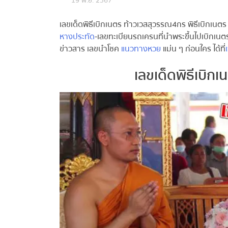
19 พ.ย. 2567
เลขเด็ดพิธีเบิกเนตร ท้าวเวสสุวรรณ4กร พิธีเบิกเนตร “
หางประทัด
-เลขทะเบียนรถเครนที่นำพระขึ้นไปเบิกเนตร
ข่าวสาร เลขนำโชค
แนวทางหวย
แม่น ๆ ก่อนใคร ได้ที่
เว
เลขเด็ดพิธีเบิก