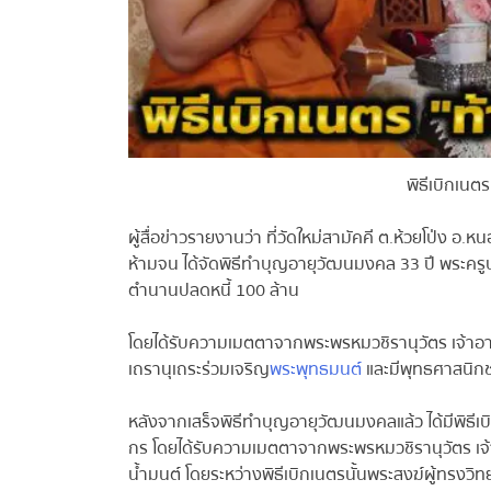
พิธีเบิกเนตร
ผู้สื่อข่าวรายงานว่า ที่วัดใหม่สามัคคี ต.ห้วยโป่ง อ.หน
ห้ามจน ได้จัดพิธีทำบุญอายุวัฒนมงคล 33 ปี พระครูปล
ตำนานปลดหนี้ 100 ล้าน
โดยได้รับความเมตตาจากพระพรหมวชิรานุวัตร เจ้าอาว
เถรานุเถระร่วมเจริญ
พระพุทธมนต์
และมีพุทธศาสนิกชนเ
หลังจากเสร็จพิธีทำบุญอายุวัฒนมงคลแล้ว ได้มีพิธีเบ
กร โดยได้รับความเมตตาจากพระพรหมวชิรานุวัตร เจ้
น้ำมนต์ โดยระหว่างพิธีเบิกเนตรนั้นพระสงฆ์ผู้ทรง