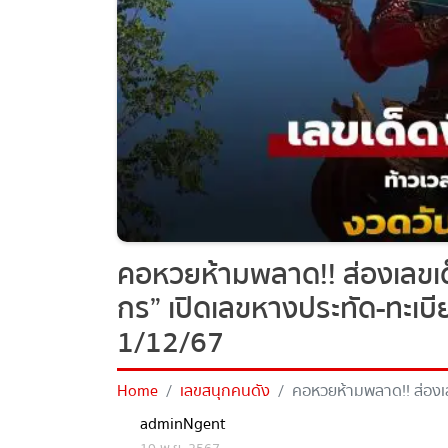
คอหวยห้ามพลาด!! ส่องเลขเด็
กร” เปิดเลขหางประทัด-ทะเบีย
1/12/67
Home
เลขสนุกคนดัง
คอหวยห้ามพลาด!! ส่องเลขเ
หางประทัด-ทะเบียนรถเครน ล
adminNgent