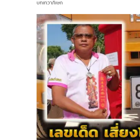
บทเทวาภิเษก