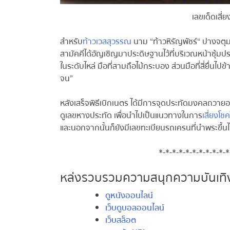
เลขเด็ดเสี่ย
สำหรับ
ท้าวเวสสุวรรณ
นาม “ท้าวหิรัญพัชร์“ ปางจตุมหา
สามัคคีได้อัญเชิญมาประดิษฐานไว้ที่บริเวณหน้าซุ้มประ
ในระดับไหล่ มือที่สามถือไม้กระบอง ส่วนมือที่สี่ยื่นไป
จน”
หลังเสร็จพิธีเบิกเนตร ได้มีการจุดประทัดมงคลถวายองค์ท้
ดูเลขหางประทัด เพื่อนำไปเป็นแนวทางในการ
เสี่ยงโชค
ใ
และนอกจากนั้นก็ยังมีเลขทะเบียนรถเครนที่นำพระขึ้นไ
*-*-*-*-*-*-*-*-*-*-*-
หล่งรวบรวมความสนุกความบันเทิง
ดูหนังออนไลน์
เว็บดูบอลออนไลน์
เว็บสล็อต