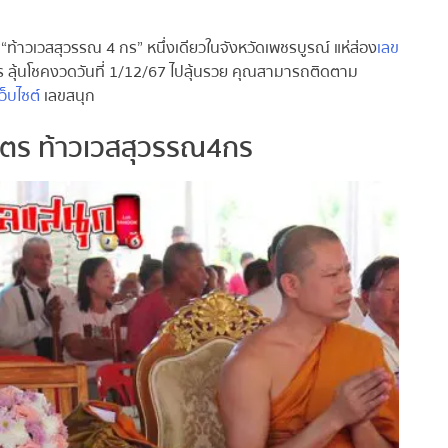
ท้าวเวสสุวรรณ 4 กร” หนึ่งเดียวในจังหวัดเพชรบูรณ์ แห่ส่อง
เลข
 ลุ้นโชคงวดวันที่ 1/12/67 ไปลุ้นรวย คุณสามารถติดตาม
็บไซต์
เลขสนุก
เนตร ท้าวเวสสุวรรณ4กร