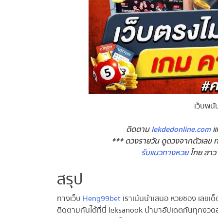
เว็บพนั
ติดตาม
lekdedonline.com
แหล
*** ดวงรายวัน ดูดวงจากตัวเลข ทำน
รับแนวทางหวย
ไทย ลาว มาเ
สรุป
ทางเว็บ
Heng99bet
เราเน้นนำเสนอ หวยซอง เลขเด็ดต
ติดตามกันได้ที่นี่ leksanook นำมาอัปเดตกันทุกงวดอ