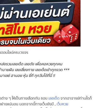
นออนไลน์ครบวงจร
่งรวมเลขเด็ด เลขดัง เพื่อคอหวยทุกคน
ายฝัน เลขเสี่ยงทาย เลขเด็ดเข้าทุกงวด ***
ลย์ ฮานอย หุ้น ยี่กี ทุกวันได้ที่นี่ !!
่าง ๆ ให้เป็นทางเลือกกัน ชอบ
เลขเด็ด
จากอาจารย์ท่านใดก็
ย่างแน่นอน นอกจากนี้ทางเว็บยังมี ,
เว็บหวย