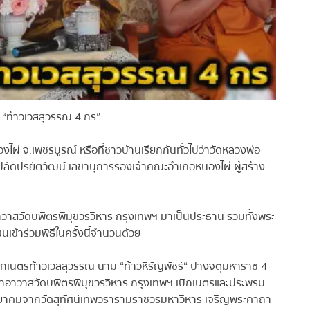
 “ท้าวเวสสุวรรณ 4 กร”
องไผ่ จ.เพชรบูรณ์ หรือที่ชาวบ้านเรียกกันทั่วไปว่าวัดหลวงพ่อ
ัดปริยัติวัฒน์ เลขานุการรองเจ้าคณะอำเภอหนองไผ่ ผู้สร้าง
าสวัดบพิตรพิมุขวรวิหาร กรุงเทพฯ มาเป็นประธาน รวมทั้งพระ
ข้าร่วมพิธีในครั้งนี้จำนวนด้วย
ิกเนตรท้าวเวสสุวรรณ นาม “ท้าวหิรัญพัชร์“ ปางจตุมหาราช 4
าอาวาสวัดบพิตรพิมุขวรวิหาร กรุงเทพฯ เบิกเนตรและประพรม
วิทยาคมจากวัดสุทัศน์เทพวรารามราชวรมหาวิหาร เจริญพระคาถา