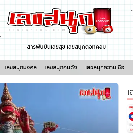
x ปิดโฆษณา
สารพันปันเลขสุข เลขสนุกดอทคอม
เลขสนุกมงคล
เลขสนุกคนดัง
เลขสนุกความเชื่อ
เล