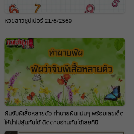
หวยลาวซุปเปอร์ 21/6/2569
ฝันจับผีเสื้อหลายตัว ทำนายฝันแม่นๆ พร้อมเลขเด็ด
ให้นำไปลุ้นกันได้ ติดตามอ่านกันได้เลยที่นี่