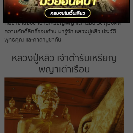
ถ่ายทอดสดหวยรัฐบาล
หลวงปู่หลิว เกจิอาจารย์ชื่อดัง อดีตเจ้าอาวาสวัดไร่แตง
ทอง เจ้าของตำนานเหรียญพญาเต่าเรือน วัตถุมงคล
ถ่ายทอดสดหวยออมสิน
ความศักดิ์สิทธิ์รอบด้าน มารู้จัก หลวงปู่หลิว ประวัติ
พุทธคุณ และคาถาบูชากัน
ถ่ายทอดสดหวย ธกส.
หลวงปู่หลิว เจ้าตำรับเหรียญ
ถ่ายทอดสดหวยลาว
พญาเต่าเรือน
ถ่ายทอดสดหวยลาว ซุปเปอร์
ถ่ายทอดสดหวยฮานอย
ถ่ายทอดสดหวยฮานอยพิเศษ
ถ่ายทอดสดหวยมาเลย์