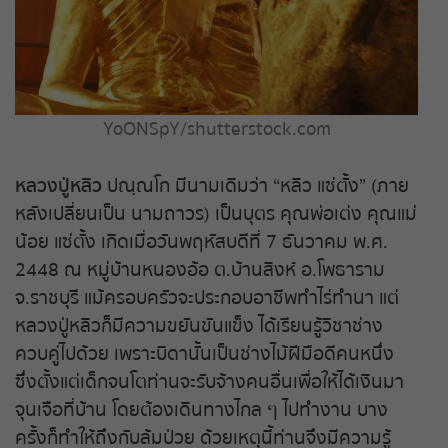
ถ่ายทอดสดหวยญีปุ่น
ถ่ายทอดสดหวยไต้หวัน
ถ่ายทอดสดหวยกัมพูชา
YoONSpY/shutterstock.com
หวยหุ้นสด
หลวงปู่หลิว
ปณฺณโก มีนามเดิมว่า “หลิว แซ่ตั้ง” (ภาย
หลังเปลี่ยนเป็น นามถาวร) เป็นบุตร คุณพ่อเต่ง คุณแม่
หวยหุ้นไทย เย็น
น้อย แซ่ตั้ง เกิดเมื่อวันพฤหัสบดีที่ 7 ธันวาคม พ.ศ.
2448 ณ หมู่บ้านหนองอ้อ ต.บ้านสิงห์ อ.โพธาราม
หวยหุ้นเกาหลี
จ.ราชบุรี แม้ครอบครัวจะประกอบอาชีพทำไร่ทำนา แต่
หลวงปู่หลิวก็มีความขยันขันแข็ง ได้เรียนรู้วิชาช่าง
หวยหุ้นนิเคอิ เช้า
ควบคู่ไปด้วย เพราะบิดานั้นเป็นช่างไม้ฝีมือดีคนหนึ่ง
ซึ่งตั้งแต่เด็กจนโตท่านจะรับจ้างคนอื่นเพื่อให้ได้เงินมา
หวยหุ้นนิเคอิ บ่าย
จุนเจือที่บ้าน โดยต้องเดินทางไกล ๆ ไปทำงาน บาง
ครั้งก็ทำให้ถึงกับล้มป่วย ด้วยเหตุนี้ท่านจึงมีความรู้