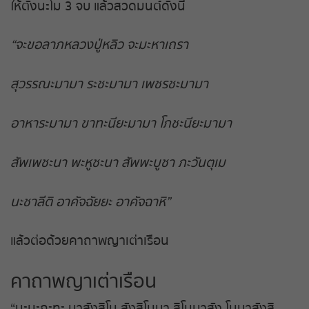
ให้ตั้งนะโม 3 จบ แล้วสวดมนต์ดังนี้
“จะขอลาภหลวงปู่หลิว จะมะหาเถรา
สุวรรณะมามา ระชะมามา เพชรชะมามา
อาหาระมามา ขาทะนียะมามา โภชะนียะมามา
สัพเพชะนา พะหูชะนา สัพพะบูชา ภะวันตุเม
นะชาลีติ อาคัจฉัยยะ อาคัจฉาหิ”
แล้วต่อด้วยคาถาพญาเต่าเรือน
คาถาพญาเต่าเรือน
“นะมะภะทะ นาสังสิโม สังสิโมนา สิโมนาสัง โมนาสังสิ