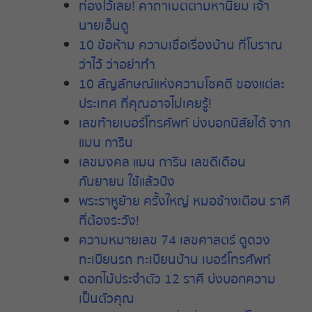
ท่องไว้เลย! คาถาเมตตามหานิยม เจ้า
นายเอ็นดู
10 ข้อห้าม ความเชื่อเรื่องบ้าน ที่โบราณ
ว่าไว้ ว่าอย่าทำ
10 สัญลักษณ์แห่งความโชคดี ของแต่ละ
ประเทศ ที่คุณอาจไม่เคยรู้!
เลขท้ายเบอร์โทรศัพท์ บ่งบอกนิสัยได้ จาก
แมน การิน
เลขมงคล
แมน
การิน
เลขดีเดือน
กันยายน
ใช้แล้วปัง
พระราหูย้าย
ครั้งใหญ่
หมอช้างเตือน
ราศี
ที่ต้องระวัง
!
ความหมายเลข
74
เลขศาสตร์
ดูดวง
ทะเบียนรถ
ทะเบียนบ้าน
เบอร์โทรศัพท์
ดอกไม้ประจำตัว
12
ราศี
บ่งบอกความ
เป็นตัวคุณ