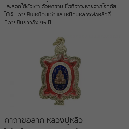
และลอดใต้ตัวเต่า ด้วยความเชื่อที่ว่าจะหายจากโรคภัย
ไข้เจ็บ อายุยืนเหมือนเต่า และเหมือนหลวงพ่อหลิวที่
มีอายุยืนยาวถึง 95 ปี
คาถาขอลาภ หลวงปู่หลิว