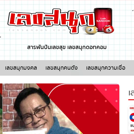
x ปิดโฆษณา
สารพันปันเลขสุข เลขสนุกดอทคอม
เลขสนุกมงคล
เลขสนุกคนดัง
เลขสนุกความเชื่อ
เล