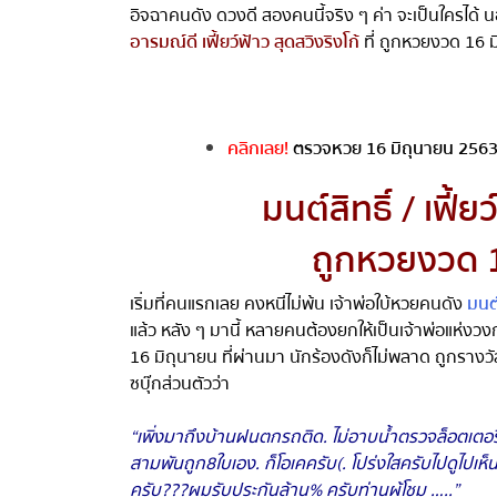
อิจฉาคนดัง ดวงดี สองคนนี้จริง ๆ ค่า จะเป็นใครได้ 
อารมณ์ดี เฟี้ยว์ฟ้าว สุดสวิงริงโก้
ที่ ถูกหวยงวด 16 มิ
คลิกเลย!
ตรวจหวย 16 มิถุนายน 2563 ผ
มนต์สิทธิ์
/
เฟี้ย
ถูกหวยงวด
เริ่มที่คนแรกเลย คงหนีไม่พ้น เจ้าพ่อใบ้หวยคนดัง
มนต์ส
แล้ว หลัง ๆ มานี้ หลายคนต้องยกให้เป็นเจ้าพ่อแห่งวง
16
มิถุนายน ที่ผ่านมา นักร้องดังก็ไม่พลาด ถูกรางวัล
ซบุ๊กส่วนตัวว่า
“
เพิ่งมาถึงบ้านฝนตกรถติด
.
ไม่อาบน้ำตรวจล็อตเตอรี่
สามพันถูก
8
ใบเอง
.
ก็โอเคครับ
(.
โปร่งใสครับไปดูไปเห็น
ครับ
???
ผมรับประกันล้าน
%
ครับท่านผู้โชม
…..”