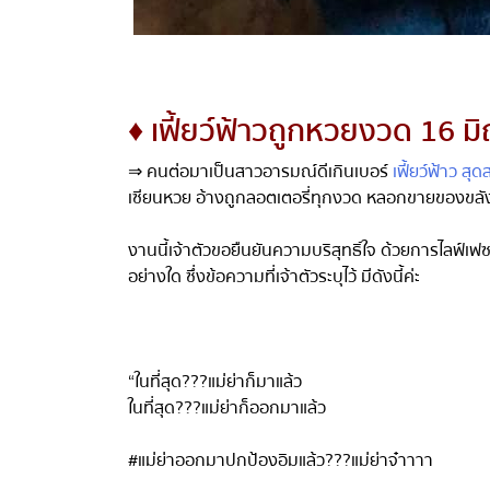
♦ เฟี้ยว์ฟ้าวถูกหวยงวด 16 ม
⇒ คนต่อมาเป็นสาวอารมณ์ดีเกินเบอร์
เฟี้ยว์ฟ้าว สุดสว
เซียนหวย อ้างถูกลอตเตอรี่ทุกงวด หลอกขายของขลัง
งานนี้เจ้าตัวขอยืนยันความบริสุทธิ์ใจ ด้วยการไลฟ์เฟซ
อย่างใด ซึ่งข้อความที่เจ้าตัวระบุไว้ มีดังนี้ค่ะ
“
ในที่สุด
???
แม่ย่าก็มาแล้ว
ในที่สุด
???
แม่ย่าก็ออกมาแล้ว
#
แม่ย่าออกมาปกป้องอิมแล้ว
???
แม่ย่าจ๋าาาา