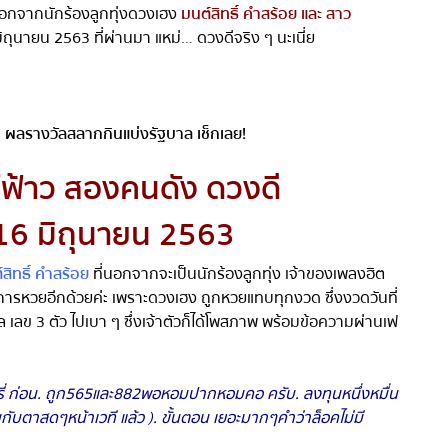
นอกจากนักร้องลูกทุ่งดวงเฮง
มนต์สิทธิ์ คำสร้อย และ สาว
ถุนายน 2563 ที่ผ่านมา แหม่
…
ดวงดีจริง ๆ นะเนี่ย
ลรางวัลสลากกินแบ่งรัฐบาล เช็กเลย!
ว์ฟ้าว สองคนดัง ดวงดี
16
มิถุนายน
2563
ิทธิ์ คำสร้อย
ที่นอกจากจะเป็นนักร้องลูกทุ่ง เจ้าของเพลงฮิต
การหวยอีกด้วยค่ะ เพราะดวงเฮง ถูกหวยแทบทุกงวด ซึ่งงวดวันที่
 เลข 3 ตัว ไปเบา ๆ
ซึ่งเจ้าตัวก็ได้โพสภาพ พร้อมข้อความผ่านเฟ
 ก่อน
.
ถูก
565
และ
882
พอหอมปากหอมคอ ครับ
.
ลงทุนหนึ่งหมื่น
กับตาสดๆหน้าเวที แล้ว
).
ขั้นตอน เยอะมากๆคำว่าล็อคไม่มี