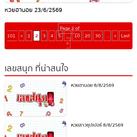
Page 2 of
101
«
1
2
3
4
5
...
10
20
30
...
»
Last
»
เลขสนุก ที่น่าสนใจ
หวยฮานอย 8/8/2569
หวยลาวซุปเปอร์ 8/8/2569
หวยลาวซุปเปอร์ 7/8/2569