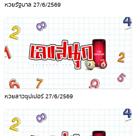
หวยหุ้นฮั่งเส็ง เช้า
หวยหุ้นฮั่งเส็ง บ่าย
หวยหุ้นจีน เช้า
หวยหุ้นจีน บ่าย
หวยหุ้นไต้หวัน
หวยหุ้นสิงคโปร์
หวยลาวซุปเปอร์ 27/6/2569
หวยหุ้นอิยิป
หวยหุ้นเยอรมัน
หวยหุ้นอังกฤษ