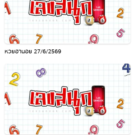
หวยหุ้นรัสเซีย
หวยหุ้นอินเดีย
หวยฮานอย 27/6/2569
หวยหุ้นดาวโจนส์
หวยฮานอย 24/6/2569