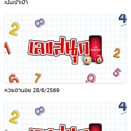
ถ่ายทอดสดหวยรัฐบาล
ถ่ายทอดสดหวยออมสิน
ถ่ายทอดสดหวย ธกส.
ถ่ายทอดสดหวยลาว
ถ่ายทอดสดหวยลาว ซุปเปอร์
หวยฮานอย 28/6/2569
ถ่ายทอดสดหวยฮานอย
ถ่ายทอดสดหวยฮานอยพิเศษ
ถ่ายทอดสดหวยมาเลย์