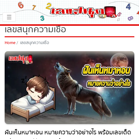
☰
เลขสนุกความเชื่อ
หน้าหลัก
x ปิ
Home
เลขสนุกความเชื่อ
เลขเด็ด
ตรวจเลขสนุก
เลขสนุกมงคล
เลขสนุกคนดัง
เลขสนุกความเชื่อ
ฝันเห็นหมาหอน หมายความว่าอย่างไร พร้อมเลข
หวยสด
เด็ด แม่นๆ แจกฟรี !! สายมูห้ามพลาด