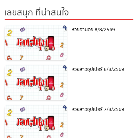
หวยฮานอย 8/8/2569
หวยลาวซุปเปอร์ 8/8/2569
หวยลาวซุปเปอร์ 7/8/2569
หวยฮานอย 7/8/2569