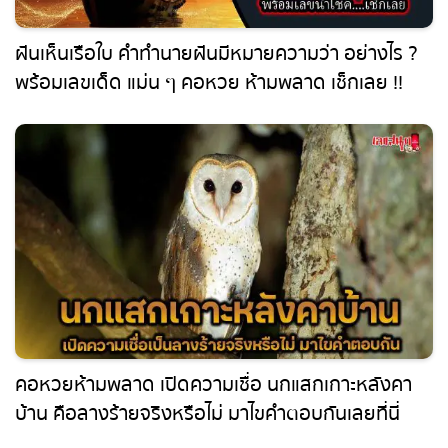
พร้อมเลขเด็ด แม่น ๆ คอหวย ห้ามพลาด เช็กเลย !!
คอหวยห้ามพลาด เปิดความเชื่อ นกแสกเกาะหลังคา
บ้าน คือลางร้ายจริงหรือไม่ มาไขคำตอบกันเลยที่นี่
ฟรี!!