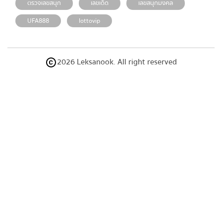
2026 Leksanook. All right reserved