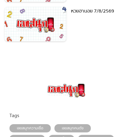
Tags
เลขสนุกความเชื่อ
เลขสนุกคนดัง
ตรวจเลขสนุก
เลขเด็ด
เลขสนุกมงคล
UFA888
lottovip