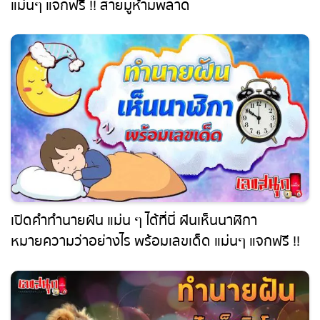
ถ่ายทอดสดหวยรัฐบาล
ถ่ายทอดสดหวยออมสิน
ถ่ายทอดสดหวย ธกส.
ถ่ายทอดสดหวยลาว
ถ่ายทอดสดหวยลาว ซุปเปอร์
เปิดคำทำนายฝัน แม่น ๆ ได้ที่นี่ ฝันเห็นนาฬิกา
ถ่ายทอดสดหวยฮานอย
หมายความว่าอย่างไร พร้อมเลขเด็ด แม่นๆ แจกฟรี
!! สายมูห้ามพลาด
ถ่ายทอดสดหวยฮานอยพิเศษ
ถ่ายทอดสดหวยมาเลย์