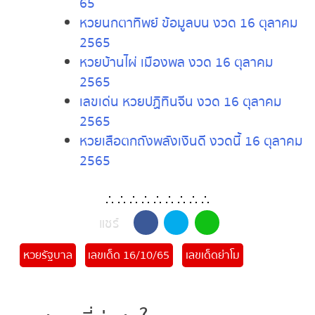
หวยเณรน้อย เลขเด็ดเณร งวด 16
ตุลาคม 65
หวยนกตาทิพย์ ข้อมูลบน งวด 16
ตุลาคม 2565
หวยบ้านไผ่ เมืองพล งวด 16 ตุลาคม
2565
เลขเด่น หวยปฏิทินจีน งวด 16 ตุลาคม
2565
หวยเสือตกถังพลังเงินดี งวดนี้ 16
ตุลาคม 2565
∴ ∴ ∴ ∴ ∴ ∴ ∴ ∴ ∴
แชร์
หวยรัฐบาล
เลขเด็ด 16/10/65
เลขเด็ดย่าโม