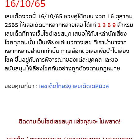
หวยหุ้นฮั่งเส็ง เช้า
หวยย่าโมออกศึก งวดนี้
16/10/65
หวยหุ้นฮั่งเส็ง บ่าย
เลขเด็ดงวดนี้ 16/10/65 หวยคู่โต๊ดบน งวด 16
หวยหุ้นจีน เช้า
ตุลาคม 2565 ใ
ห้เลขเด็ดมาหลากหลายเลข ได้แก่
1 3 6
9
สำหรับเลขเด็ดที่ทาง
เว็บไซต์เลขสนุก
เสนอให้กับเหล่า
หวยหุ้นจีน บ่าย
นักเสี่ยงโชคทุกคนนั้น เป็นเพียงแค่แนวทางเลข ที่เรานำ
มาจากหลากหลายสำนักเท่านั้น การเลือกตัวเลขเพื่อนำ
หวยหุ้นไต้หวัน
ไปเสี่ยงโชค ขึ้นอยู่กับการพิจารณาของแต่ละบุคคล และ
ขอสนับสนุนให้เสี่ยงโชคกันอย่างถูกต้องตามกฎหมาย
หวยหุ้นสิงคโปร์
ขอบคุณที่มา :
เลขเด็ดไทยรัฐ เลขเด็ดเดลินิวส์
หวยหุ้นอิยิป
หวยหุ้นเยอรมัน
หวยหุ้นอังกฤษ
ติดตามเว็บไซต์เลขสนุก
แล้วคุณจะ
ไม่พลาด
!