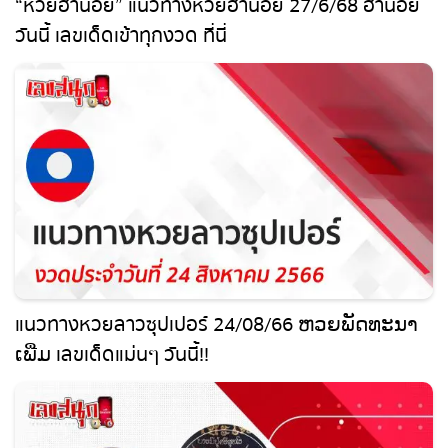
“หวยฮานอย” แนวทางหวยฮานอย 27/6/68
ฮานอยวันนี้ เลขเด็ดเข้าทุกงวด ที่นี่
แนวทางหวยลาวซุปเปอร์ 24/08/66 ຫວຍພັດທະນາ
ເພີ່ມ เลขเด็ดแม่นๆ วันนี้!!