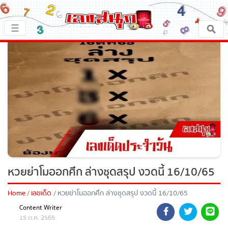
×
☰
หน้าหลัก
x ปิดโฆษณา
เลขเด็ด
ตรวจเลขสนุก
เลขสนุกมงคล
เลขสนุกคนดัง
หวยย่าโมออกศึก ล่างชุดสรุป งวดนี้
16/10/65
เลขสนุกความเชื่อ
Home
เลขเด็ด
หวยย่าโมออกศึก ล่างชุดสรุป งวดนี้ 16/10/65
หวยสด
Content Writer
15 ต.ค. 2565