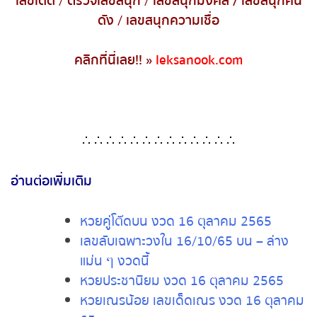
หวยหุ้นรัสเซีย
เลขเด็ด
/
ตรวจเลขสนุก
/
เลขสนุกมงคล
/
เลขสนุก
คนดัง
/
เลขสนุกความเชื่อ
หวยหุ้นอินเดีย
คลิกที่นี่เลย
!! »
leksanook.com
หวยหุ้นดาวโจนส์
∴ ∴ ∴ ∴ ∴ ∴ ∴ ∴
∴
∴ ∴ ∴ ∴
อ่านต่อเพิ่มเติม
หวยคู่โต๊ดบน งวด 16 ตุลาคม 2565
เลขลับเฉพาะวงใน 16/10/65 บน – ล่าง
แม่น ๆ งวดนี้
หวยประชานิยม งวด 16 ตุลาคม 2565