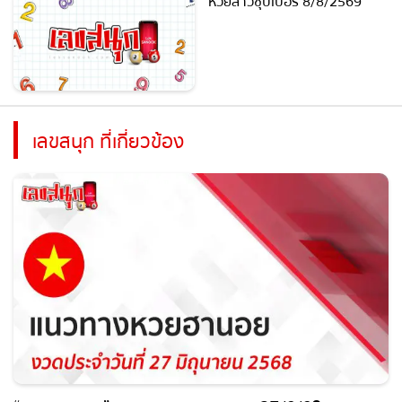
หวยลาวซุปเปอร์ 8/8/2569
เลขสนุก ที่เกี่ยวข้อง