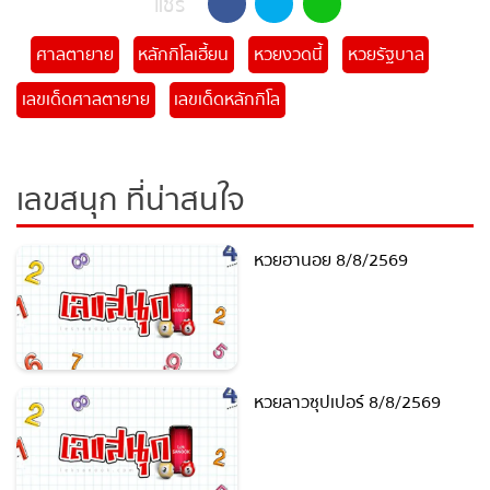
แชร์
ศาลตายาย
หลักกิโลเฮี้ยน
หวยงวดนี้
หวยรัฐบาล
เลขเด็ดศาลตายาย
เลขเด็ดหลักกิโล
เลขสนุก ที่น่าสนใจ
หวยฮานอย 8/8/2569
หวยลาวซุปเปอร์ 8/8/2569