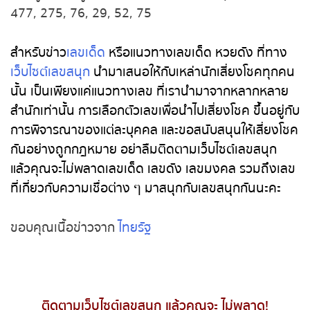
เลข 477, 275, 76, 29, 52, 75
หวยหุ้นรัสเซีย
สำหรับข่าว
เลขเด็ด
หรือแนวทางเลขเด็ด หวยดัง ที่ทาง
หวยหุ้นอินเดีย
เว็บไซต์เลขสนุก
นำมาเสนอให้กับเหล่านักเสี่ยงโชคทุก
คนนั้น เป็นเพียงแค่แนวทางเลข ที่เรานำมาจากหลาก
หวยหุ้นดาวโจนส์
หลายสำนักเท่านั้น การเลือกตัวเลขเพื่อนำไปเสี่ยงโชค
ขึ้นอยู่กับการพิจารณาของแต่ละบุคคล และขอสนับสนุน
ให้เสี่ยงโชคกันอย่างถูกกฎหมาย อย่าลืมติดตาม
เว็บไซต์เลขสนุก แล้วคุณจะไม่พลาดเลขเด็ด เลขดัง เลข
มงคล รวมถึงเลขที่เกี่ยวกับความเชื่อต่าง ๆ มาสนุกกับ
เลขสนุกกันนะคะ
ขอบคุณเนื้อข่าวจาก
ไทยรัฐ