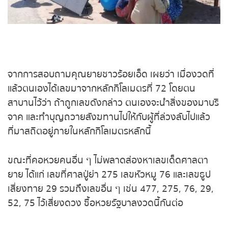
ถ่ายทอดสดหวยญีปุ่น
ถ่ายทอดสดหวยไต้หวัน
ถ่ายทอดสดหวยกัมพูชา
จากการสอบถามคุณยายชาวร้อยเอ็ด เผยว่า เมื่องวด
ที่แล้วตนเองได้เลขมาจากหลักกิโลเมตรที่ 72 โดยตน
หวยหุ้นสด
สาบานไว้ว่า ถ้าถูกเลขดังกล่าว ตนเองจะนำสิ่งของ
มาบริจาค และทำบุญถวายสังฆทานไปให้กับผู้ที่ล่วงลับ
หวยหุ้นไทย เย็น
ไปแล้ว ที่มาสถิตอยู่ภายในหลักกิโลเมตรหลักนี้
หวยหุ้นเกาหลี
ขณะที่คอหวยคนอื่น ๆ ไม่พลาดส่องหาเลขเด็ดศาลตา
หวยหุ้นนิเคอิ เช้า
ยาย ได้แก่ เลขที่ศาลปู่ย่า 275 เลขหัวหมู 76 และเลขธูป
เสี่ยงทาย 29 รวมถึงเลขอื่น ๆ เช่น 477, 275, 76,
หวยหุ้นนิเคอิ บ่าย
29, 52, 75 ไว้เสี่ยงดวง ซื้อหวยรัฐบาลงวดนี้กันต่อ