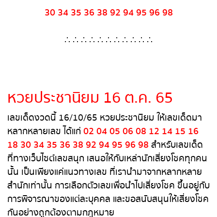
หวยหุ้นฮั่งเส็ง เช้า
30 34 35 36 38 92 94 95 96 98
หวยหุ้นฮั่งเส็ง บ่าย
∴ ∴ ∴ ∴ ∴ ∴ ∴
∴ ∴ ∴ ∴
หวยหุ้นจีน เช้า
หวยหุ้นจีน บ่าย
หวยประชานิยม 16 ต.ค. 65
หวยหุ้นไต้หวัน
เลขเด็ดงวดนี้ 16/10/65 หวยประชานิยม ใ
ห้เลขเด็ดมา
หลากหลายเลข ได้แก่
02 04 05 06 08 12 14 15 16
หวยหุ้นสิงคโปร์
18 30 34 35 36 38 92 94 95 96 98
สำหรับเลข
เด็ดที่ทาง
เว็บไซต์เลขสนุก
เสนอให้กับเหล่านักเสี่ยงโชค
หวยหุ้นอิยิป
ทุกคนนั้น เป็นเพียงแค่แนวทางเลข ที่เรานำมาจาก
หลากหลายสำนักเท่านั้น การเลือกตัวเลขเพื่อนำไปเสี่ยง
หวยหุ้นเยอรมัน
โชค ขึ้นอยู่กับการพิจารณาของแต่ละบุคคล และขอ
สนับสนุนให้เสี่ยงโชคกันอย่างถูกต้องตามกฎหมาย
หวยหุ้นอังกฤษ