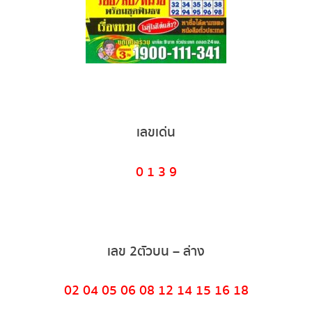
ถ่ายทอดสดหวยญีปุ่น
ถ่ายทอดสดหวยไต้หวัน
ถ่ายทอดสดหวยกัมพูชา
หวยหุ้นสด
เลขเด่น
หวยหุ้นไทย เย็น
0 1 3 9
หวยหุ้นเกาหลี
หวยหุ้นนิเคอิ เช้า
เลข 2ตัวบน – ล่าง
หวยหุ้นนิเคอิ บ่าย
02 04 05 06 08 12 14 15 16 18