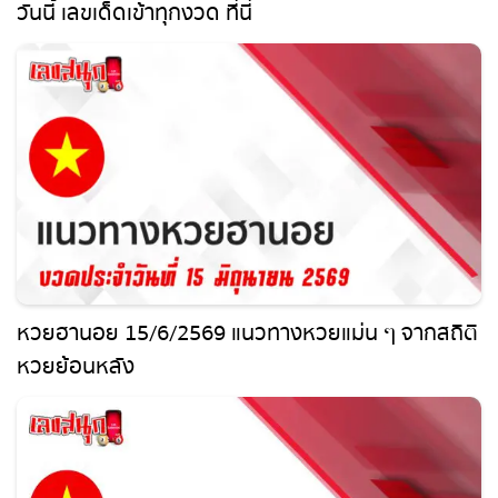
หวยฮานอย 15/6/2569 แนวทางหวยแม่น ๆ จาก
สถิติหวยย้อนหลัง