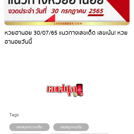
หวยฮานอย 30/07/65 แนวทางเลขเด็ด เลขเน้น!
หวยฮานอยวันนี้
Tags
เลขสนุกความเชื่อ
เลขสนุกคนดัง
ตรวจเลขสนุก
เลขเด็ด
เลขสนุกมงคล
UFA888
lottovip