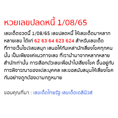
หวยหุ้นฮั่งเส็ง เช้า
หวยหุ้นฮั่งเส็ง บ่าย
หวยเลขปลดหนี้ 1/08/65
หวยหุ้นจีน เช้า
เลขเด็ดงวดนี้ 1/08/65 เลขปลดหนี้
ให้เลขเด็ดมา
หลากหลายเลข ได้แก่
62 63 64 623 624
สำหรับเลข
หวยหุ้นจีน บ่าย
เด็ดที่ทาง
เว็บไซต์เลขสนุก
เสนอให้กับเหล่านักเสี่ยงโชค
ทุกคนนั้น เป็นเพียงแค่แนวทางเลข ที่เรานำมาจาก
หวยหุ้นไต้หวัน
หลากหลายสำนักเท่านั้น การเลือกตัวเลขเพื่อนำไปเสี่ยง
โชค ขึ้นอยู่กับการพิจารณาของแต่ละบุคคล และขอ
หวยหุ้นสิงคโปร์
สนับสนุนให้เสี่ยงโชคกันอย่างถูกต้องตามกฎหมาย
หวยหุ้นอิยิป
ขอบคุณที่มา :
เลขเด็ดไทยรัฐ เลขเด็ดเดลินิวส์
หวยหุ้นเยอรมัน
หวยหุ้นอังกฤษ