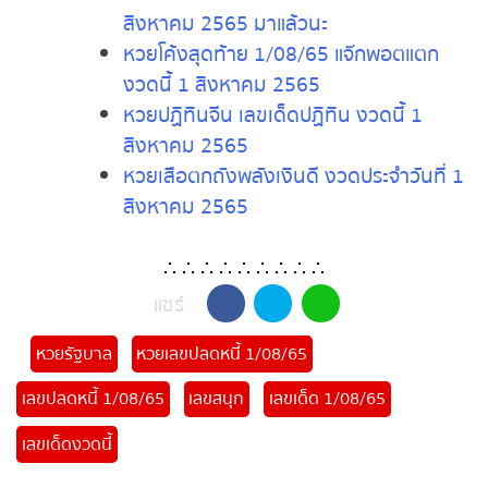
สิงหาคม 2565 มาแล้วนะ
หวยโค้งสุดท้าย 1/08/65 แจ๊กพอตแตก
งวดนี้ 1 สิงหาคม 2565
หวยปฏิทินจีน เลขเด็ดปฏิทิน งวดนี้ 1
สิงหาคม 2565
หวยเสือตกถังพลังเงินดี งวดประจำวันที่
1 สิงหาคม 2565
∴ ∴ ∴ ∴ ∴ ∴ ∴ ∴ ∴
แชร์
หวยรัฐบาล
หวยเลขปลดหนี้ 1/08/65
เลขปลดหนี้ 1/08/65
เลขสนุก
เลขเด็ด 1/08/65
เลขเด็ดงวดนี้