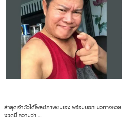
ถ่ายทอดสดหวยญีปุ่น
ถ่ายทอดสดหวยไต้หวัน
ถ่ายทอดสดหวยกัมพูชา
หวยหุ้นสด
หวยหุ้นไทย เย็น
หวยหุ้นเกาหลี
หวยหุ้นนิเคอิ เช้า
หวยหุ้นนิเคอิ บ่าย
ล่าสุดเจ้าตัวได้โพสต์ภาพตนเอง พร้อมบอกแนวทาง
หวยงวดนี้ ความว่า …