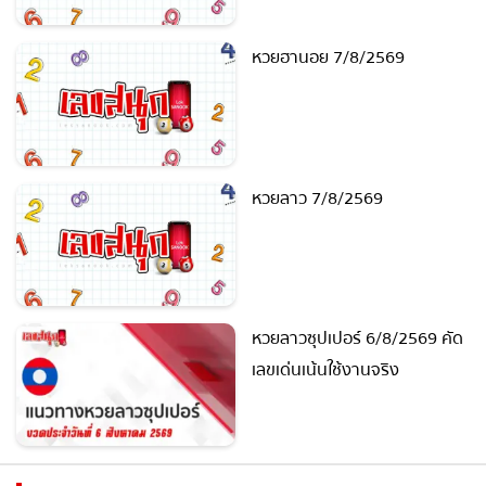
หวยลาวซุปเปอร์ 7/8/2569
หวยฮานอย 7/8/2569
หวยลาว 7/8/2569
หวยลาวซุปเปอร์ 6/8/2569
คัดเลขเด่นเน้นใช้งานจริง