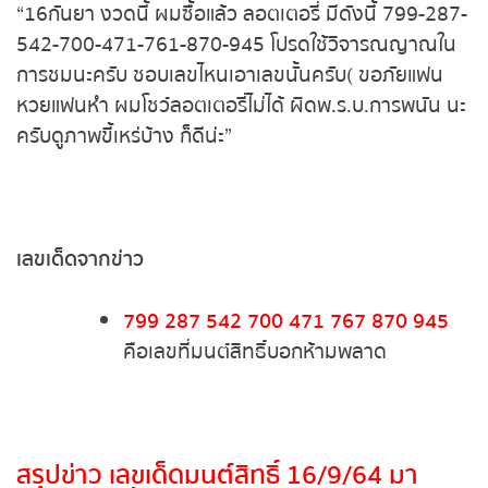
หวยหุ้นฮั่งเส็ง เช้า
“16กันยา งวดนี้ ผมซื้อแล้ว ลอตเตอรี่ มีดังนี้ 799-
หวยหุ้นฮั่งเส็ง บ่าย
287-542-700-471-761-870-945 โปรดใช้
วิจารณญาณในการชมนะครับ ชอบเลขไหนเอาเลขนั้น
หวยหุ้นจีน เช้า
ครับ( ขอภัยแฟนหวยแฟนหำ ผมโชว์ลอตเตอรี่ไม่ได้
ผิดพ.ร.บ.การพนัน นะครับดูภาพขี้เหร่บ้าง ก็ดีน่ะ”
หวยหุ้นจีน บ่าย
หวยหุ้นไต้หวัน
หวยหุ้นสิงคโปร์
เลขเด็ดจากข่าว
หวยหุ้นอิยิป
799 287 542 700 471 767 870 945
คือเลขที่มนต์สิทธิ์บอกห้ามพลาด
หวยหุ้นเยอรมัน
หวยหุ้นอังกฤษ