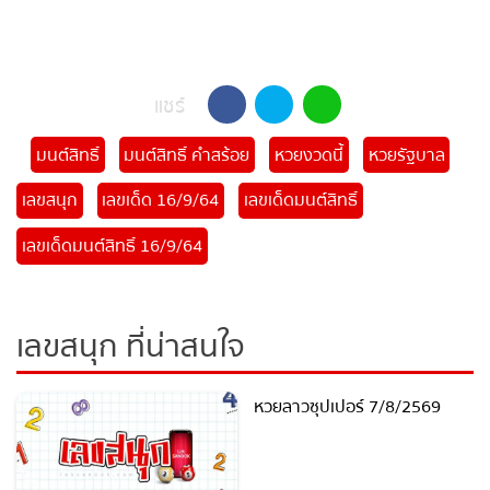
ให้โชคถูกหวยมาแล้วหลายงวด
ทุกขลาภมาเยือน หนุ่มโคราชดวงเฮง เคย
ถูกรางวัลที่ 1 วูบจมน้ำดับ
แชร์
มนต์สิทธิ์
มนต์สิทธิ์ คำสร้อย
หวยงวดนี้
หวยรัฐบาล
เลขสนุก
เลขเด็ด 16/9/64
เลขเด็ดมนต์สิทธิ์
เลขเด็ดมนต์สิทธิ์ 16/9/64
เลขสนุก ที่น่าสนใจ