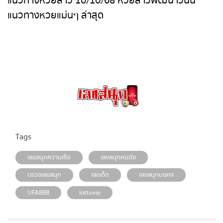
Tags
เลขสนุกความเชื่อ
เลขสนุกคนดัง
ตรวจเลขสนุก
เลขเด็ด
เลขสนุกมงคล
UFA888
lottovip
2026 Leksanook. All right reserved