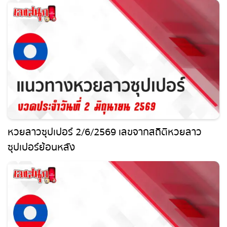
หวยลาวซุปเปอร์ 2/6/2569 เลขจากสถิติหวยลาว
ซุปเปอร์ย้อนหลัง