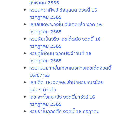
1 สิงหาคม 2565
หวยนกตาทิพย์ ข้อมูลบน งวดนี้ 16
กรกฎาคม 2565
เลขลับเฉพาะวงใน อัปเดตแล้ว งวด 16
กรกฎาคม 2565
หวยฝันเป็นจริง เลขเด็ดดัง งวดนี้ 16
กรกฎาคม 2565
หวยคู่โต๊ดบน งวดประจำวันที่ 16
กรกฎาคม 2565
หวยแม่นมากขั้นเทพ แนวทางเลขเด็ดงวด
นี้ 16/07/65
เลขเด็ด 16/07/65 สำนักหวยเณรน้อย
แม่น ๆ มาแล้ว
เลขเจาะใจลุงหวัง งวดนี้มาชัวร์ 16
กรกฎาคม 2565
หวยย่าโมออกศึก งวดนี้ 16 กรฎาคม