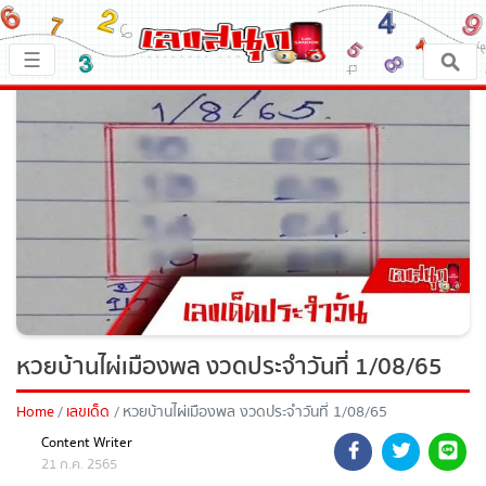
×
☰
หน้าหลัก
x ปิดโฆษณา
เลขเด็ด
ตรวจเลขสนุก
เลขสนุกมงคล
เลขสนุกคนดัง
หวยบ้านไผ่เมืองพล งวดประจำวันที่ 1/08/65
เลขสนุกความเชื่อ
Home
เลขเด็ด
หวยบ้านไผ่เมืองพล งวดประจำวันที่ 1/08/65
Content Writer
21 ก.ค. 2565
หวยสด