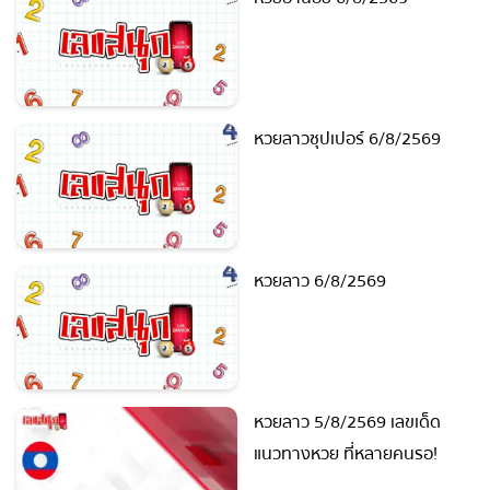
หวยลาวซุปเปอร์ 6/8/2569
หวยลาว 6/8/2569
หวยลาว 5/8/2569 เลขเด็ด
แนวทางหวย ที่หลายคนรอ!