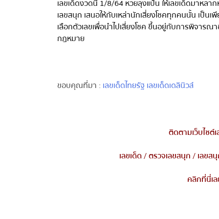
เลขเด็ดงวดนี้ 1/8/64 หวยลุงแป้น ให้เลขเด็ดมาหลากห
เลขสนุก
เสนอให้กับเหล่านักเสี่ยงโชคทุกคนนั้น เป็น
เลือกตัวเลขเพื่อนำไปเสี่ยงโชค ขึ้นอยู่กับการพิจารณ
กฎหมาย
ขอบคุณที่มา :
เลขเด็ดไทยรัฐ เลขเด็ดเดลินิวส์
ติดตามเว็บไซต์เล
เลขเด็ด
/
ตรวจเลขสนุก
/
เลขสนุ
คลิกที่นี่เลย