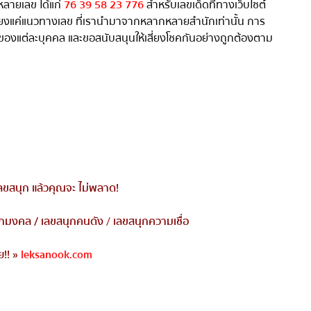
ลายเลข ได้แก่
76 39 58 23 776
สำหรับเลขเด็ดที่ทาง
เว็บไซต์
เพียงแค่แนวทางเลข ที่เรานำมาจากหลากหลายสำนักเท่านั้น การ
าของแต่ละบุคคล และขอสนับสนุนให้เสี่ยงโชคกันอย่างถูกต้องตาม
ขสนุก
แล้วคุณจะ
ไม่พลาด
!
กมงคล
/
เลขสนุกคนดัง
/
เลขสนุกความเชื่อ
!! »
leksanook.com