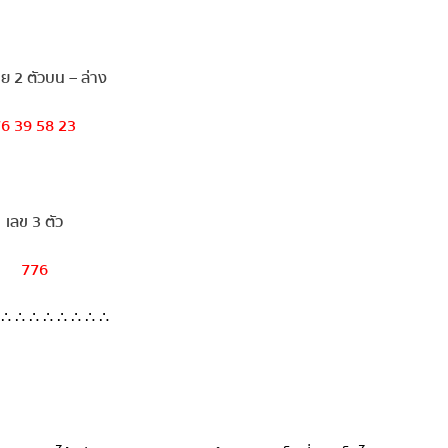
 2 ตัวบน – ล่าง
 39 58 23
เลข 3 ตัว
776
∴ ∴ ∴ ∴
∴ ∴ ∴ ∴