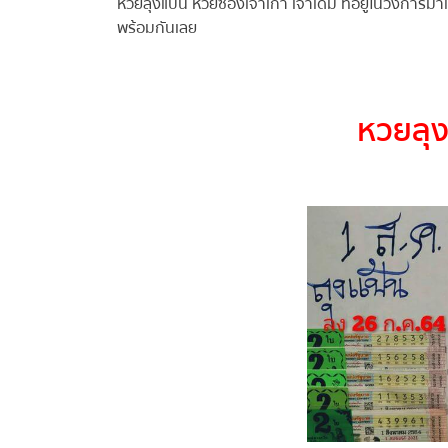
หวยลุงแป้น หวยซองเจ้าเก่า เจ้าเดิม ที่อยู่ในวงการมาแ
พร้อมกันเลย
หวยลุง