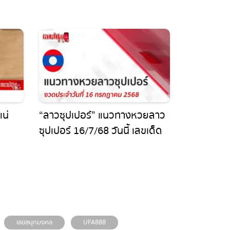
น่
“ลาวซุปเปอร์” แนวทางหวยลาว
ซุปเปอร์ 16/7/68 วันนี้ เลขเด็ด
เข้าทุกงวด ที่นี่
เลขสนุกมงคล
UFA888