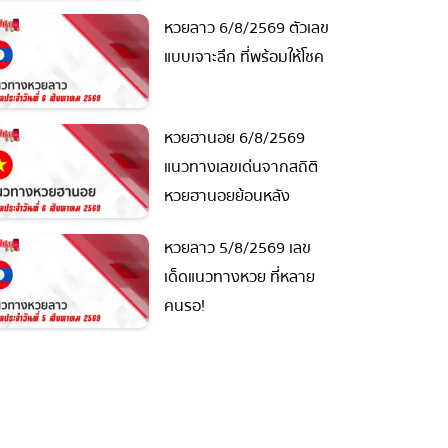
หวยลาว 6/8/2569 ตัวเลข
แบบเจาะลึก ที่พร้อมให้โชค
หวยฮานอย 6/8/2569
แนวทางเลขเด่นจากสถิติ
หวยฮานอยย้อนหลัง
หวยลาว 5/8/2569 เลข
เด็ดแนวทางหวย ที่หลาย
คนรอ!