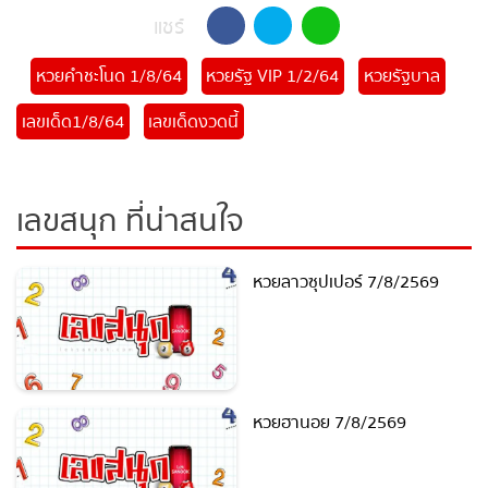
∴ ∴ ∴ ∴ ∴ ∴ ∴ ∴ ∴
แชร์
หวยคำชะโนด 1/8/64
หวยรัฐ VIP 1/2/64
หวยรัฐบาล
เลขเด็ด1/8/64
เลขเด็ดงวดนี้
เลขสนุก ที่น่าสนใจ
หวยลาวซุปเปอร์ 7/8/2569