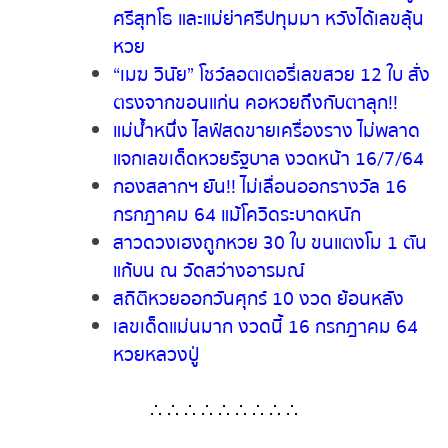
ส่องเลขเด็ด”รากต้นมะเดื่อ” ใกล้ศาลพ่อปู่
ศรีสุทโธ และแม่ย่าศรีปทุมมา หวังได้เลข
ลุ้นหวย
“เมฆ วินัย” โชว์ลอตเตอรี่เลขสวย 12 ใบ
สั่งตรงจากขอนแก่น คอหวยถึงกับ
ตาลุก!!
แม่น้ำหนึ่ง ไลฟ์สดขายเครื่องราง ไม่
พลาดแจกเลขเด็ดหวยรัฐบาล งวดหน้า
16/7/64
กองสลากฯ ยัน!! ไม่เลื่อนออกรางวัล 16
กรกฎาคม 64 แม้โควิดระบาดหนัก
สาวดวงเฮงถูกหวย 30 ใบ ขนแตงโม 1
ตัน แก้บน ณ วัดสว่างอารมณ์
สถิติหวยออกวันศุกร์ 10 งวด ย้อนหลัง
เลขเด็ดแม่นมาก งวดนี้ 16 กรกฎาคม 64
หวยหลวงปู่