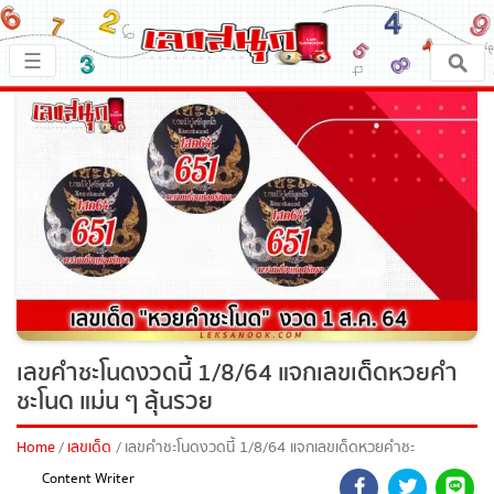
×
☰
หน้าหลัก
x ปิดโฆษณา
เลขเด็ด
ตรวจเลขสนุก
เลขสนุกมงคล
เลขสนุกคนดัง
เลขคำชะโนดงวดนี้ 1/8/64 แจกเลขเด็ดหวยคำ
ชะโนด แม่น ๆ ลุ้นรวย
เลขสนุกความเชื่อ
Home
เลขเด็ด
เลขคำชะโนดงวดนี้ 1/8/64 แจกเลขเด็ดหวยคำชะ
โนด แม่น ๆ ลุ้นรวย
หวยสด
Content Writer
29 ก.ค. 2564