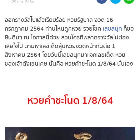
ถ่ายทอดสดหวยรัฐบาล
ออกรางวัลไปแล้วเรียบร้อย หวยรัฐบาล งวด 16
กรกฎาคม 2564 ท่านไหนถูกหวย รวยโชค
เลขสนุก
ก็
ถ่ายทอดสดหวยออมสิน
ขอยินดีมา ณ โอกาสนี้ด้วย ส่วนใครที่พลาดรางวัลไม่
ต้องเสียใจไป ตามหาเลขเด็ดลุ้นหวยงวดหน้ากันต่อ 1
ถ่ายทอดสดหวย ธกส.
สิงหาคม 2564 โดยวันนี้เลขสนุกมาแจกเลขเด็ด หวย
ถ่ายทอดสดหวยลาว
ซองเจ้าดังเช่นเคย นั่นคือ
หวยคำชะโนด 1/8/64
นั่นเอง
ถ่ายทอดสดหวยลาว ซุปเปอร์
ถ่ายทอดสดหวยฮานอย
หวยคำชะโนด 1/8/64
ถ่ายทอดสดหวยฮานอยพิเศษ
ถ่ายทอดสดหวยมาเลย์