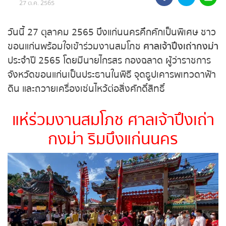
27 ต.ค. 2565
ถ่ายทอดสดหวยรัฐบาล
วันนี้ 27 ตุลาคม 2565 บึงแก่นนครคึกคักเป็นพิเศษ
ถ่ายทอดสดหวยออมสิน
ชาวขอนแก่นพร้อมใจเข้าร่วมงานสมโภช
ศาลเจ้าปึง
เถ่ากงม่า
ประจำปี 2565 โดยมีนายไกรสร กองฉลาด ผู้
ถ่ายทอดสดหวย ธกส.
ว่าราชการจังหวัดขอนแก่นเป็นประธานในพิธี จุดธูป
เคารพเทวดาฟ้าดิน และถวายเครื่องเซ่นไหว้ต่อสิ่ง
ถ่ายทอดสดหวยลาว
ศักดิ์สิทธิ์
ถ่ายทอดสดหวยลาว ซุปเปอร์
แห่ร่วมงานสมโภช ศาลเจ้าปึงเถ่า
ถ่ายทอดสดหวยฮานอย
กงม่า ริมบึงแก่นนคร
ถ่ายทอดสดหวยฮานอยพิเศษ
ถ่ายทอดสดหวยมาเลย์