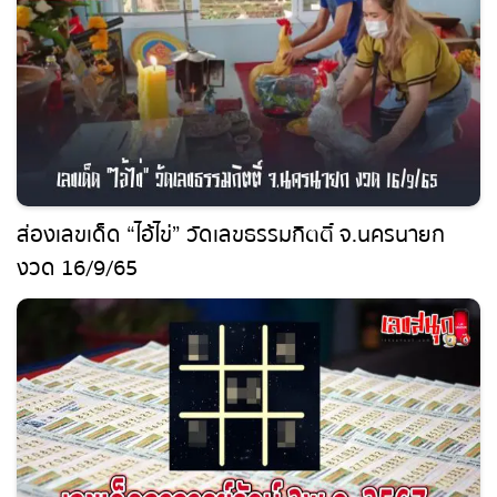
วันที่ 16 ตุลาคม 2567
ส่องเลขเด็ด “ไอ้ไข่” วัดเลขธรรมกิตติ์ จ.นครนายก
งวด 16/9/65