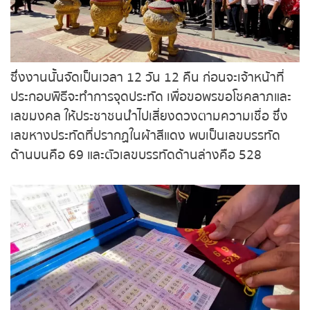
ถ่ายทอดสดหวยญีปุ่น
ถ่ายทอดสดหวยไต้หวัน
ถ่ายทอดสดหวยกัมพูชา
ซึ่งงานนั้นจัดเป็นเวลา 12 วัน 12 คืน ก่อนจะเจ้าหน้าที่
ประกอบพิธีจะทำการจุดประทัด เพื่อขอพรขอโชคลาภ
หวยหุ้นสด
และเลขมงคล ให้ประชาชนนำไปเสี่ยงดวงตามความเชื่อ
ซึ่งเลขหางประทัดที่ปรากฏในผ้าสีแดง พบเป็นเลข
หวยหุ้นไทย เย็น
บรรทัดด้านบนคือ 69 และตัวเลขบรรทัดด้านล่างคือ
528
หวยหุ้นเกาหลี
หวยหุ้นนิเคอิ เช้า
หวยหุ้นนิเคอิ บ่าย