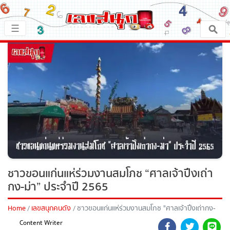
×
☰
หน้าหลัก
x ปิดโฆษณา
เลขเด็ด
ตรวจเลขสนุก
เลขสนุกมงคล
เลขสนุกคนดัง
ชาวขอนแก่นแห่ร่วมงานสมโภช “ศาลเจ้าปึงเถ่า
กง-ม่า” ประจำปี 2565
เลขสนุกความเชื่อ
Home
เลขสนุกคนดัง
ชาวขอนแก่นแห่ร่วมงานสมโภช "ศาลเจ้าปึงเถ่ากง-
หวยสด
ม่า" ประจำปี 2565
Content Writer