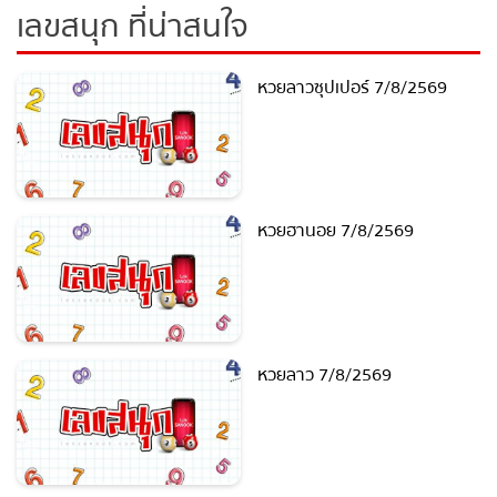
เลขเด็ด1/11/65
เลขสนุก ที่น่าสนใจ
หวยลาวซุปเปอร์ 7/8/2569
หวยฮานอย 7/8/2569
หวยลาว 7/8/2569