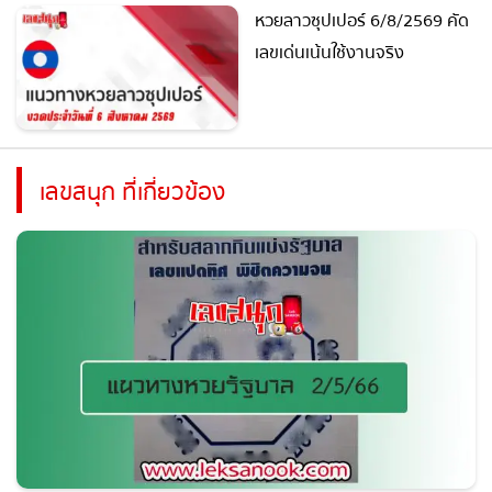
หวยลาวซุปเปอร์ 6/8/2569
คัดเลขเด่นเน้นใช้งานจริง
เลขสนุก ที่เกี่ยวข้อง